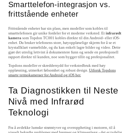
Smarttelefon-integrasjon vs.
frittstående enheter
Frittstående enheter har sin plass, men modeller som kobles til
smarttelefonen gir unike fordeler for et moderne verksted. Et
infrarødt
kamera
som Topdon TC001 kobles direkte til din Android- eller iOS-
enhet. Du bruker telefonens store, høyoppløselige skjerm for å se et
krystallklart varmebilde, og du kan enkelt lagre bilder og video. Dette
gjør det utrolig lettvint å dokumentere funn og sende en profesjonell
rapport direkte til kunden, noe som bygger tillit og profesjonalitet.
Topdons modeller er skreddersydd for verkstedbruk med høy
oppløsning, utmerket følsomhet og robust design.
Utforsk Topdons
smarte termokameraer for Android og iOS her.
Ta Diagnostikken til Neste
Nivå med Infrarød
Teknologi
Fra å avdekke lumske strømtyver og overoppheting i motoren, til å
visuelt bekrefte problemer med bremser og klimaanlegg - det er tydelig