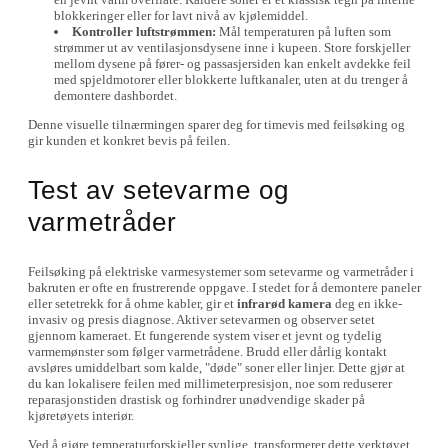
blokkeringer eller for lavt nivå av kjølemiddel.
Kontroller luftstrømmen:
Mål temperaturen på luften som
strømmer ut av ventilasjonsdysene inne i kupeen. Store forskjeller
mellom dysene på fører- og passasjersiden kan enkelt avdekke feil
med spjeldmotorer eller blokkerte luftkanaler, uten at du trenger å
demontere dashbordet.
Denne visuelle tilnærmingen sparer deg for timevis med feilsøking og
gir kunden et konkret bevis på feilen.
Test av setevarme og
varmetråder
Feilsøking på elektriske varmesystemer som setevarme og varmetråder i
bakruten er ofte en frustrerende oppgave. I stedet for å demontere paneler
eller setetrekk for å ohme kabler, gir et
infrarød kamera
deg en ikke-
invasiv og presis diagnose. Aktiver setevarmen og observer setet
gjennom kameraet. Et fungerende system viser et jevnt og tydelig
varmemønster som følger varmetrådene. Brudd eller dårlig kontakt
avsløres umiddelbart som kalde, "døde" soner eller linjer. Dette gjør at
du kan lokalisere feilen med millimeterpresisjon, noe som reduserer
reparasjonstiden drastisk og forhindrer unødvendige skader på
kjøretøyets interiør.
Ved å gjøre temperaturforskjeller synlige, transformerer dette verktøyet