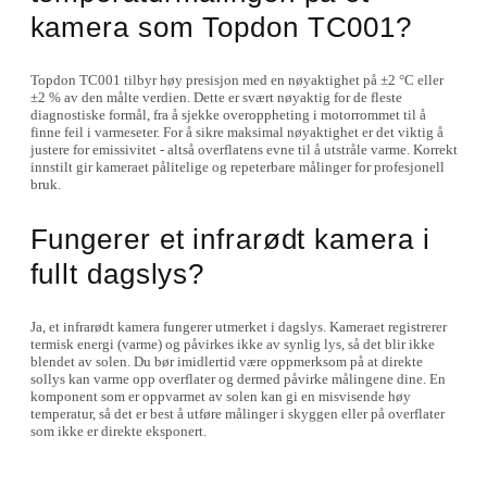
kamera som Topdon TC001?
Topdon TC001 tilbyr høy presisjon med en nøyaktighet på ±2 °C eller
±2 % av den målte verdien. Dette er svært nøyaktig for de fleste
diagnostiske formål, fra å sjekke overoppheting i motorrommet til å
finne feil i varmeseter. For å sikre maksimal nøyaktighet er det viktig å
justere for emissivitet - altså overflatens evne til å utstråle varme. Korrekt
innstilt gir kameraet pålitelige og repeterbare målinger for profesjonell
bruk.
Fungerer et infrarødt kamera i
fullt dagslys?
Ja, et infrarødt kamera fungerer utmerket i dagslys. Kameraet registrerer
termisk energi (varme) og påvirkes ikke av synlig lys, så det blir ikke
blendet av solen. Du bør imidlertid være oppmerksom på at direkte
sollys kan varme opp overflater og dermed påvirke målingene dine. En
komponent som er oppvarmet av solen kan gi en misvisende høy
temperatur, så det er best å utføre målinger i skyggen eller på overflater
som ikke er direkte eksponert.