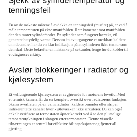
Sjekk av sylindertemperatur og
tenningsfeil
En av de raskeste måtene å avdekke en tenningsfeil (misfire) på, er ved å
måle temperaturen på eksosmanifolden. Rett kameraet mot manifolden
der den møter sylinderhodet. En sylinder som fungerer korrekt, vil
generere betydelig varme. Dersom én av utgangene er merkbart kaldere
enn de andre, har du en klar indikasjon på at sylinderen ikke tenner som
den skal. Dette bekrefter en mistanke på sekunder, lenge før du kobler til
et diagnoseverktøy.
Avslør blokkeringer i radiator og
kjølesystem
Et velfungerende kjølesystem er avgjørende for motorens levetid. Med
et termisk kamera får du en komplett oversikt over radiatorens funksjon.
Skann overflaten på en varm radiator; kaldere områder eller striper
indikerer tette kanaler hvor kjølevæsken ikke sirkulerer. Du kan også
enkelt verifisere at termostaten åpner korrekt ved å se den plutselige
temperaturøkningen i slangen etter termostaten. Denne visuelle
tilnærmingen er sentral for effektive bilinspeksjoner og fjerner all
gjetting.