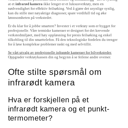
at et
infrarød kamera
ikke lenger er et luksusverktøy, men en
nødvendighet for effektiv feilsøking. Ved å gjøre det usynlige synlig,
kan du stille mer nøyaktige diagnoser, spare verdifull tid og øke
lønnsomheten på verkstedet.
Er du klar for å jobbe smartere? Invester i et verktøy som er bygget for
profesjonelle. Våre termiske kameraer er designet for det krevende
verkstedmiljøet, med høy oppløsning for presis feilsøking og enkel
tilkobling til din smarttelefon. Få den teknologiske fordelen du trenger
for å løse komplekse problemer raskt og med selvtillit.
Se vårt utvalg av profesjonelle infrarøde kameraer for bilverksteder.
Oppgrader verktøykassen din og begynn å se feilene andre overser.
Ofte stilte spørsmål om
infrarødt kamera
Hva er forskjellen på et
infrarødt kamera og et punkt-
termometer?