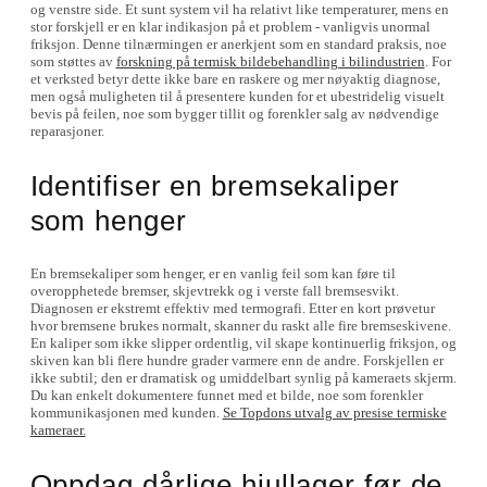
og venstre side. Et sunt system vil ha relativt like temperaturer, mens en
stor forskjell er en klar indikasjon på et problem - vanligvis unormal
friksjon. Denne tilnærmingen er anerkjent som en standard praksis, noe
som støttes av
forskning på termisk bildebehandling i bilindustrien
. For
et verksted betyr dette ikke bare en raskere og mer nøyaktig diagnose,
men også muligheten til å presentere kunden for et ubestridelig visuelt
bevis på feilen, noe som bygger tillit og forenkler salg av nødvendige
reparasjoner.
Identifiser en bremsekaliper
som henger
En bremsekaliper som henger, er en vanlig feil som kan føre til
overopphetede bremser, skjevtrekk og i verste fall bremsesvikt.
Diagnosen er ekstremt effektiv med termografi. Etter en kort prøvetur
hvor bremsene brukes normalt, skanner du raskt alle fire bremseskivene.
En kaliper som ikke slipper ordentlig, vil skape kontinuerlig friksjon, og
skiven kan bli flere hundre grader varmere enn de andre. Forskjellen er
ikke subtil; den er dramatisk og umiddelbart synlig på kameraets skjerm.
Du kan enkelt dokumentere funnet med et bilde, noe som forenkler
kommunikasjonen med kunden.
Se Topdons utvalg av presise termiske
kameraer.
Oppdag dårlige hjullager før de