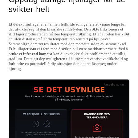
svikter helt
Et defekt hjullager er en annen feilkilde som genererer varme lenge før
det utvikler seg til den klassiske rumlelyden. Den økte friksjonen i et
slitt lager produserer en målbar temperaturøkning. Etter at bilen har kjørt
en liten distanse, måler du temperaturen sentrert på hjulnavet.
Sammenlign deretter resultatet med den motsatte siden av samme aksel.
Et hjullager som er i ferd med å svikte, vil være merkbart varmere. Ved å
bruke et
infrarød kamera
kan du avdekke slike problemer på et tidlig
stadium. Dette gir deg muligheten til å utføre preventivt vedlikehold og
forhindre en potensiell farlig situasjon der lageret låser seg under
kjøring.