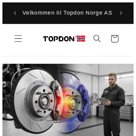
Gå
videre til
Velkommen til Topdon Norge AS
innholdet
Handlekurv