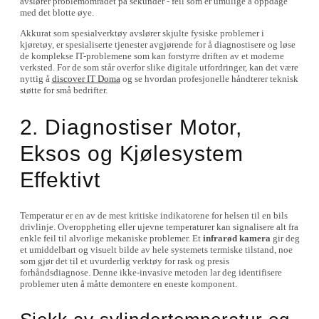
avslører problemområdet på sekunder - feil som er umulige å oppdage
med det blotte øye.
Akkurat som spesialverktøy avslører skjulte fysiske problemer i
kjøretøy, er spesialiserte tjenester avgjørende for å diagnostisere og løse
de komplekse IT-problemene som kan forstyrre driften av et moderne
verksted. For de som står overfor slike digitale utfordringer, kan det være
nyttig å
discover IT Doma
og se hvordan profesjonelle håndterer teknisk
støtte for små bedrifter.
2. Diagnostiser Motor,
Eksos og Kjølesystem
Effektivt
Temperatur er en av de mest kritiske indikatorene for helsen til en bils
drivlinje. Overoppheting eller ujevne temperaturer kan signalisere alt fra
enkle feil til alvorlige mekaniske problemer. Et
infrarød kamera
gir deg
et umiddelbart og visuelt bilde av hele systemets termiske tilstand, noe
som gjør det til et uvurderlig verktøy for rask og presis
forhåndsdiagnose. Denne ikke-invasive metoden lar deg identifisere
problemer uten å måtte demontere en eneste komponent.