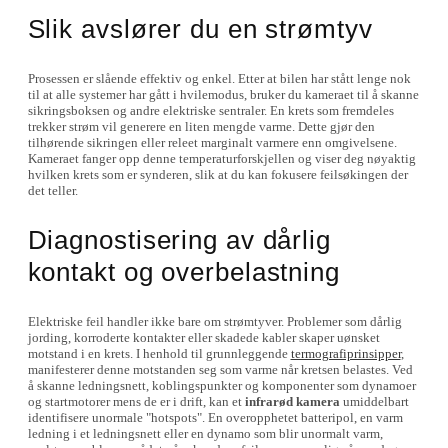
Slik avslører du en strømtyv
Prosessen er slående effektiv og enkel. Etter at bilen har stått lenge nok
til at alle systemer har gått i hvilemodus, bruker du kameraet til å skanne
sikringsboksen og andre elektriske sentraler. En krets som fremdeles
trekker strøm vil generere en liten mengde varme. Dette gjør den
tilhørende sikringen eller releet marginalt varmere enn omgivelsene.
Kameraet fanger opp denne temperaturforskjellen og viser deg nøyaktig
hvilken krets som er synderen, slik at du kan fokusere feilsøkingen der
det teller.
Diagnostisering av dårlig
kontakt og overbelastning
Elektriske feil handler ikke bare om strømtyver. Problemer som dårlig
jording, korroderte kontakter eller skadede kabler skaper uønsket
motstand i en krets. I henhold til grunnleggende
termografiprinsipper
,
manifesterer denne motstanden seg som varme når kretsen belastes. Ved
å skanne ledningsnett, koblingspunkter og komponenter som dynamoer
og startmotorer mens de er i drift, kan et
infrarød kamera
umiddelbart
identifisere unormale "hotspots". En overopphetet batteripol, en varm
ledning i et ledningsnett eller en dynamo som blir unormalt varm,