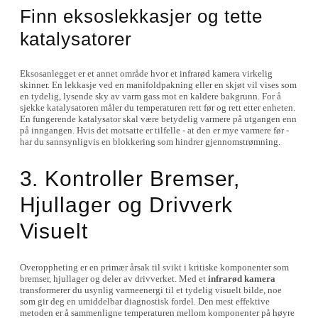
Finn eksoslekkasjer og tette
katalysatorer
Eksosanlegget er et annet område hvor et infrarød kamera virkelig
skinner. En lekkasje ved en manifoldpakning eller en skjøt vil vises som
en tydelig, lysende sky av varm gass mot en kaldere bakgrunn. For å
sjekke katalysatoren måler du temperaturen rett før og rett etter enheten.
En fungerende katalysator skal være betydelig varmere på utgangen enn
på inngangen. Hvis det motsatte er tilfelle - at den er mye varmere før -
har du sannsynligvis en blokkering som hindrer gjennomstrømning.
3. Kontroller Bremser,
Hjullager og Drivverk
Visuelt
Overoppheting er en primær årsak til svikt i kritiske komponenter som
bremser, hjullager og deler av drivverket. Med et
infrarød kamera
transformerer du usynlig varmeenergi til et tydelig visuelt bilde, noe
som gir deg en umiddelbar diagnostisk fordel. Den mest effektive
metoden er å sammenligne temperaturen mellom komponenter på høyre