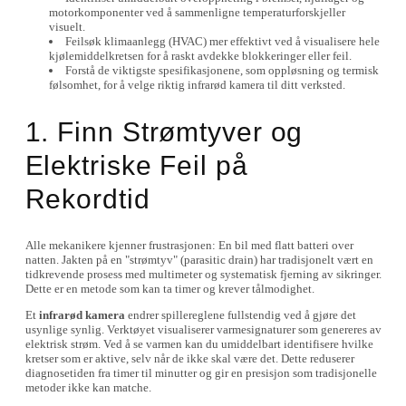
motorkomponenter ved å sammenligne temperaturforskjeller
visuelt.
Feilsøk klimaanlegg (HVAC) mer effektivt ved å visualisere hele
kjølemiddelkretsen for å raskt avdekke blokkeringer eller feil.
Forstå de viktigste spesifikasjonene, som oppløsning og termisk
følsomhet, for å velge riktig infrarød kamera til ditt verksted.
1. Finn Strømtyver og
Elektriske Feil på
Rekordtid
Alle mekanikere kjenner frustrasjonen: En bil med flatt batteri over
natten. Jakten på en "strømtyv" (parasitic drain) har tradisjonelt vært en
tidkrevende prosess med multimeter og systematisk fjerning av sikringer.
Dette er en metode som kan ta timer og krever tålmodighet.
Et
infrarød kamera
endrer spillereglene fullstendig ved å gjøre det
usynlige synlig. Verktøyet visualiserer varmesignaturer som genereres av
elektrisk strøm. Ved å se varmen kan du umiddelbart identifisere hvilke
kretser som er aktive, selv når de ikke skal være det. Dette reduserer
diagnosetiden fra timer til minutter og gir en presisjon som tradisjonelle
metoder ikke kan matche.