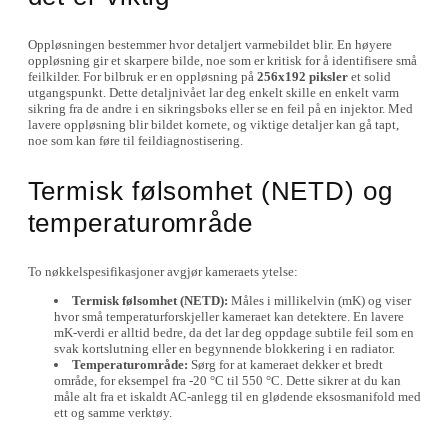
Oppløsningen bestemmer hvor detaljert varmebildet blir. En høyere
oppløsning gir et skarpere bilde, noe som er kritisk for å identifisere små
feilkilder. For bilbruk er en oppløsning på
256x192 piksler
et solid
utgangspunkt. Dette detaljnivået lar deg enkelt skille en enkelt varm
sikring fra de andre i en sikringsboks eller se en feil på en injektor. Med
lavere oppløsning blir bildet kornete, og viktige detaljer kan gå tapt,
noe som kan føre til feildiagnostisering.
Termisk følsomhet (NETD) og
temperaturområde
To nøkkelspesifikasjoner avgjør kameraets ytelse:
Termisk følsomhet (NETD):
Måles i millikelvin (mK) og viser
hvor små temperaturforskjeller kameraet kan detektere. En lavere
mK-verdi er alltid bedre, da det lar deg oppdage subtile feil som en
svak kortslutning eller en begynnende blokkering i en radiator.
Temperaturområde:
Sørg for at kameraet dekker et bredt
område, for eksempel fra -20 °C til 550 °C. Dette sikrer at du kan
måle alt fra et iskaldt AC-anlegg til en glødende eksosmanifold med
ett og samme verktøy.