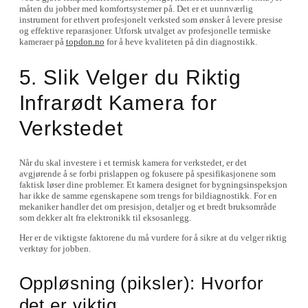
måten du jobber med komfortsystemer på. Det er et uunnværlig
instrument for ethvert profesjonelt verksted som ønsker å levere presise
og effektive reparasjoner. Utforsk utvalget av profesjonelle termiske
kameraer på
topdon.no
for å heve kvaliteten på din diagnostikk.
5. Slik Velger du Riktig
Infrarødt Kamera for
Verkstedet
Når du skal investere i et termisk kamera for verkstedet, er det
avgjørende å se forbi prislappen og fokusere på spesifikasjonene som
faktisk løser dine problemer. Et kamera designet for bygningsinspeksjon
har ikke de samme egenskapene som trengs for bildiagnostikk. For en
mekaniker handler det om presisjon, detaljer og et bredt bruksområde
som dekker alt fra elektronikk til eksosanlegg.
Her er de viktigste faktorene du må vurdere for å sikre at du velger riktig
verktøy for jobben.
Oppløsning (piksler): Hvorfor
det er viktig