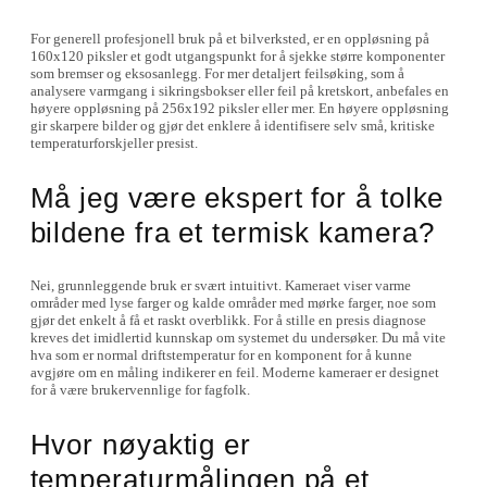
For generell profesjonell bruk på et bilverksted, er en oppløsning på
160x120 piksler et godt utgangspunkt for å sjekke større komponenter
som bremser og eksosanlegg. For mer detaljert feilsøking, som å
analysere varmgang i sikringsbokser eller feil på kretskort, anbefales en
høyere oppløsning på 256x192 piksler eller mer. En høyere oppløsning
gir skarpere bilder og gjør det enklere å identifisere selv små, kritiske
temperaturforskjeller presist.
Må jeg være ekspert for å tolke
bildene fra et termisk kamera?
Nei, grunnleggende bruk er svært intuitivt. Kameraet viser varme
områder med lyse farger og kalde områder med mørke farger, noe som
gjør det enkelt å få et raskt overblikk. For å stille en presis diagnose
kreves det imidlertid kunnskap om systemet du undersøker. Du må vite
hva som er normal driftstemperatur for en komponent for å kunne
avgjøre om en måling indikerer en feil. Moderne kameraer er designet
for å være brukervennlige for fagfolk.
Hvor nøyaktig er
temperaturmålingen på et