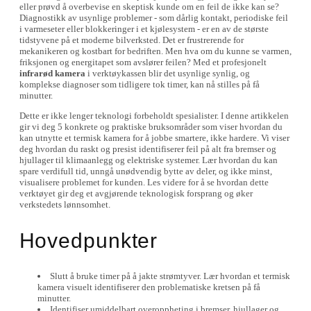
eller prøvd å overbevise en skeptisk kunde om en feil de ikke kan se?
Diagnostikk av usynlige problemer - som dårlig kontakt, periodiske feil
i varmeseter eller blokkeringer i et kjølesystem - er en av de største
tidstyvene på et moderne bilverksted. Det er frustrerende for
mekanikeren og kostbart for bedriften. Men hva om du kunne se varmen,
friksjonen og energitapet som avslører feilen? Med et profesjonelt
infrarød kamera
i verktøykassen blir det usynlige synlig, og
komplekse diagnoser som tidligere tok timer, kan nå stilles på få
minutter.
Dette er ikke lenger teknologi forbeholdt spesialister. I denne artikkelen
gir vi deg 5 konkrete og praktiske bruksområder som viser hvordan du
kan utnytte et termisk kamera for å jobbe smartere, ikke hardere. Vi viser
deg hvordan du raskt og presist identifiserer feil på alt fra bremser og
hjullager til klimaanlegg og elektriske systemer. Lær hvordan du kan
spare verdifull tid, unngå unødvendig bytte av deler, og ikke minst,
visualisere problemet for kunden. Les videre for å se hvordan dette
verktøyet gir deg et avgjørende teknologisk forsprang og øker
verkstedets lønnsomhet.
Hovedpunkter
Slutt å bruke timer på å jakte strømtyver. Lær hvordan et termisk
kamera visuelt identifiserer den problematiske kretsen på få
minutter.
Identifiser umiddelbart overoppheting i bremser, hjullager og