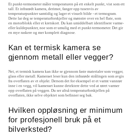
Et punkt-termometer måler temperaturen på ett enkelt punkt, vist som ett
tall. Et infrarødt kamera, derimot, fanger opp tusenvis av
temperaturpunkter samtidig og lager et visuelt bilde - et termogram.
Dette lar deg se temperaturforskjeller og mønstre over en hel flate, som
en motorblokk eller et kretskort. Du kan umiddelbart identifisere varme-
eller kuldepunkter, noe som er umulig med et punkt-termometer. Det gir
en mye raskere og mer komplett diagnose.
Kan et termisk kamera se
gjennom metall eller vegger?
Nei, et termisk kamera kan ikke se gjennom faste materialer som vegger,
glass eller metall. Kameraet leser kun den infrarøde strålingen som avgis
fra overflaten av et objekt. Dersom det for eksempel er et varmt vannrør
inne i en vegg, vil kameraet kunne detektere dette ved at røret varmer
opp overflaten på veggen. Du ser altså temperaturforskjellen på
overflaten, ikke selve objektet som befinner seg bak.
Hvilken oppløsning er minimum
for profesjonell bruk på et
bilverksted?