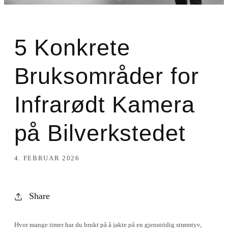
5 Konkrete
Bruksområder for
Infrarødt Kamera
på Bilverkstedet
4. FEBRUAR 2026
Share
Hvor mange timer har du brukt på å jakte på en gjenstridig strømtyv,