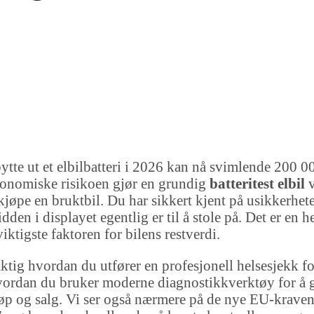
bytte ut et elbilbatteri i 2026 kan nå svimlende 200
nomiske risikoen gjør en grundig
batteritest elbil
v
 kjøpe en bruktbil. Du har sikkert kjent på usikkerhete
dden i displayet egentlig er til å stole på. Det er en 
viktigste faktoren for bilens restverdi.
tig hvordan du utfører en profesjonell helsesjekk for
vordan du bruker moderne diagnostikkverktøy for å 
øp og salg. Vi ser også nærmere på de nye EU-kravene