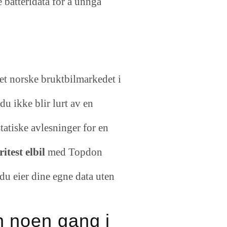
e batteridata for å unngå
det norske bruktbilmarkedet i
du ikke blir lurt av en
atiske avlesninger for en
ritest elbil
med Topdon
 du eier dine egne data uten
nn noen gang i