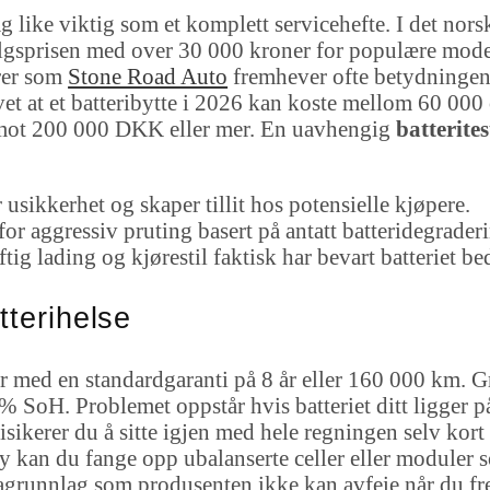
ag like viktig som et komplett servicehefte. I det nors
sprisen med over 30 000 kroner for populære modelle
ører som
Stone Road Auto
fremhever ofte betydningen 
vet at et batteribytte i 2026 kan koste mellom 60 0
 mot 200 000 DKK eller mer. En uavhengig
batterites
sikkerhet og skaper tillit hos potensielle kjøpere.
for aggressiv pruting basert på antatt batteridegrader
tig lading og kjørestil faktisk har bevart batteriet bed
tterihelse
r med en standardgaranti på 8 år eller 160 000 km. Gr
 SoH. Problemet oppstår hvis batteriet ditt ligger på
isikerer du å sitte igjen med hele regningen selv kort
 kan du fange opp ubalanserte celler eller moduler so
atagrunnlag som produsenten ikke kan avfeie når du fr