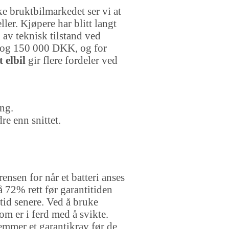
ke bruktbilmarkedet ser vi at
r. Kjøpere har blitt langt
av teknisk tilstand ved
00 og 150 000 DKK, og for
t elbil
gir flere fordeler ved
ing.
re enn snittet.
ensen for når et batteri anses
 72% rett før garantitiden
 tid senere. Ved å bruke
m er i ferd med å svikte.
emmer et garantikrav før de