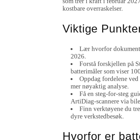
som trer i kraft i februar 20
kostbare overraskelser.
Viktige Punkte
Lær hvorfor dokumenter
2026.
Forstå forskjellen på S
batterimåler som viser 10
Oppdag fordelene ved 
mer nøyaktig analyse.
Få en steg-for-steg gu
ArtiDiag-scannere via bi
Finn verktøyene du tren
dyre verkstedbesøk.
Hvorfor er batt