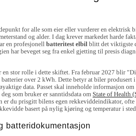
punkt for alle som eier eller vurderer en elektrisk bi
meterstand og alder. I dag krever markedet harde fak
ar en profesjonell
batteritest elbil
blitt det viktigste
ien har beveget seg fra enkel gjetting til presis diag
en stor rolle i dette skiftet. Fra februar 2027 blir "Di
 batterier over 2 kWh. Dette betyr at biler produsert 
e nøyaktige data. Passet skal inneholde informasjon o
r deg som bruker er sanntidsdata om
State of Health 
n er du prisgitt bilens egen rekkeviddeindikator, oft
vidde basert på nylig kjøring og temperatur i stedet 
g batteridokumentasjon