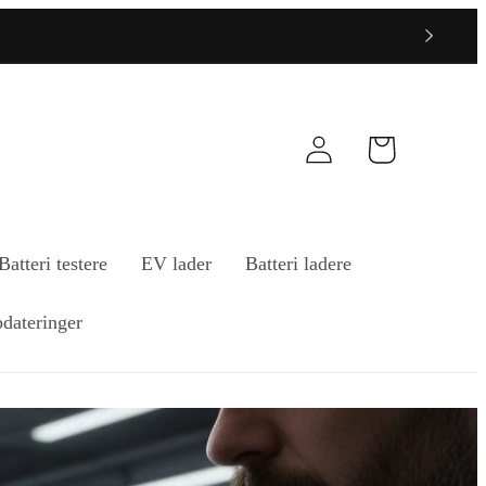
Logg
Handlekurv
inn
Batteri testere
EV lader
Batteri ladere
dateringer