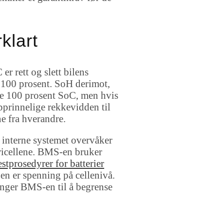
klart
r rett og slett bilens
l 100 prosent. SoH derimot,
ise 100 prosent SoC, men hvis
opprinnelige rekkevidden til
ne fra hverandre.
interne systemet overvåker
ericellene. BMS-en bruker
estprosedyrer for batterier
gen er spenning på cellenivå.
vinger BMS-en til å begrense