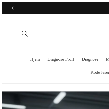
Gå
videre til
innholdet
Hjem
Diagnose Proff
Diagnose
M
Kode lese