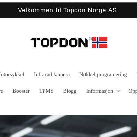
Velkommen til Topdon Norge AS
otorsykkel
Infrarød kamera
Nøkkel programering
re
Booster
TPMS
Blogg
Informasjon
Opp