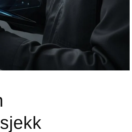
n
esjekk