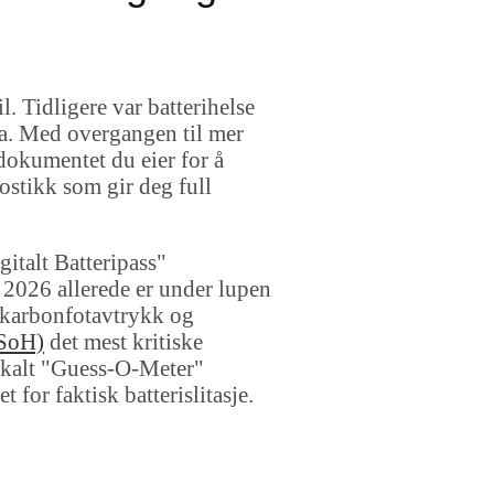
l. Tidligere var batterihelse
ta. Med overgangen til mer
 dokumentet du eier for å
nostikk som gir deg full
gitalt Batteripass"
i 2026 allerede er under lupen
m karbonfotavtrykk og
(SoH)
det mest kritiske
e kalt "Guess-O-Meter"
for faktisk batterislitasje.