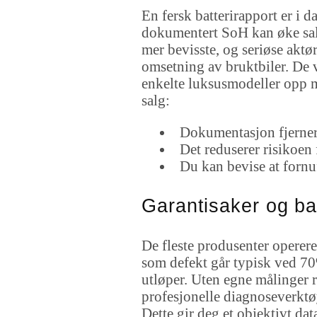
En fersk batterirapport er i d
dokumentert SoH kan øke salg
mer bevisste, og seriøse akt
omsetning av bruktbiler. De 
enkelte luksusmodeller opp
salg:
Dokumentasjon fjerner u
Det reduserer risikoen 
Du kan bevise at fornuf
Garantisaker og ba
De fleste produsenter operere
som defekt går typisk ved 70%
utløper. Uten egne målinger r
profesjonelle diagnoseverktøy
Dette gir deg et objektivt d