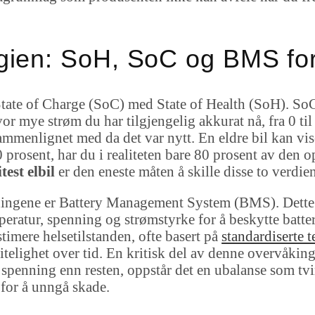
gien: SoH, SoC og BMS for
tate of Charge (SoC) med State of Health (SoH). SoC e
or mye strøm du har tilgjengelig akkurat nå, fra 0 ti
 sammenlignet med da det var nytt. En eldre bil kan v
0 prosent, har du i realiteten bare 80 prosent av den 
test elbil
er den eneste måten å skille disse to verdie
gningene er Battery Management System (BMS). Dette 
eratur, spenning og strømstyrke for å beskytte batt
timere helsetilstanden, ofte basert på
standardiserte t
litelighet over tid. En kritisk del av denne overvåkin
e spenning enn resten, oppstår det en ubalanse som t
 for å unngå skade.