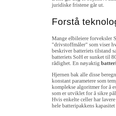
juridiske fristene går ut.
Forstå teknolo
Mange elbileiere forveksler S
"drivstoffmåler" som viser hv
beskriver batteriets tilstand
batteriets SoH er sunket til 8
rådighet. En nøyaktig
batteri
Hjernen bak alle disse bere
konstant parametere som temp
komplekse algoritmer for å es
som er utviklet for å sikre på
Hvis enkelte celler har laver
hele batteripakkens kapasitet