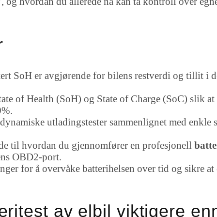
27, og hvordan du allerede nå kan ta kontroll over egn
r
t SoH er avgjørende for bilens restverdi og tillit i 
tate of Health (SoH) og State of Charge (SoC) slik at 
0%.
dynamiske utladingstester sammenlignet med enkle st
ide til hvordan du gjennomfører en profesjonell
batte
lens OBD2-port.
ger for å overvåke batterihelsen over tid og sikre at
eritest av elbil viktigere e