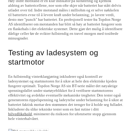
Høy indre motstand er en klar indikator på sulfatering og kjemisk
aldring av battericellene, noe som ofte skjer når batteriet har stått delvis
utladet over tid. Indre motstand måles i milliohm og er selve nøkkelen
til batteriets evne til å levere kraft under belastning; jo lavere verdi,
desto mer "punch" har batteriet. En profesjonell tester fra Topdon Norge
AS identifiserer om motstanden har blitt så høy at batteriet fungerer som
en flaskehals i det elektriske systemet. Dette gjør det mulig å identifisere
dårlige celler før de svikter fullstendig en travel morgen med tosifrede
minusgrader.
Testing av ladesystem og
startmotor
En fullstendig vinterklargjøring inkluderer også kontroll av
ladesystemet og startmotoren for å sikre at hele den elektriske kjeden
fungerer optimalt. Topdon Norge AS sin BT-serie måler det nøyaktige
spenningsfallet under startøyeblikket for å verifisere startmotorens
effektivitet og avdekke eventuelle mekaniske tregheter. Den tester også
generatorens rippelspenning og ladeytelse under belastning for å sikre at
batteriet faktisk mottar den strømmen det trenger for å holde seg fulladet.
Inkluderer du slike tekniske tester som en fast rutine i ditt
bilvedlikehold
, minimerer du risikoen for uforutsette stopp gjennom
hele vinterhalvåret.