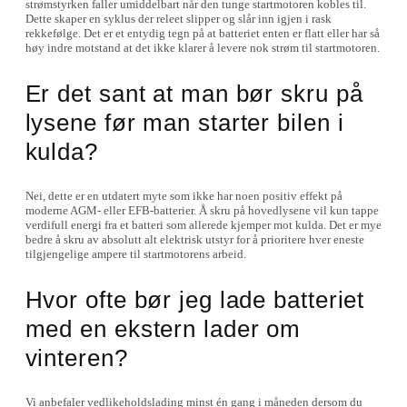
strømstyrken faller umiddelbart når den tunge startmotoren kobles til.
Dette skaper en syklus der releet slipper og slår inn igjen i rask
rekkefølge. Det er et entydig tegn på at batteriet enten er flatt eller har så
høy indre motstand at det ikke klarer å levere nok strøm til startmotoren.
Er det sant at man bør skru på
lysene før man starter bilen i
kulda?
Nei, dette er en utdatert myte som ikke har noen positiv effekt på
moderne AGM- eller EFB-batterier. Å skru på hovedlysene vil kun tappe
verdifull energi fra et batteri som allerede kjemper mot kulda. Det er mye
bedre å skru av absolutt alt elektrisk utstyr for å prioritere hver eneste
tilgjengelige ampere til startmotorens arbeid.
Hvor ofte bør jeg lade batteriet
med en ekstern lader om
vinteren?
Vi anbefaler vedlikeholdslading minst én gang i måneden dersom du