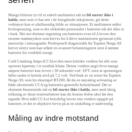
Mange bileiere tyr til et enkelt multimeter når en
bil starter ikke i
kulda
, men som vi har sett i de foregående seksjonene, gir dette
verktøyet kun et ufullstendig bilde av situasjonen. Et multimeter måler
hvilespenning, som er det elektriske potensialet i batteriet når det ikke er
i bruk. Det sier derimot ingenting om batteriets evne til å levere den
enorme strømstyrken som kreves for å drive startmotoren gjennom tykk
motorolje i minusgrader. Profesjonell diagnostikk fra Topdon Norge AS
krever utstyr som kan utføre en avansert belastningstest uten å tømme
batteriet for verdifull energi.
Cold Cranking Amps (CCA) er den mest kritiske verdien for alle som
opererer kjøretøy i et nordisk klima. Denne verdien angir hvor mange
ampere batteriet kan levere i 30 sekunder ved -18°C uten at spenningen
faller under et kritisk nivå på 7,2 volt. Ved bruk av en tester fra Topdon
Norge AS, som for eksempel BT200, får du en nøyaktig avlesning av
både nåværende CCA og batteriets generelle helsetilstand. Det er
ekstremt frustrerende når en
bil starter ikke i kulda
, men med riktig
tolkning av disse testresultatene kan du forutse feilen uker før den
oppstår. Hvis målt CCA er betydelig lavere enn verdien oppgitt på
batteriet, er det et objektivt bevis på at en utskifting er nødvendig.
Måling av indre motstand