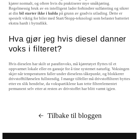
kjører normalt, og oftere hvis du praktiserer mye småkjøring.
Regelmessig bruk av en intelligent lader forhindrer sulfatering og sikrer
at din
bil starter ikke i kulda
på grunn av gradvis utlading. Dette er
spesielt viktig for biler med Start/Stopp-teknologi som belaster batteriet
ekstra hardt i bytrafikk.
Hva gjør jeg hvis diesel danner
voks i filteret?
Hvis dieselen har skilt ut parafinvoks, må kjøretøyet flyttes til et
oppvarmet lokale eller en garasje for å tine systemet naturlig. Voksingen
skjer når temperaturen faller under dieselens tåkepunkt, og blokkerer
drivstofftilførselen fullstendig. I mange tilfeller må drivstoffilteret byttes
etter en slik hendelse, da vokspartiklene kan tette filterelementet
permanent selv etter at resten av drivstoffet har blitt varmt igjen.
Tilbake til bloggen