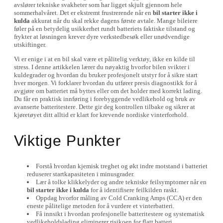
avslører tekniske svakheter som har ligget skjult gjennom hele
sommerhalvåret. Det er ekstremt frustrerende når en
bil starter ikke i
kulda
akkurat når du skal rekke dagens første avtale. Mange bileiere
føler på en betydelig usikkerhet rundt batteriets faktiske tilstand og
frykter at løsningen krever dyre verkstedbesøk eller unødvendige
utskiftinger.
Vi er enige i at en bil skal være et pålitelig verktøy, ikke en kilde til
stress. I denne artikkelen lærer du nøyaktig hvorfor bilen svikter i
kuldegrader og hvordan du bruker profesjonelt utstyr for å sikre start
hver morgen. Vi forklarer hvordan du utfører presis diagnostikk for å
avgjøre om batteriet må byttes eller om det holder med korrekt lading.
Du får en praktisk innføring i forebyggende vedlikehold og bruk av
avanserte batteritestere. Dette gir deg kontrollen tilbake og sikrer at
kjøretøyet ditt alltid er klart for krevende nordiske vinterforhold.
Viktige Punkter
Forstå hvordan kjemisk treghet og økt indre motstand i batteriet
reduserer startkapasiteten i minusgrader.
Lær å tolke klikkelyder og andre tekniske feilsymptomer når en
bil starter ikke i kulda
for å identifisere feilkilden raskt.
Oppdag hvorfor måling av Cold Cranking Amps (CCA) er den
eneste pålitelige metoden for å vurdere et vinterbatteri.
Få innsikt i hvordan profesjonelle batteritestere og systematisk
vedlikeholdslading eliminerer risikoen for flatt batteri.