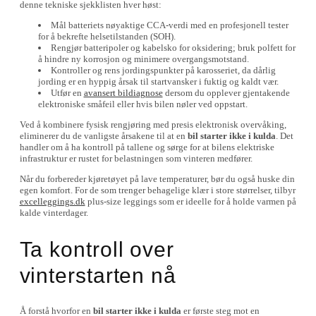
denne tekniske sjekklisten hver høst:
Mål batteriets nøyaktige CCA-verdi med en profesjonell tester
for å bekrefte helsetilstanden (SOH).
Rengjør batteripoler og kabelsko for oksidering; bruk polfett for
å hindre ny korrosjon og minimere overgangsmotstand.
Kontroller og rens jordingspunkter på karosseriet, da dårlig
jording er en hyppig årsak til startvansker i fuktig og kaldt vær.
Utfør en
avansert bildiagnose
dersom du opplever gjentakende
elektroniske småfeil eller hvis bilen nøler ved oppstart.
Ved å kombinere fysisk rengjøring med presis elektronisk overvåking,
eliminerer du de vanligste årsakene til at en
bil starter ikke i kulda
. Det
handler om å ha kontroll på tallene og sørge for at bilens elektriske
infrastruktur er rustet for belastningen som vinteren medfører.
Når du forbereder kjøretøyet på lave temperaturer, bør du også huske din
egen komfort. For de som trenger behagelige klær i store størrelser, tilbyr
excelleggings.dk
plus-size leggings som er ideelle for å holde varmen på
kalde vinterdager.
Ta kontroll over
vinterstarten nå
Å forstå hvorfor en
bil starter ikke i kulda
er første steg mot en