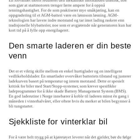
En forvarmet motor reduserer den mekaniske motstanden drastisk, noe
som gjør at startmotoren trenger færre ampere for å oppnå
tenningshastighet. For de som praktiserer mye småkjøring, kan en
oppgradering til et AGM-batteri være en lønnsom løsning. AGM-
teknologien har lavere indre motstand og tar imot lading raskere enn
tradisjonelle blybatterier, noe som er avgjørende når generatoren kun har
kort tid på å fylle opp energilageret.
Den smarte laderen er din beste
venn
Det er et viktig skille mellom en enkel hurtiglader og en intelligent
vedlikeholdslader. En smartlader overvåker batteriets tilstand og justerer
ladekurven basert på temperatur og intern motstand. Dette er spesielt
kritisk for biler med Start/Stopp-systemer, som krever spesifikke
ladeprogrammer for å ikke skade Battery Management System (BMS).
En god laderutine i Norge innebærer å koble til laderen minst én gang i
måneden i vinterhalvåret, eller oftere hvis du merker at bilen begynner å
bli tungstartet.
Sjekkliste for vinterklar bil
For å være helt trygg på at kjøretøyet leverer når det gjelder, bør du følge