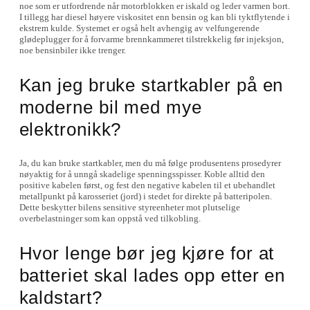
noe som er utfordrende når motorblokken er iskald og leder varmen bort.
I tillegg har diesel høyere viskositet enn bensin og kan bli tyktflytende i
ekstrem kulde. Systemet er også helt avhengig av velfungerende
glødeplugger for å forvarme brennkammeret tilstrekkelig før injeksjon,
noe bensinbiler ikke trenger.
Kan jeg bruke startkabler på en
moderne bil med mye
elektronikk?
Ja, du kan bruke startkabler, men du må følge produsentens prosedyrer
nøyaktig for å unngå skadelige spenningsspisser. Koble alltid den
positive kabelen først, og fest den negative kabelen til et ubehandlet
metallpunkt på karosseriet (jord) i stedet for direkte på batteripolen.
Dette beskytter bilens sensitive styreenheter mot plutselige
overbelastninger som kan oppstå ved tilkobling.
Hvor lenge bør jeg kjøre for at
batteriet skal lades opp etter en
kaldstart?