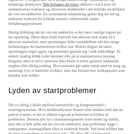
feilaktige delebytter.
Slik feilsøker du bilen
effektivt ved å lytte til
startmotorens reaksjon og observere dashbordet i det kritiske øyeblikket
du vrir om nøkkelen. En systematisk tilnærming sparer deg for tid og
reduserer risikoen for å skade sensitiv elektronikk under
feilsøkingsprosessen.
Hurtig klikking når du vrir om nøkkelen er det mest vanlige tegnet på
lav spenning. Dette skjer fordi batteriet har akkurat nok strøm til å
aktivere startreleet, men spenningen faller umiddelbart når den tunge
belastningen fra startmotoren kobles inn. Releet slipper da taket,
spenningen stiger igjen, og prosessen gjentar seg i rask rekkefølge. Et
enkelt, kraftig klikk tyder derimot ofte på at startmotorens innslag
fungerer, men at selve motoren ikke klarer å rotere grunnet mekanisk
treghet eller dårlig jording. Hvis motoren går sakte rundt med en tung og
anstrengt lyd, er batteriet svekket, men har fortsatt noe restkapasitet som
kanskje kan reddes.
Lyden av startproblemer
Det er viktig å skille mellom batterisvikt og komponentfeil i
tenningssystemet. Hvis dashbordlysene flimrer eller slukker helt når du
prøver å starte, er det et sikkert tegn på at batteriet er kilden til
problemet. Dersom alle lys i instrumentpanelet lyser sterkt og stabilt,
men det er helt stille når du vrir om nøkkelen, kan problemet ligge i
startsperren, tenningslåsen eller et elektrisk brudd. Ved total stillhet bør
du først kontrollere at girspaken står i "P" eller "N" på biler med