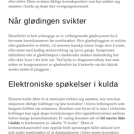
eller reléer. Dette avslører dårlige kontaktpunkter som har trukket seg
sammen i kulda og skapt høy overgangsmotstand.
Når glødingen svikter
Dieselbiler er helt avhengige av et velfungerende glødesystem for å
forvarme brennkammeret før startforsøket. Hvis glødepluggene er utslitte
eller glødereléet er defekt, vil motoren kanskje kinne lenge uten å tenne,
eller starte med kraftig røykutvikling og ujevn gange. Symptomer
inkluderer ofte at glødelampen i dashbordet slukker mistenkelig fort
eller ikke lyser i det hele tatt. Ved hjelp av diagnoseverktøy kan man
utføre en komponenttest av glødereléet for å bekrefte om det faktisk
sender strøm til pluggene.
Elektroniske spøkelser i kulda
Ekstrem kulde fører til at materialer trekker seg sammen, noe som kan
eksponere dårlige loddinger og løse kontakter i bilens ledningsnett som
fungerer feilfritt om sommeren. Kondens som fryser til is inne i elektriske
koblinger kan også skape kortslutninger eller signalforstyrrelser mellom
bilens mange kontrollmoduler. Et vanlig fenomen når en
bil starter ikke
i kulda
er forekomsten av såkalte "U-koder". Dette er
kommunikasjonsfeil som oppstår fordi spenningen faller akkurat lavt
nok under startforsøket til at datamaskinene i bilen mister kontakten