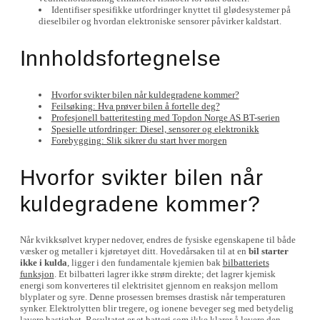
Identifiser spesifikke utfordringer knyttet til glødesystemer på
dieselbiler og hvordan elektroniske sensorer påvirker kaldstart.
Innholdsfortegnelse
Hvorfor svikter bilen når kuldegradene kommer?
Feilsøking: Hva prøver bilen å fortelle deg?
Profesjonell batteritesting med Topdon Norge AS BT-serien
Spesielle utfordringer: Diesel, sensorer og elektronikk
Forebygging: Slik sikrer du start hver morgen
Hvorfor svikter bilen når
kuldegradene kommer?
Når kvikksølvet kryper nedover, endres de fysiske egenskapene til både
væsker og metaller i kjøretøyet ditt. Hovedårsaken til at en
bil starter
ikke i kulda
, ligger i den fundamentale kjemien bak
bilbatteriets
funksjon
. Et bilbatteri lagrer ikke strøm direkte; det lagrer kjemisk
energi som konverteres til elektrisitet gjennom en reaksjon mellom
blyplater og syre. Denne prosessen bremses drastisk når temperaturen
synker. Elektrolytten blir tregere, og ionene beveger seg med betydelig
lavere hastighet. Resultatet er et batteri som ikke klarer å levere den