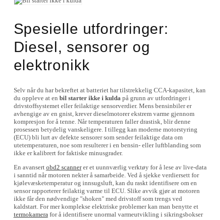
Spesielle utfordringer:
Diesel, sensorer og
elektronikk
Selv når du har bekreftet at batteriet har tilstrekkelig CCA-kapasitet, kan
du oppleve at en
bil starter ikke i kulda
på grunn av utfordringer i
drivstoffsystemet eller feilaktige sensorverdier. Mens bensinbiler er
avhengige av en gnist, krever dieselmotorer ekstrem varme gjennom
kompresjon for å tenne. Når temperaturen faller drastisk, blir denne
prosessen betydelig vanskeligere. I tillegg kan moderne motorstyring
(ECU) bli lurt av defekte sensorer som sender feilaktige data om
utetemperaturen, noe som resulterer i en bensin- eller luftblanding som
ikke er kalibrert for faktiske minusgrader.
En avansert
obd2 scanner
er et uunnværlig verktøy for å lese av live-data
i sanntid når motoren nekter å samarbeide. Ved å sjekke verdiersett for
kjølevæsketemperatur og innsugsluft, kan du raskt identifisere om en
sensor rapporterer feilaktig varme til ECU. Slike avvik gjør at motoren
ikke får den nødvendige "shoken" med drivstoff som trengs ved
kaldstart. For mer komplekse elektriske problemer kan man benytte et
termokamera
for å identifisere unormal varmeutvikling i sikringsbokser