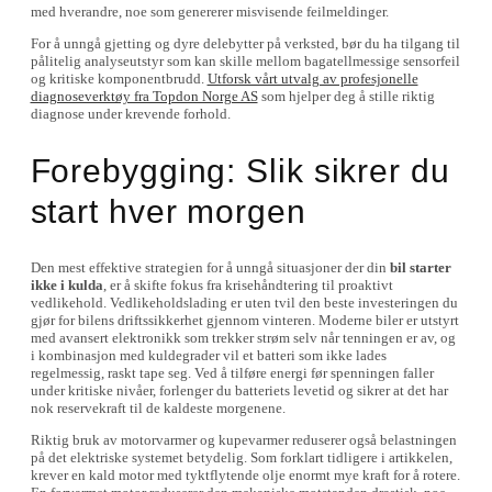
med hverandre, noe som genererer misvisende feilmeldinger.
For å unngå gjetting og dyre delebytter på verksted, bør du ha tilgang til
pålitelig analyseutstyr som kan skille mellom bagatellmessige sensorfeil
og kritiske komponentbrudd.
Utforsk vårt utvalg av profesjonelle
diagnoseverktøy fra Topdon Norge AS
som hjelper deg å stille riktig
diagnose under krevende forhold.
Forebygging: Slik sikrer du
start hver morgen
Den mest effektive strategien for å unngå situasjoner der din
bil starter
ikke i kulda
, er å skifte fokus fra krisehåndtering til proaktivt
vedlikehold. Vedlikeholdslading er uten tvil den beste investeringen du
gjør for bilens driftssikkerhet gjennom vinteren. Moderne biler er utstyrt
med avansert elektronikk som trekker strøm selv når tenningen er av, og
i kombinasjon med kuldegrader vil et batteri som ikke lades
regelmessig, raskt tape seg. Ved å tilføre energi før spenningen faller
under kritiske nivåer, forlenger du batteriets levetid og sikrer at det har
nok reservekraft til de kaldeste morgenene.
Riktig bruk av motorvarmer og kupevarmer reduserer også belastningen
på det elektriske systemet betydelig. Som forklart tidligere i artikkelen,
krever en kald motor med tyktflytende olje enormt mye kraft for å rotere.