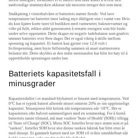
nødvendige strømstyrken akkurat når motoren trenger den som mest.
Småkjøring i vinterhalvåret er batteriets største fiende. Ved lave
temperaturer tar batteriet imot lading mye dårligere enn i varmt vær. Hvis
du kun kjører korte turer til butikken med varmeseter, bakrutevarmer og
vifte på fullt, rekker aldri generatoren å erstatte energien som ble brukt
under selve oppstarten. Dette skaper en negativ ladebalanse som gradvis
tømmer batteriet over flere dager. Det er også viktig å skille mellom
spenning og kapasitet. Et batteri kan gjerne vise 12,6 volt i
hvilespenning, men bryte fullstendig sammen så snart startmotoren
belaster det. Dette skyldes at den indre motstanden har blitt for høy til å
opprettholde spenningen under last.
Batteriets kapasitetsfall i
minusgrader
Kapasitetsfallet i et standard blybatteri er lineært med temperaturen. Ved
0°C har et typisk batteri allerede mistet omtrent 20% av sin opprinnelige
kapasitet. Situasjonen blir kritisk når temperaturen når -18°C. Her er
kapasiteten ofte halvert sammenlignet med en sommerdag. For å forstå
batteriets sanne tilstand, må man vurdere 'State of Health' (SOH) i tillegg
til 'State of Charge' (SOC). Mens SOC forteller hvor mye strøm som er på
"tanken", forteller SOH hvor stor denne tanken faktisk har blitt etter år
med slitasje. Et gammelt batteri med lav SOH vil svikte umiddelbart når
kulda setter inn, selv om det nylig ble fulladet.