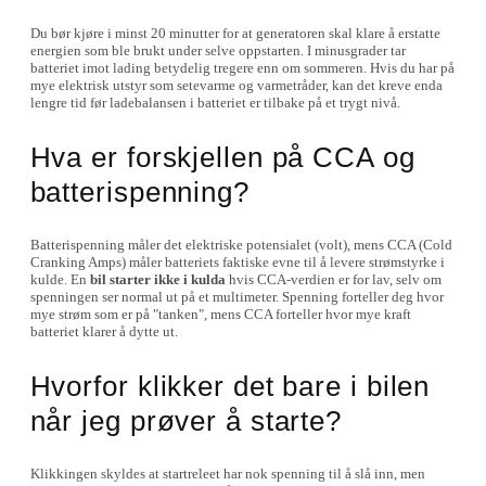
Du bør kjøre i minst 20 minutter for at generatoren skal klare å erstatte
energien som ble brukt under selve oppstarten. I minusgrader tar
batteriet imot lading betydelig tregere enn om sommeren. Hvis du har på
mye elektrisk utstyr som setevarme og varmetråder, kan det kreve enda
lengre tid før ladebalansen i batteriet er tilbake på et trygt nivå.
Hva er forskjellen på CCA og
batterispenning?
Batterispenning måler det elektriske potensialet (volt), mens CCA (Cold
Cranking Amps) måler batteriets faktiske evne til å levere strømstyrke i
kulde. En
bil starter ikke i kulda
hvis CCA-verdien er for lav, selv om
spenningen ser normal ut på et multimeter. Spenning forteller deg hvor
mye strøm som er på "tanken", mens CCA forteller hvor mye kraft
batteriet klarer å dytte ut.
Hvorfor klikker det bare i bilen
når jeg prøver å starte?
Klikkingen skyldes at startreleet har nok spenning til å slå inn, men