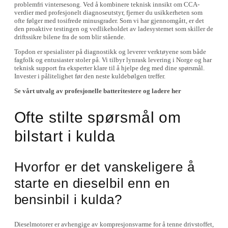
problemfri vintersesong. Ved å kombinere teknisk innsikt om CCA-
verdier med profesjonelt diagnoseutstyr, fjerner du usikkerheten som
ofte følger med tosifrede minusgrader. Som vi har gjennomgått, er det
den proaktive testingen og vedlikeholdet av ladesystemet som skiller de
driftssikre bilene fra de som blir stående.
Topdon er spesialister på diagnostikk og leverer verktøyene som både
fagfolk og entusiaster stoler på. Vi tilbyr lynrask levering i Norge og har
teknisk support fra eksperter klare til å hjelpe deg med dine spørsmål.
Invester i pålitelighet før den neste kuldebølgen treffer.
Se vårt utvalg av profesjonelle batteritestere og ladere her
Ofte stilte spørsmål om
bilstart i kulda
Hvorfor er det vanskeligere å
starte en dieselbil enn en
bensinbil i kulda?
Dieselmotorer er avhengige av kompresjonsvarme for å tenne drivstoffet,