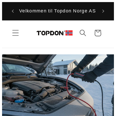
Gå
videre til
Velkommen til Topdon Norge AS
innholdet
Handlekurv