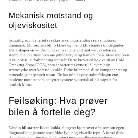
Mekanisk motstand og
oljeviskositet
Samtidig som batteriet svekkes, øker motstanden i selve motoren
dramatisk. Motoroljen blir tykkere og mer tyktflytende i kuldegrader.
Dette skaper en voldsom mekanisk motstand mot veivakselen og
stemplene. Startmotoren må jobbe betydelig hardere for å rotere motoren
raskt nok til at forbrenning oppstår. Dette krever en høy verdi av Cold
Cranking Amps (CCA), som er batteriets evne til å levere høy
strømstyrke over kort tid i kulde. Eldre biler med slitte komponenter og
mineralolje er spesielt utsatt. De har ofte høyere indre friksjon enn
moderne motorer som benytter tynnere syntetisk olje designet for
nordisk klima.
Feilsøking: Hva prøver
bilen å fortelle deg?
Når din
bil starter ikke i kulda
, fungerer kjøretøyet ofte som sin egen
diagnostiker gjennom spesifikke lyder og visuelle tegn. Å forstå disse
signalene er avgjørende for å unngå unødvendige reparasjoner og