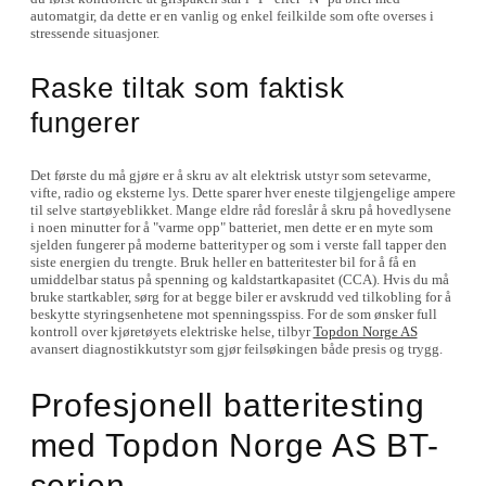
automatgir, da dette er en vanlig og enkel feilkilde som ofte overses i
stressende situasjoner.
Raske tiltak som faktisk
fungerer
Det første du må gjøre er å skru av alt elektrisk utstyr som setevarme,
vifte, radio og eksterne lys. Dette sparer hver eneste tilgjengelige ampere
til selve startøyeblikket. Mange eldre råd foreslår å skru på hovedlysene
i noen minutter for å "varme opp" batteriet, men dette er en myte som
sjelden fungerer på moderne batterityper og som i verste fall tapper den
siste energien du trengte. Bruk heller en batteritester bil for å få en
umiddelbar status på spenning og kaldstartkapasitet (CCA). Hvis du må
bruke startkabler, sørg for at begge biler er avskrudd ved tilkobling for å
beskytte styringsenhetene mot spenningsspiss. For de som ønsker full
kontroll over kjøretøyets elektriske helse, tilbyr
Topdon Norge AS
avansert diagnostikkutstyr som gjør feilsøkingen både presis og trygg.
Profesjonell batteritesting
med Topdon Norge AS BT-
serien