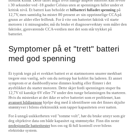
nordisk klima. Dette tallet angir hvor mange ampere batteriet kan levere
i 30 sekunder ved -18 grader Celsius uten at spenningen faller under et
kritisk nivå. Et batteri kan beholde et
bilbatteri fulladet spenning
på
12,7V, men samtidig ha mistet 80 prosent av sin opprinnelige CCA på
grunn av alder eller feilbruk. For å vite om batteriet faktisk vil starte
motoren i ti minusgrader, må du bruke et diagnoseverktøy som måler den
faktiske, gjenværende CCA-verdien mot det som står trykket på
batteriet.
Symptomer på et "trett" batteri
med god spenning
Et typisk tegn på et svekket batteri er at startmotoren snurrer merkbart
tregere enn vanlig, selv om du nettopp har koblet fra laderen. Et annet
symptom er at dashbordlysene dimmes kraftig eller flimrer i det
øyeblikket du starter motoren. Dette skjer fordi spenningen stuper fra
12,7V til kanskje 6V eller 7V under den tunge belastningen fra starteren.
Hvis du mistenker at det ikke er selve batteriet som er problemet, kan
avansert bildiagnose
hjelpe deg med å identifisere om det finnes skjulte
strømtyver i bilens elektronikk som tapper kapasiteten over natten.
For å unngå usikkerheten ved "tomme volt", bør du bruke utstyr som gir
deg objektive data om både kapasitet og strømstyrke. Finn din neste
profesjonelle batteritester
hos oss og få full kontroll over bilens
elektriske system.