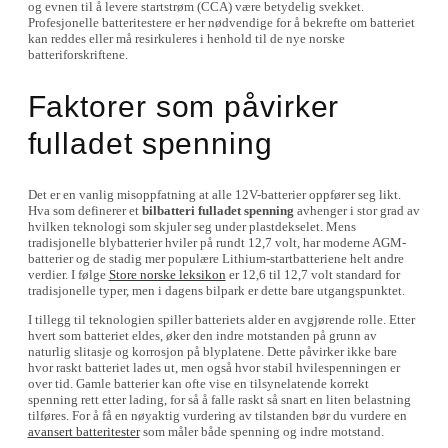
og evnen til å levere startstrøm (CCA) være betydelig svekket.
Profesjonelle batteritestere er her nødvendige for å bekrefte om batteriet
kan reddes eller må resirkuleres i henhold til de nye norske
batteriforskriftene.
Faktorer som påvirker
fulladet spenning
Det er en vanlig misoppfatning at alle 12V-batterier oppfører seg likt.
Hva som definerer et
bilbatteri fulladet spenning
avhenger i stor grad av
hvilken teknologi som skjuler seg under plastdekselet. Mens
tradisjonelle blybatterier hviler på rundt 12,7 volt, har moderne AGM-
batterier og de stadig mer populære Lithium-startbatteriene helt andre
verdier. I følge
Store norske leksikon
er 12,6 til 12,7 volt standard for
tradisjonelle typer, men i dagens bilpark er dette bare utgangspunktet.
I tillegg til teknologien spiller batteriets alder en avgjørende rolle. Etter
hvert som batteriet eldes, øker den indre motstanden på grunn av
naturlig slitasje og korrosjon på blyplatene. Dette påvirker ikke bare
hvor raskt batteriet lades ut, men også hvor stabil hvilespenningen er
over tid. Gamle batterier kan ofte vise en tilsynelatende korrekt
spenning rett etter lading, for så å falle raskt så snart en liten belastning
tilføres. For å få en nøyaktig vurdering av tilstanden bør du vurdere en
avansert batteritester
som måler både spenning og indre motstand.