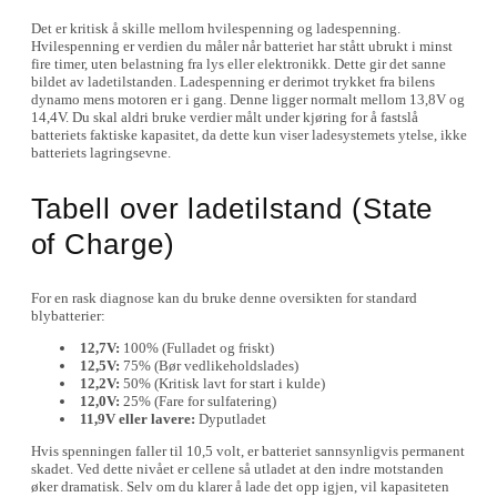
Det er kritisk å skille mellom hvilespenning og ladespenning.
Hvilespenning er verdien du måler når batteriet har stått ubrukt i minst
fire timer, uten belastning fra lys eller elektronikk. Dette gir det sanne
bildet av ladetilstanden. Ladespenning er derimot trykket fra bilens
dynamo mens motoren er i gang. Denne ligger normalt mellom 13,8V og
14,4V. Du skal aldri bruke verdier målt under kjøring for å fastslå
batteriets faktiske kapasitet, da dette kun viser ladesystemets ytelse, ikke
batteriets lagringsevne.
Tabell over ladetilstand (State
of Charge)
For en rask diagnose kan du bruke denne oversikten for standard
blybatterier:
12,7V:
100% (Fulladet og friskt)
12,5V:
75% (Bør vedlikeholdslades)
12,2V:
50% (Kritisk lavt for start i kulde)
12,0V:
25% (Fare for sulfatering)
11,9V eller lavere:
Dyputladet
Hvis spenningen faller til 10,5 volt, er batteriet sannsynligvis permanent
skadet. Ved dette nivået er cellene så utladet at den indre motstanden
øker dramatisk. Selv om du klarer å lade det opp igjen, vil kapasiteten