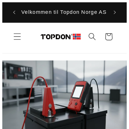
Gå
videre til
Velkommen til Topdon Norge AS
innholdet
Handlekurv