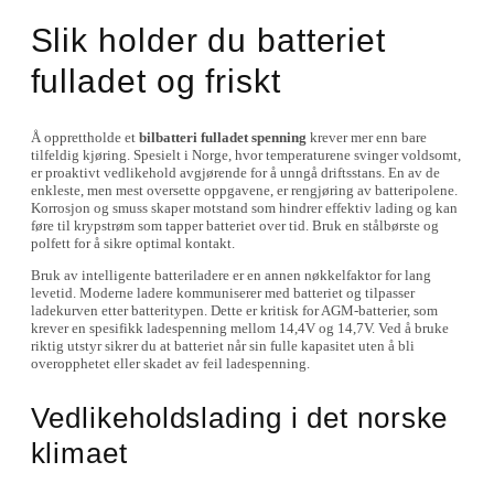
Slik holder du batteriet
fulladet og friskt
Å opprettholde et
bilbatteri fulladet spenning
krever mer enn bare
tilfeldig kjøring. Spesielt i Norge, hvor temperaturene svinger voldsomt,
er proaktivt vedlikehold avgjørende for å unngå driftsstans. En av de
enkleste, men mest oversette oppgavene, er rengjøring av batteripolene.
Korrosjon og smuss skaper motstand som hindrer effektiv lading og kan
føre til krypstrøm som tapper batteriet over tid. Bruk en stålbørste og
polfett for å sikre optimal kontakt.
Bruk av intelligente batteriladere er en annen nøkkelfaktor for lang
levetid. Moderne ladere kommuniserer med batteriet og tilpasser
ladekurven etter batteritypen. Dette er kritisk for AGM-batterier, som
krever en spesifikk ladespenning mellom 14,4V og 14,7V. Ved å bruke
riktig utstyr sikrer du at batteriet når sin fulle kapasitet uten å bli
overopphetet eller skadet av feil ladespenning.
Vedlikeholdslading i det norske
klimaet