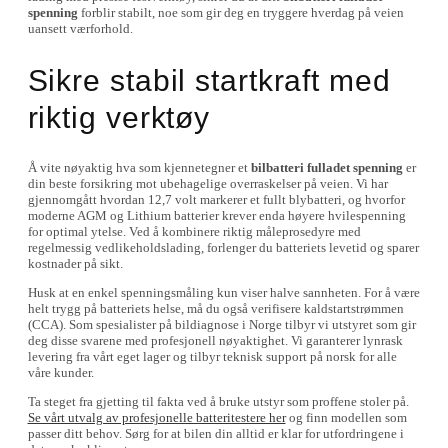
spenning
forblir stabilt, noe som gir deg en tryggere hverdag på veien
uansett værforhold.
Sikre stabil startkraft med
riktig verktøy
Å vite nøyaktig hva som kjennetegner et
bilbatteri fulladet spenning
er
din beste forsikring mot ubehagelige overraskelser på veien. Vi har
gjennomgått hvordan 12,7 volt markerer et fullt blybatteri, og hvorfor
moderne AGM og Lithium batterier krever enda høyere hvilespenning
for optimal ytelse. Ved å kombinere riktig måleprosedyre med
regelmessig vedlikeholdslading, forlenger du batteriets levetid og sparer
kostnader på sikt.
Husk at en enkel spenningsmåling kun viser halve sannheten. For å være
helt trygg på batteriets helse, må du også verifisere kaldstartstrømmen
(CCA). Som spesialister på bildiagnose i Norge tilbyr vi utstyret som gir
deg disse svarene med profesjonell nøyaktighet. Vi garanterer lynrask
levering fra vårt eget lager og tilbyr teknisk support på norsk for alle
våre kunder.
Ta steget fra gjetting til fakta ved å bruke utstyr som proffene stoler på.
Se vårt utvalg av profesjonelle batteritestere her
og finn modellen som
passer ditt behov. Sørg for at bilen din alltid er klar for utfordringene i