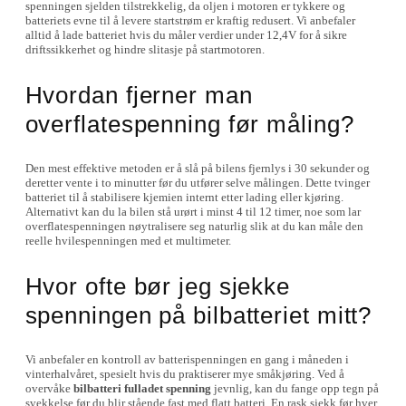
spenningen sjelden tilstrekkelig, da oljen i motoren er tykkere og
batteriets evne til å levere startstrøm er kraftig redusert. Vi anbefaler
alltid å lade batteriet hvis du måler verdier under 12,4V for å sikre
driftssikkerhet og hindre slitasje på startmotoren.
Hvordan fjerner man
overflatespenning før måling?
Den mest effektive metoden er å slå på bilens fjernlys i 30 sekunder og
deretter vente i to minutter før du utfører selve målingen. Dette tvinger
batteriet til å stabilisere kjemien internt etter lading eller kjøring.
Alternativt kan du la bilen stå urørt i minst 4 til 12 timer, noe som lar
overflatespenningen nøytralisere seg naturlig slik at du kan måle den
reelle hvilespenningen med et multimeter.
Hvor ofte bør jeg sjekke
spenningen på bilbatteriet mitt?
Vi anbefaler en kontroll av batterispenningen en gang i måneden i
vinterhalvåret, spesielt hvis du praktiserer mye småkjøring. Ved å
overvåke
bilbatteri fulladet spenning
jevnlig, kan du fange opp tegn på
svekkelse før du blir stående fast med flatt batteri. En rask sjekk før hver