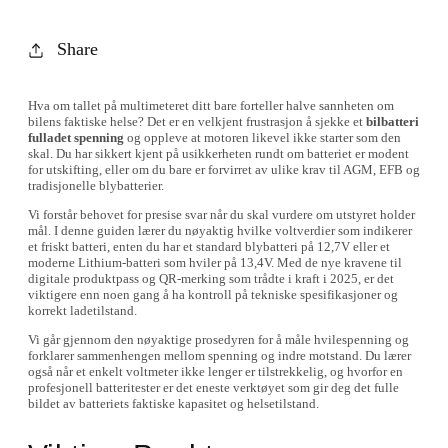
Share
Hva om tallet på multimeteret ditt bare forteller halve sannheten om
bilens faktiske helse? Det er en velkjent frustrasjon å sjekke et
bilbatteri
fulladet spenning
og oppleve at motoren likevel ikke starter som den
skal. Du har sikkert kjent på usikkerheten rundt om batteriet er modent
for utskifting, eller om du bare er forvirret av ulike krav til AGM, EFB og
tradisjonelle blybatterier.
Vi forstår behovet for presise svar når du skal vurdere om utstyret holder
mål. I denne guiden lærer du nøyaktig hvilke voltverdier som indikerer
et friskt batteri, enten du har et standard blybatteri på 12,7V eller et
moderne Lithium-batteri som hviler på 13,4V. Med de nye kravene til
digitale produktpass og QR-merking som trådte i kraft i 2025, er det
viktigere enn noen gang å ha kontroll på tekniske spesifikasjoner og
korrekt ladetilstand.
Vi går gjennom den nøyaktige prosedyren for å måle hvilespenning og
forklarer sammenhengen mellom spenning og indre motstand. Du lærer
også når et enkelt voltmeter ikke lenger er tilstrekkelig, og hvorfor en
profesjonell batteritester er det eneste verktøyet som gir deg det fulle
bildet av batteriets faktiske kapasitet og helsetilstand.