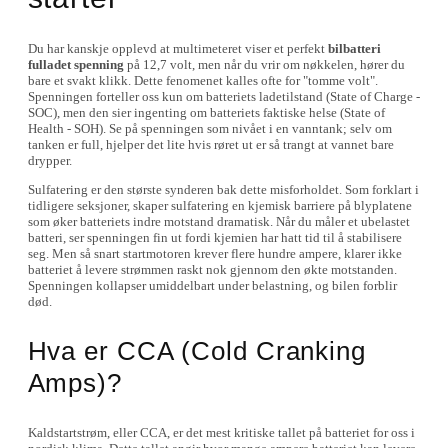
Du har kanskje opplevd at multimeteret viser et perfekt
bilbatteri
fulladet spenning
på 12,7 volt, men når du vrir om nøkkelen, hører du
bare et svakt klikk. Dette fenomenet kalles ofte for "tomme volt".
Spenningen forteller oss kun om batteriets ladetilstand (State of Charge -
SOC), men den sier ingenting om batteriets faktiske helse (State of
Health - SOH). Se på spenningen som nivået i en vanntank; selv om
tanken er full, hjelper det lite hvis røret ut er så trangt at vannet bare
drypper.
Sulfatering er den største synderen bak dette misforholdet. Som forklart i
tidligere seksjoner, skaper sulfatering en kjemisk barriere på blyplatene
som øker batteriets indre motstand dramatisk. Når du måler et ubelastet
batteri, ser spenningen fin ut fordi kjemien har hatt tid til å stabilisere
seg. Men så snart startmotoren krever flere hundre ampere, klarer ikke
batteriet å levere strømmen raskt nok gjennom den økte motstanden.
Spenningen kollapser umiddelbart under belastning, og bilen forblir
død.
Hva er CCA (Cold Cranking
Amps)?
Kaldstartstrøm, eller CCA, er det mest kritiske tallet på batteriet for oss i