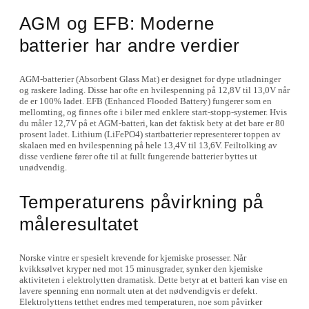
AGM og EFB: Moderne
batterier har andre verdier
AGM-batterier (Absorbent Glass Mat) er designet for dype utladninger
og raskere lading. Disse har ofte en hvilespenning på 12,8V til 13,0V når
de er 100% ladet. EFB (Enhanced Flooded Battery) fungerer som en
mellomting, og finnes ofte i biler med enklere start-stopp-systemer. Hvis
du måler 12,7V på et AGM-batteri, kan det faktisk bety at det bare er 80
prosent ladet. Lithium (LiFePO4) startbatterier representerer toppen av
skalaen med en hvilespenning på hele 13,4V til 13,6V. Feiltolking av
disse verdiene fører ofte til at fullt fungerende batterier byttes ut
unødvendig.
Temperaturens påvirkning på
måleresultatet
Norske vintre er spesielt krevende for kjemiske prosesser. Når
kvikksølvet kryper ned mot 15 minusgrader, synker den kjemiske
aktiviteten i elektrolytten dramatisk. Dette betyr at et batteri kan vise en
lavere spenning enn normalt uten at det nødvendigvis er defekt.
Elektrolyttens tetthet endres med temperaturen, noe som påvirker