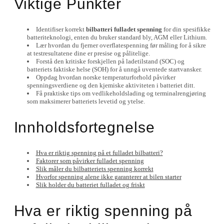
Viktige Punkter
Identifiser korrekt
bilbatteri fulladet spenning
for din spesifikke
batteriteknologi, enten du bruker standard bly, AGM eller Lithium.
Lær hvordan du fjerner overflatespenning før måling for å sikre
at testresultatene dine er presise og pålitelige.
Forstå den kritiske forskjellen på ladetilstand (SOC) og
batteriets faktiske helse (SOH) for å unngå uventede startvansker.
Oppdag hvordan norske temperaturforhold påvirker
spenningsverdiene og den kjemiske aktiviteten i batteriet ditt.
Få praktiske tips om vedlikeholdslading og terminalrengjøring
som maksimerer batteriets levetid og ytelse.
Innholdsfortegnelse
Hva er riktig spenning på et fulladet bilbatteri?
Faktorer som påvirker fulladet spenning
Slik måler du bilbatteriets spenning korrekt
Hvorfor spenning alene ikke garanterer at bilen starter
Slik holder du batteriet fulladet og friskt
Hva er riktig spenning på