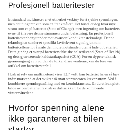
Profesjonell batteritester
Et standard multimeter er et utmerket verktøy for å sjekke spenningen,
men det fungerer kun som en "tankmåler". Det forteller deg hvor mye
strøm som er på batteriet (State of Charge), men ingenting om batteriets
evne til å levere denne strømmen under belastning. En profesjonell
batteritester benytter derimot avansert konduktansteknologi. Denne
teknologien sender et spesifikt lavfrekvent signal gjennom
battericellene for å måle den indre motstanden uten å lade ut batteriet.
Dette gir deg et svar på batteriets faktiske helsetilstand (State of Health)
og dets gjenværende kaldstartkapasitet (CCA). For en dypere teknisk
gjennomgang av hvordan du tolker disse verdiene, kan du lese vår
artikkel om batteritester bil.
Husk at selv om multimeteret viser 12,7 volt, kan batteriet ha en så høy
indre motstand at det svikter så snart startmotoren krever strøm. Ved å
kombinere spenningsmåling med en konduktanstest, får du et komplett
bilde av om batteriet faktisk er driftssikkert for de kommende
vintermånedene.
Hvorfor spenning alene
ikke garanterer at bilen
starter