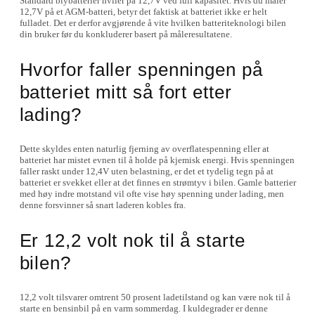
Standard blybatterier hviler på 12,7V ved full kapasitet. Hvis du måler
12,7V på et AGM-batteri, betyr det faktisk at batteriet ikke er helt
fulladet. Det er derfor avgjørende å vite hvilken batteriteknologi bilen
din bruker før du konkluderer basert på måleresultatene.
Hvorfor faller spenningen på
batteriet mitt så fort etter
lading?
Dette skyldes enten naturlig fjerning av overflatespenning eller at
batteriet har mistet evnen til å holde på kjemisk energi. Hvis spenningen
faller raskt under 12,4V uten belastning, er det et tydelig tegn på at
batteriet er svekket eller at det finnes en strømtyv i bilen. Gamle batterier
med høy indre motstand vil ofte vise høy spenning under lading, men
denne forsvinner så snart laderen kobles fra.
Er 12,2 volt nok til å starte
bilen?
12,2 volt tilsvarer omtrent 50 prosent ladetilstand og kan være nok til å
starte en bensinbil på en varm sommerdag. I kuldegrader er denne