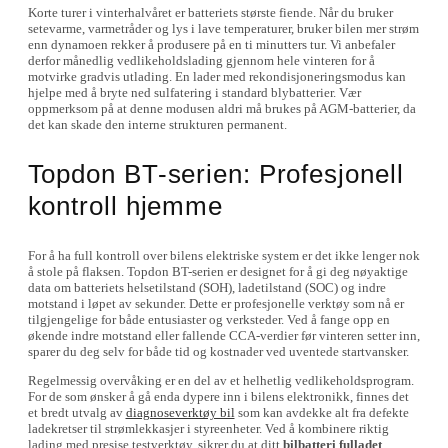
Korte turer i vinterhalvåret er batteriets største fiende. Når du bruker
setevarme, varmetråder og lys i lave temperaturer, bruker bilen mer strøm
enn dynamoen rekker å produsere på en ti minutters tur. Vi anbefaler
derfor månedlig vedlikeholdslading gjennom hele vinteren for å
motvirke gradvis utlading. En lader med rekondisjoneringsmodus kan
hjelpe med å bryte ned sulfatering i standard blybatterier. Vær
oppmerksom på at denne modusen aldri må brukes på AGM-batterier, da
det kan skade den interne strukturen permanent.
Topdon BT-serien: Profesjonell
kontroll hjemme
For å ha full kontroll over bilens elektriske system er det ikke lenger nok
å stole på flaksen. Topdon BT-serien er designet for å gi deg nøyaktige
data om batteriets helsetilstand (SOH), ladetilstand (SOC) og indre
motstand i løpet av sekunder. Dette er profesjonelle verktøy som nå er
tilgjengelige for både entusiaster og verksteder. Ved å fange opp en
økende indre motstand eller fallende CCA-verdier før vinteren setter inn,
sparer du deg selv for både tid og kostnader ved uventede startvansker.
Regelmessig overvåking er en del av et helhetlig vedlikeholdsprogram.
For de som ønsker å gå enda dypere inn i bilens elektronikk, finnes det
et bredt utvalg av
diagnoseverktøy bil
som kan avdekke alt fra defekte
ladekretser til strømlekkasjer i styreenheter. Ved å kombinere riktig
lading med presise testverktøy, sikrer du at ditt
bilbatteri fulladet