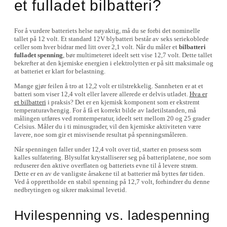
et fulladet bilbatteri?
For å vurdere batteriets helse nøyaktig, må du se forbi det nominelle
tallet på 12 volt. Et standard 12V blybatteri består av seks seriekoblede
celler som hver bidrar med litt over 2,1 volt. Når du måler et
bilbatteri
fulladet spenning
, bør multimeteret ideelt sett vise 12,7 volt. Dette tallet
bekrefter at den kjemiske energien i elektrolytten er på sitt maksimale og
at batteriet er klart for belastning.
Mange gjør feilen å tro at 12,2 volt er tilstrekkelig. Sannheten er at et
batteri som viser 12,4 volt eller lavere allerede er delvis utladet.
Hva er
et bilbatteri
i praksis? Det er en kjemisk komponent som er ekstremt
temperaturavhengig. For å få et korrekt bilde av ladetilstanden, må
målingen utføres ved romtemperatur, ideelt sett mellom 20 og 25 grader
Celsius. Måler du i ti minusgrader, vil den kjemiske aktiviteten være
lavere, noe som gir et misvisende resultat på spenningsmåleren.
Når spenningen faller under 12,4 volt over tid, starter en prosess som
kalles sulfatering. Blysulfat krystalliserer seg på batteriplatene, noe som
reduserer den aktive overflaten og batteriets evne til å levere strøm.
Dette er en av de vanligste årsakene til at batterier må byttes før tiden.
Ved å opprettholde en stabil spenning på 12,7 volt, forhindrer du denne
nedbrytingen og sikrer maksimal levetid.
Hvilespenning vs. ladespenning