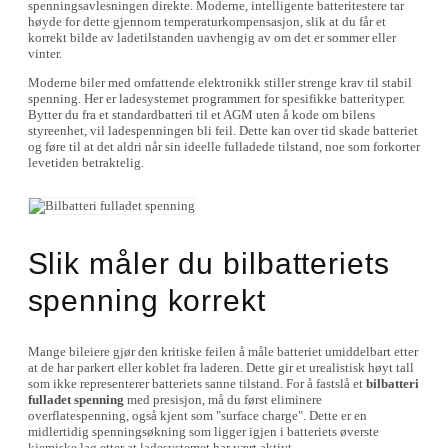
spenningsavlesningen direkte. Moderne, intelligente batteritestere tar
høyde for dette gjennom temperaturkompensasjon, slik at du får et
korrekt bilde av ladetilstanden uavhengig av om det er sommer eller
vinter.
Moderne biler med omfattende elektronikk stiller strenge krav til stabil
spenning. Her er ladesystemet programmert for spesifikke batterityper.
Bytter du fra et standardbatteri til et AGM uten å kode om bilens
styreenhet, vil ladespenningen bli feil. Dette kan over tid skade batteriet
og føre til at det aldri når sin ideelle fulladede tilstand, noe som forkorter
levetiden betraktelig.
Slik måler du bilbatteriets
spenning korrekt
Mange bileiere gjør den kritiske feilen å måle batteriet umiddelbart etter
at de har parkert eller koblet fra laderen. Dette gir et urealistisk høyt tall
som ikke representerer batteriets sanne tilstand. For å fastslå et
bilbatteri
fulladet spenning
med presisjon, må du først eliminere
overflatespenning, også kjent som "surface charge". Dette er en
midlertidig spenningsøkning som ligger igjen i batteriets øverste
kjemiske lag etter at ladesystemet har vært aktivt.