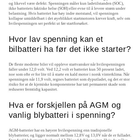
og likevel være defekt. Spenningen måler kun ladetilstanden (SOC),
ikke batteriets faktiske helse (SOH) eller evne til å levere strøm under
belastning. Hvis batteriet har høy indre motstand, vil spenningen
kollapse umiddelbart i det øyeblikket startmotoren krever kraft, selv om
hvilespenningen ser perfekt ut før startforsøket.
Hvor lav spenning kan et
bilbatteri ha før det ikke starter?
De fleste moderne biler vil oppleve startvansker når hvilespenningen
faller under 12,0 volt. Ved 12,2 volt er batteriet kun 50 prosent ladet,
noe som ofte er for lite til å starte en kald motor i norsk vinterklima. Når
spenningen når 11,9 volt, regnes batteriet som dyputladet, og det er stor
risiko for at de kjemiske komponentene har tatt permanent skade som
reduserer fremtidig kapasitet.
Hva er forskjellen på AGM og
vanlig blybatteri i spenning?
AGM-batterier har en høyere hvilespenning enn tradisjonelle
blybatterier, og ligger normalt mellom 12,8V og 13,0V når de er fulladet.