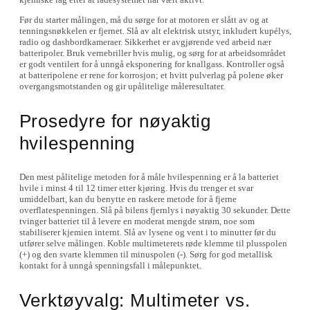
Før du starter målingen, må du sørge for at motoren er slått av og at
tenningsnøkkelen er fjernet. Slå av alt elektrisk utstyr, inkludert kupélys,
radio og dashbordkameraer. Sikkerhet er avgjørende ved arbeid nær
batteripoler. Bruk vernebriller hvis mulig, og sørg for at arbeidsområdet
er godt ventilert for å unngå eksponering for knallgass. Kontroller også
at batteripolene er rene for korrosjon; et hvitt pulverlag på polene øker
overgangsmotstanden og gir upålitelige måleresultater.
Prosedyre for nøyaktig
hvilespenning
Den mest pålitelige metoden for å måle hvilespenning er å la batteriet
hvile i minst 4 til 12 timer etter kjøring. Hvis du trenger et svar
umiddelbart, kan du benytte en raskere metode for å fjerne
overflatespenningen. Slå på bilens fjernlys i nøyaktig 30 sekunder. Dette
tvinger batteriet til å levere en moderat mengde strøm, noe som
stabiliserer kjemien internt. Slå av lysene og vent i to minutter før du
utfører selve målingen. Koble multimeterets røde klemme til plusspolen
(+) og den svarte klemmen til minuspolen (-). Sørg for god metallisk
kontakt for å unngå spenningsfall i målepunktet.
Verktøyvalg: Multimeter vs.