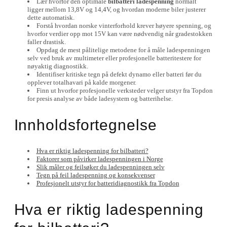
Lær hvorfor den optimale
bilbatteri ladespenning
normalt
ligger mellom 13,8V og 14,4V, og hvordan moderne biler justerer
dette automatisk.
Forstå hvordan norske vinterforhold krever høyere spenning, og
hvorfor verdier opp mot 15V kan være nødvendig når gradestokken
faller drastisk.
Oppdag de mest pålitelige metodene for å måle ladespenningen
selv ved bruk av multimeter eller profesjonelle batteritestere for
nøyaktig diagnostikk.
Identifiser kritiske tegn på defekt dynamo eller batteri før du
opplever totalhavari på kalde morgener.
Finn ut hvorfor profesjonelle verksteder velger utstyr fra Topdon
for presis analyse av både ladesystem og batterihelse.
Innholdsfortegnelse
Hva er riktig ladespenning for bilbatteri?
Faktorer som påvirker ladespenningen i Norge
Slik måler og feilsøker du ladespenningen selv
Tegn på feil ladespenning og konsekvenser
Profesjonelt utstyr for batteridiagnostikk fra Topdon
Hva er riktig ladespenning