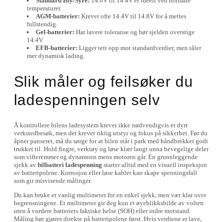
Standard Bly/Syre:
14.0V til 14.4V er ideelt ved normale
temperaturer.
AGM-batterier:
Krever ofte 14.4V til 14.8V for å mettes
fullstendig.
Gel-batterier:
Har lavere toleranse og bør sjelden overstige
14.4V.
EFB-batterier:
Ligger tett opp mot standardverdier, men tåler
mer dynamisk lading.
Slik måler og feilsøker du
ladespenningen selv
Å kontrollere bilens ladesystem krever ikke nødvendigvis et dyrt
verkstedbesøk, men det krever riktig utstyr og fokus på sikkerhet. Før du
åpner panseret, må du sørge for at bilen står i park med håndbrekket godt
trukket til. Hold fingre, verktøy og løse klær langt unna bevegelige deler
som vifteremmer og dynamoen mens motoren går. En grunnleggende
sjekk av
bilbatteri ladespenning
starter alltid med en visuell inspeksjon
av batteripolene. Korrosjon eller løse kabler kan skape spenningsfall
som gir misvisende målinger.
Du kan bruke et vanlig multimeter for en enkel sjekk, men vær klar over
begrensningene. Et multimeter gir deg kun et øyeblikksbilde av volten
uten å vurdere batteriets faktiske helse (SOH) eller indre motstand.
Måling bør gjøres direkte på batteripolene først. Hvis verdiene er lave,