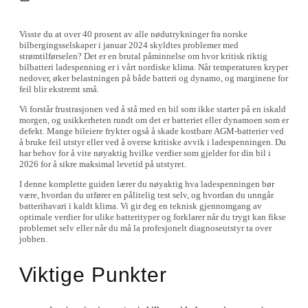
Visste du at over 40 prosent av alle nødutrykninger fra norske
bilbergingsselskaper i januar 2024 skyldtes problemer med
strømtilførselen? Det er en brutal påminnelse om hvor kritisk riktig
bilbatteri ladespenning er i vårt nordiske klima. Når temperaturen kryper
nedover, øker belastningen på både batteri og dynamo, og marginene for
feil blir ekstremt små.
Vi forstår frustrasjonen ved å stå med en bil som ikke starter på en iskald
morgen, og usikkerheten rundt om det er batteriet eller dynamoen som er
defekt. Mange bileiere frykter også å skade kostbare AGM-batterier ved
å bruke feil utstyr eller ved å overse kritiske avvik i ladespenningen. Du
har behov for å vite nøyaktig hvilke verdier som gjelder for din bil i
2026 for å sikre maksimal levetid på utstyret.
I denne komplette guiden lærer du nøyaktig hva ladespenningen bør
være, hvordan du utfører en pålitelig test selv, og hvordan du unngår
batterihavari i kaldt klima. Vi gir deg en teknisk gjennomgang av
optimale verdier for ulike batterityper og forklarer når du trygt kan fikse
problemet selv eller når du må la profesjonelt diagnoseutstyr ta over
jobben.
Viktige Punkter