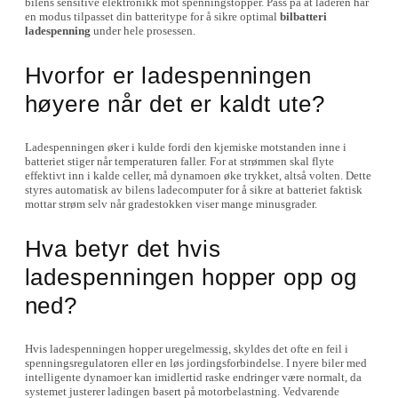
bilens sensitive elektronikk mot spenningstopper. Pass på at laderen har
en modus tilpasset din batteritype for å sikre optimal
bilbatteri
ladespenning
under hele prosessen.
Hvorfor er ladespenningen
høyere når det er kaldt ute?
Ladespenningen øker i kulde fordi den kjemiske motstanden inne i
batteriet stiger når temperaturen faller. For at strømmen skal flyte
effektivt inn i kalde celler, må dynamoen øke trykket, altså volten. Dette
styres automatisk av bilens ladecomputer for å sikre at batteriet faktisk
mottar strøm selv når gradestokken viser mange minusgrader.
Hva betyr det hvis
ladespenningen hopper opp og
ned?
Hvis ladespenningen hopper uregelmessig, skyldes det ofte en feil i
spenningsregulatoren eller en løs jordingsforbindelse. I nyere biler med
intelligente dynamoer kan imidlertid raske endringer være normalt, da
systemet justerer ladingen basert på motorbelastning. Vedvarende