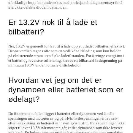
uforklarlige hopp bør undersøkes med profesjonelt diagnoseutstyr for å
utelukke defekte dioder i dynamoen.
Er 13.2V nok til å lade et
bilbatteri?
Nei, 13.2V er generelt for lavt til å lade opp et utladet bilbatteri effektivt.
Denne verdien regnes ofte som en vedlikeholdslading som kun holder
på eksisterende strøm uten å øke ladetilstanden. For å tvinge energi inn i
et batteri og reversere sulfatering, kreves en
bilbatteri ladespenning
på
minimum 13.8V under normale driftsforhold.
Hvordan vet jeg om det er
dynamoen eller batteriet som er
ødelagt?
Du finner ut om feilen ligger i batteriet eller dynamoen ved å måle
spenningen med motoren av og på. Hvis hvilespenningen er lav selv
etter langkjøring, er batteriet sannsynligvis utslitt. Hvis spenningen ikke
stiger til over 13.5V når motoren går, er det dynamoen som ikke leverer
nok kraft. En belastningstest med en batteritester gir det mest nøyaktige