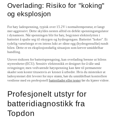
Overlading: Risiko for "koking"
og eksplosjon
For høy ladespenning, typisk over 15.2V i normaltemperatur, er langt
mer aggressivt. Dette skyldes nesten alltid en defekt spenningsregulator
i dynamoen. Når spenningen blir for høy, begynner elektrolytten i
batteriet å spalte seg til oksygen og hydrogengass. Batteriet "koker". Et
tydelig varselstegn er en intens lukt av råtne egg (hydrogensulfat) rundt
bilen. Dette er en eksplosjonsfarlig situasjon som krever umiddelbar
handling.
Utover risikoen for batterisprengning, kan overlading brenne ut bilens
styreenheter (ECU). Sensitiv elektronikk er designet for å tåle små
svingninger, men vedvarende høyspenning kan føre til permanente
skader som koster titusenvis av kroner å utbedre. Hvis du mistenker at
ladesystemet ditt leverer for mye strøm, bør du umiddelbart kontrollere
verdiene med en profesjonell
batterilader eller tester
før du kjører videre.
Profesjonelt utstyr for
batteridiagnostikk fra
Topdon