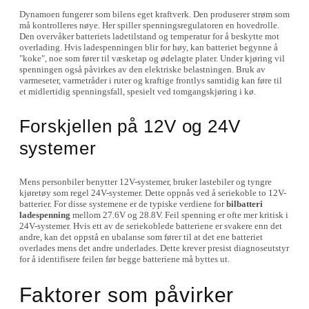
Dynamoen fungerer som bilens eget kraftverk. Den produserer strøm som
må kontrolleres nøye. Her spiller spenningsregulatoren en hovedrolle.
Den overvåker batteriets ladetilstand og temperatur for å beskytte mot
overlading. Hvis ladespenningen blir for høy, kan batteriet begynne å
"koke", noe som fører til væsketap og ødelagte plater. Under kjøring vil
spenningen også påvirkes av den elektriske belastningen. Bruk av
varmeseter, varmetråder i ruter og kraftige frontlys samtidig kan føre til
et midlertidig spenningsfall, spesielt ved tomgangskjøring i kø.
Forskjellen på 12V og 24V
systemer
Mens personbiler benytter 12V-systemer, bruker lastebiler og tyngre
kjøretøy som regel 24V-systemer. Dette oppnås ved å seriekoble to 12V-
batterier. For disse systemene er de typiske verdiene for
bilbatteri
ladespenning
mellom 27.6V og 28.8V. Feil spenning er ofte mer kritisk i
24V-systemer. Hvis ett av de seriekoblede batteriene er svakere enn det
andre, kan det oppstå en ubalanse som fører til at det ene batteriet
overlades mens det andre underlades. Dette krever presist diagnoseutstyr
for å identifisere feilen før begge batteriene må byttes ut.
Faktorer som påvirker