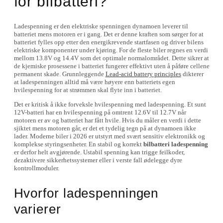
for bilbatteri?
Ladespenning er den elektriske spenningen dynamoen leverer til
batteriet mens motoren er i gang. Det er denne kraften som sørger for at
batteriet fylles opp etter den energikrevende startfasen og driver bilens
elektriske komponenter under kjøring. For de fleste biler regnes en verdi
mellom 13.8V og 14.4V som det optimale normalområdet. Dette sikrer at
de kjemiske prosessene i batteriet fungerer effektivt uten å påføre cellene
permanent skade. Grunnleggende
Lead-acid battery principles
dikterer
at ladespenningen alltid må være høyere enn batteriets egen
hvilespenning for at strømmen skal flyte inn i batteriet.
Det er kritisk å ikke forveksle hvilespenning med ladespenning. Et sunt
12V-batteri har en hvilespenning på omtrent 12.6V til 12.7V når
motoren er av og batteriet har fått hvile. Hvis du måler en verdi i dette
sjiktet mens motoren går, er det et tydelig tegn på at dynamoen ikke
lader. Moderne biler i 2026 er utstyrt med svært sensitiv elektronikk og
komplekse styringsenheter. En stabil og korrekt
bilbatteri ladespenning
er derfor helt avgjørende. Ustabil spenning kan trigge feilkoder,
dezaktivere sikkerhetssystemer eller i verste fall ødelegge dyre
kontrollmoduler.
Hvorfor ladespenningen
varierer