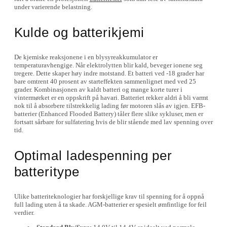
under varierende belastning.
Kulde og batterikjemi
De kjemiske reaksjonene i en blysyreakkumulator er
temperaturavhengige. Når elektrolytten blir kald, beveger ionene seg
tregere. Dette skaper høy indre motstand. Et batteri ved -18 grader har
bare omtrent 40 prosent av starteffekten sammenlignet med ved 25
grader. Kombinasjonen av kaldt batteri og mange korte turer i
vintermørket er en oppskrift på havari. Batteriet rekker aldri å bli varmt
nok til å absorbere tilstrekkelig lading før motoren slås av igjen. EFB-
batterier (Enhanced Flooded Battery) tåler flere slike sykluser, men er
fortsatt sårbare for sulfatering hvis de blir stående med lav spenning over
tid.
Optimal ladespenning per
batteritype
Ulike batteriteknologier har forskjellige krav til spenning for å oppnå
full lading uten å ta skade. AGM-batterier er spesielt ømfintlige for feil
verdier.