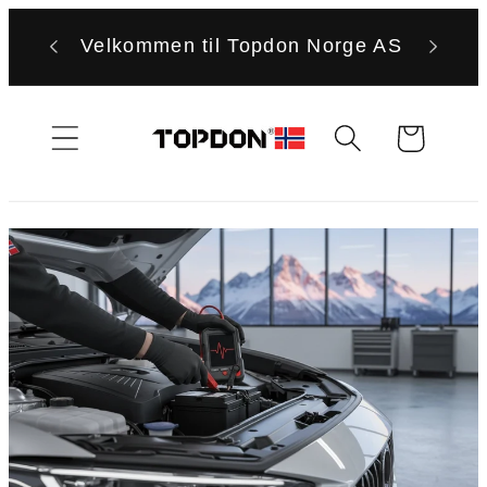
Gå
videre til
Velkommen til Topdon Norge AS
innholdet
Handlekurv