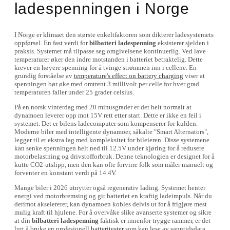
ladespenningen i Norge
I Norge er klimaet den største enkeltfaktoren som dikterer ladesystemets
oppførsel. En fast verdi for
bilbatteri ladespenning
eksisterer sjelden i
praksis. Systemet må tilpasse seg omgivelsene kontinuerlig. Ved lave
temperaturer øker den indre motstanden i batteriet betraktelig. Dette
krever en høyere spenning for å tvinge strømmen inn i cellene. En
grundig forståelse av
temperature's effect on battery charging
viser at
spenningen bør øke med omtrent 3 millivolt per celle for hver grad
temperaturen faller under 25 grader celsius.
På en norsk vinterdag med 20 minusgrader er det helt normalt at
dynamoen leverer opp mot 15V rett etter start. Dette er ikke en feil i
systemet. Det er bilens ladecomputer som kompenserer for kulden.
Moderne biler med intelligente dynamoer, såkalte "Smart Alternators",
legger til et ekstra lag med kompleksitet for bileieren. Disse systemene
kan senke spenningen helt ned til 12.5V under kjøring for å redusere
motorbelastning og drivstofforbruk. Denne teknologien er designet for å
kutte CO2-utslipp, men den kan ofte forvirre folk som måler manuelt og
forventer en konstant verdi på 14.4V.
Mange biler i 2026 utnytter også regenerativ lading. Systemet henter
energi ved motorbremsing og gir batteriet en kraftig ladeimpuls. Når du
derimot akselererer, kan dynamoen kobles delvis ut for å frigjøre mest
mulig kraft til hjulene. For å overvåke slike avanserte systemer og sikre
at din
bilbatteri ladespenning
faktisk er innenfor trygge rammer, er det
lurt å bruke en profesjonell
batteritester
som kan lese av sanntidsdata