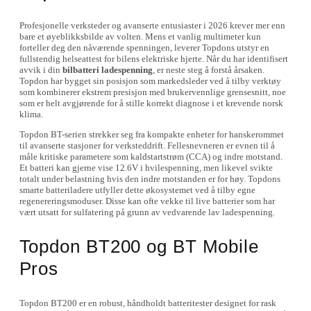
Profesjonelle verksteder og avanserte entusiaster i 2026 krever mer enn
bare et øyeblikksbilde av volten. Mens et vanlig multimeter kun
forteller deg den nåværende spenningen, leverer Topdons utstyr en
fullstendig helseattest for bilens elektriske hjerte. Når du har identifisert
avvik i din
bilbatteri ladespenning
, er neste steg å forstå årsaken.
Topdon har bygget sin posisjon som markedsleder ved å tilby verktøy
som kombinerer ekstrem presisjon med brukervennlige grensesnitt, noe
som er helt avgjørende for å stille korrekt diagnose i et krevende norsk
klima.
Topdon BT-serien strekker seg fra kompakte enheter for hanskerommet
til avanserte stasjoner for verksteddrift. Fellesnevneren er evnen til å
måle kritiske parametere som kaldstartstrøm (CCA) og indre motstand.
Et batteri kan gjerne vise 12.6V i hvilespenning, men likevel svikte
totalt under belastning hvis den indre motstanden er for høy. Topdons
smarte batteriladere utfyller dette økosystemet ved å tilby egne
regenereringsmoduser. Disse kan ofte vekke til live batterier som har
vært utsatt for sulfatering på grunn av vedvarende lav ladespenning.
Topdon BT200 og BT Mobile
Pros
Topdon BT200 er en robust, håndholdt batteritester designet for rask