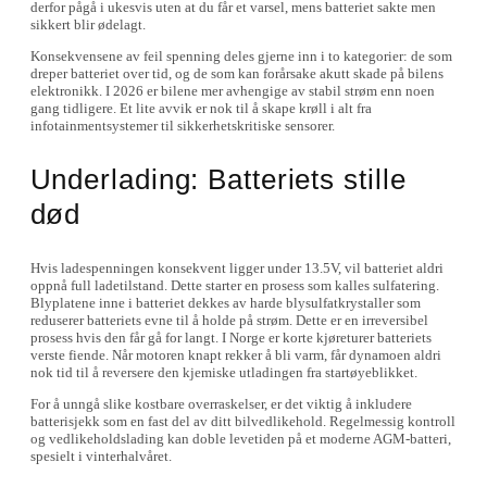
derfor pågå i ukesvis uten at du får et varsel, mens batteriet sakte men
sikkert blir ødelagt.
Konsekvensene av feil spenning deles gjerne inn i to kategorier: de som
dreper batteriet over tid, og de som kan forårsake akutt skade på bilens
elektronikk. I 2026 er bilene mer avhengige av stabil strøm enn noen
gang tidligere. Et lite avvik er nok til å skape krøll i alt fra
infotainmentsystemer til sikkerhetskritiske sensorer.
Underlading: Batteriets stille
død
Hvis ladespenningen konsekvent ligger under 13.5V, vil batteriet aldri
oppnå full ladetilstand. Dette starter en prosess som kalles sulfatering.
Blyplatene inne i batteriet dekkes av harde blysulfatkrystaller som
reduserer batteriets evne til å holde på strøm. Dette er en irreversibel
prosess hvis den får gå for langt. I Norge er korte kjøreturer batteriets
verste fiende. Når motoren knapt rekker å bli varm, får dynamoen aldri
nok tid til å reversere den kjemiske utladingen fra startøyeblikket.
For å unngå slike kostbare overraskelser, er det viktig å inkludere
batterisjekk som en fast del av ditt bilvedlikehold. Regelmessig kontroll
og vedlikeholdslading kan doble levetiden på et moderne AGM-batteri,
spesielt i vinterhalvåret.