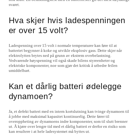
svaret.
Hva skjer hvis ladespenningen
er over 15 volt?
Ladespenning over 15 volt i normale temperaturer kan føre til at
batteriet begynner å koke og utvikle eksplosiv gass. Dette skjer når
elektrolytten brytes ned på grunn av ekstrem overbelastning.
Vedvarende høyspenning vil også skade bilens styreenheter og
elektriske komponenter, noe som gjør det kritisk å utbedre feilen
umiddelbart.
Kan et dårlig batteri ødelegge
dynamoen?
Ja, et defekt batteri med en intern kortslutning kan tvinge dynamoen til
å jobbe med maksimal kapasitet kontinuerlig. Dette fører til
overoppheting av dynamoens indre komponenter, som til slutt brenner
ut. Å kjøre over lengre tid med et dårlig batteri er derfor en risiko som
kan resultere i at hele ladesystemet må byttes ut.