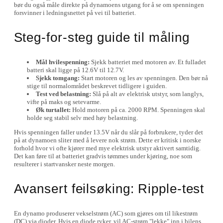
bør du også måle direkte på dynamoens utgang for å se om spenningen
forsvinner i ledningsnettet på vei til batteriet.
Steg-for-steg guide til måling
Mål hvilespenning:
Sjekk batteriet med motoren av. Et fulladet
batteri skal ligge på 12.6V til 12.7V.
Sjekk tomgang:
Start motoren og les av spenningen. Den bør nå
stige til normalområdet beskrevet tidligere i guiden.
Test ved belastning:
Slå på alt av elektrisk utstyr, som langlys,
vifte på maks og setevarme.
Øk turtallet:
Hold motoren på ca. 2000 RPM. Spenningen skal
holde seg stabil selv med høy belastning.
Hvis spenningen faller under 13.5V når du slår på forbrukere, tyder det
på at dynamoen sliter med å levere nok strøm. Dette er kritisk i norske
forhold hvor vi ofte kjører med mye elektrisk utstyr aktivert samtidig.
Det kan føre til at batteriet gradvis tømmes under kjøring, noe som
resulterer i startvansker neste morgen.
Avansert feilsøking: Ripple-test
En dynamo produserer vekselstrøm (AC) som gjøres om til likestrøm
(DC) via dioder. Hvis en diode ryker, vil AC-strøm "lekke" inn i bilens