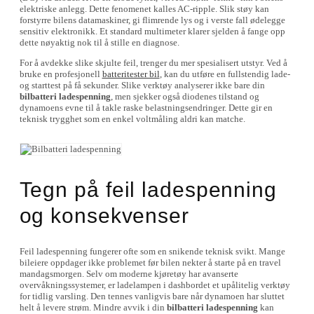
elektriske anlegg. Dette fenomenet kalles AC-ripple. Slik støy kan
forstyrre bilens datamaskiner, gi flimrende lys og i verste fall ødelegge
sensitiv elektronikk. Et standard multimeter klarer sjelden å fange opp
dette nøyaktig nok til å stille en diagnose.
For å avdekke slike skjulte feil, trenger du mer spesialisert utstyr. Ved å
bruke en profesjonell
batteritester bil
, kan du utføre en fullstendig lade-
og starttest på få sekunder. Slike verktøy analyserer ikke bare din
bilbatteri ladespenning
, men sjekker også diodenes tilstand og
dynamoens evne til å takle raske belastningsendringer. Dette gir en
teknisk trygghet som en enkel voltmåling aldri kan matche.
Tegn på feil ladespenning
og konsekvenser
Feil ladespenning fungerer ofte som en snikende teknisk svikt. Mange
bileiere oppdager ikke problemet før bilen nekter å starte på en travel
mandagsmorgen. Selv om moderne kjøretøy har avanserte
overvåkningssystemer, er ladelampen i dashbordet et upålitelig verktøy
for tidlig varsling. Den tennes vanligvis bare når dynamoen har sluttet
helt å levere strøm. Mindre avvik i din
bilbatteri ladespenning
kan