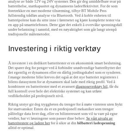
analyse av både 12V og 24V systemer. Den gir deg umiddelbare svar på
batterihelse, startkapasitet og dynamoens ladeeffektivitet. For de som
foretrekker en mer moderne tilnærming, tilbyr BT Mobile Pros
fullstendig trådløs analyse via Bluetooth. Ved å koble enheten til
batteripolene kan du sitte inne i førersetet og kjøre komplette tester via
en app på smarttelefonen. Dette gjør det enkelt å overvåke spenningsfall
under belastning i sanntid, med en nøyaktighet som går langt utenpå
tradisjonelle målemetoder.
Investering i riktig verktøy
Å investere i en dedikert batteritester er en økonomisk smart beslutning.
Det sparer deg for penger ved å forhindre unødvendige batteribytter der
det egentlig er dynamoen eller en dårlig jordingskabel som er synderen.
I mange moderne biler kreves det også at det nye batteriet registreres i
bilens datasystem for at dynamoen skal lade med riktig profil. Ved å
kombinere en batteritester med et avansert
diagnoseverktøy bil
, får du
full kontroll over hele det elektriske systemet og kan utføre
vedlikeholdet på profesjonelt nivå.
Riktig utstyr gir deg tryggheten du trenger for å møte vinteren uten frykt
for startvansker. Enten du er en profesjonell mekaniker som trenger
pålitelige data hver dag, eller en bilinteressert som vil ta vare på egne
verdier, har vi løsningene som passer dine behov.
Se vårt utvalg av
batteritestere og ladere her
for å sikre at din
bilbatteri ladespenning
alltid er optimal.