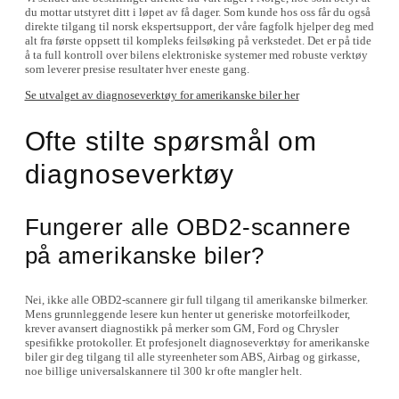
du mottar utstyret ditt i løpet av få dager. Som kunde hos oss får du også
direkte tilgang til norsk ekspertsupport, der våre fagfolk hjelper deg med
alt fra første oppsett til kompleks feilsøking på verkstedet. Det er på tide
å ta full kontroll over bilens elektroniske systemer med robuste verktøy
som leverer presise resultater hver eneste gang.
Se utvalget av diagnoseverktøy for amerikanske biler her
Ofte stilte spørsmål om
diagnoseverktøy
Fungerer alle OBD2-scannere
på amerikanske biler?
Nei, ikke alle OBD2-scannere gir full tilgang til amerikanske bilmerker.
Mens grunnleggende lesere kun henter ut generiske motorfeilkoder,
krever avansert diagnostikk på merker som GM, Ford og Chrysler
spesifikke protokoller. Et profesjonelt diagnoseverktøy for amerikanske
biler gir deg tilgang til alle styreenheter som ABS, Airbag og girkasse,
noe billige universalskannere til 300 kr ofte mangler helt.