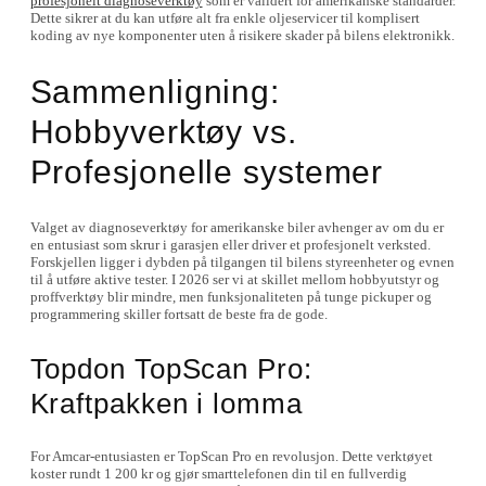
profesjonelt diagnoseverktøy
som er validert for amerikanske standarder.
Dette sikrer at du kan utføre alt fra enkle oljeservicer til komplisert
koding av nye komponenter uten å risikere skader på bilens elektronikk.
Sammenligning:
Hobbyverktøy vs.
Profesjonelle systemer
Valget av diagnoseverktøy for amerikanske biler avhenger av om du er
en entusiast som skrur i garasjen eller driver et profesjonelt verksted.
Forskjellen ligger i dybden på tilgangen til bilens styreenheter og evnen
til å utføre aktive tester. I 2026 ser vi at skillet mellom hobbyutstyr og
proffverktøy blir mindre, men funksjonaliteten på tunge pickuper og
programmering skiller fortsatt de beste fra de gode.
Topdon TopScan Pro:
Kraftpakken i lomma
For Amcar-entusiasten er TopScan Pro en revolusjon. Dette verktøyet
koster rundt 1 200 kr og gjør smarttelefonen din til en fullverdig