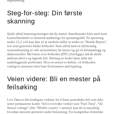
regenerering.
Steg-for-steg: Din første
skanning
Sjekk alltid batterispenningen før du starter. Amerikanske biler med store
kontrollmoduler er ekstremt ømfintlige for spenningsfall. En spenning
under 12,2 volt kan føre til at moduler faller ut under en "Health Report",
noe som genererer falske feilkoder. Start alltid med en fullstendig
systemskanning av alle styreenheter, fra motor og gir til klimaanlegg og
dørkontroller. Når listen over feilkoder (DTC) foreligger, må du skille
mellom aktive og lagrede feil. Sletting av koder løser aldri det
underliggende problemet. Hvis en sensor er defekt, vil feilkoden
vanligvis returnere etter bare få kilometer med kjøring.
Veien videre: Bli en mester på
feilsøking
Live Data er ditt kraftigste verktøy for å finne periodiske feil som ikke
setter permanente koder. Ved å overvåke verdier som "Fuel Trim", "O2
Sensor voltage" eller "Misfire counts" i sanntid, kan du se nøyaktig
hvordan motoren presterer under belastning. For komplekse elektriske