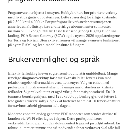
Programvaren er hjertet i utstyret. Hobbybrukere bør prioritere verktøy
med livstids gratis oppdateringer. Dette sparer deg for årlige kostnader
på 2 500 kr til 4 000 kr. For profesjonelle verksteder er situasjonen
annerledes. Proffutstyr krever ofte årlige abonnementer som koster
mellom 5 000 kr og 9 500 kr. Disse lisensene gir deg tilgang til online
koding, FCA Secure Gateway (SGW) og de nyeste 2026-oppdateringene
for Tesla og Rivian. Uten aktive lisenser vil mange avanserte funksjoner
på nyere RAM- og Jeep-modeller slutte å fungere.
Brukervennlighet og språk
Effektiv feilsøking krever et grensesnitt du forstår umiddelbart. Mange
rimelige
diagnoseverktøy for amerikanske biler
leveres kun med
teknisk engelsk eller maskinoversatte menyer. Velg en enhet med
profesjonell norsk oversettelse for å unngå misforståelser av kritiske
feilkoder. Skjermkvaliteten er også viktig for presisjonsarbeid. En 10-
tommers berøringsskjerm med 1280x800 oppløsning gjør det lettere å
lese grafer i direkte sollys. Sjekk at batteriet har minst 10 timers driftstid
for uavbrutt arbeid gjennom hele dagen.
Moderne enheter lar deg generere PDF-rapporter som sendes direkte til
kunden via Wi-Fi eller lagres i skyen. Dette profesjonaliserer
verksteddriften og gir kunden dokumentert trygghet på utført arbeid. En
robust, gummiert ramme er også nødvendig for at verktøyet skal tåle fall