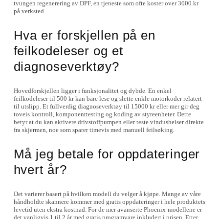
tvungen regenerering av DPF, en tjeneste som ofte koster over 3000 kr
på verksted.
Hva er forskjellen på en
feilkodeleser og et
diagnoseverktøy?
Hovedforskjellen ligger i funksjonalitet og dybde. En enkel
feilkodeleser til 500 kr kan bare lese og slette enkle motorkoder relatert
til utslipp. Et fullverdig diagnoseverktøy til 15000 kr eller mer gir deg
toveis kontroll, komponenttesting og koding av styreenheter. Dette
betyr at du kan aktivere drivstoffpumpen eller teste vindusheiser direkte
fra skjermen, noe som sparer timevis med manuell feilsøking.
Må jeg betale for oppdateringer
hvert år?
Det varierer basert på hvilken modell du velger å kjøpe. Mange av våre
håndholdte skannere kommer med gratis oppdateringer i hele produktets
levetid uten ekstra kostnad. For de mer avanserte Phoenix-modellene er
det vanligvis 1 til 2 år med gratis programvare inkludert i prisen. Etter