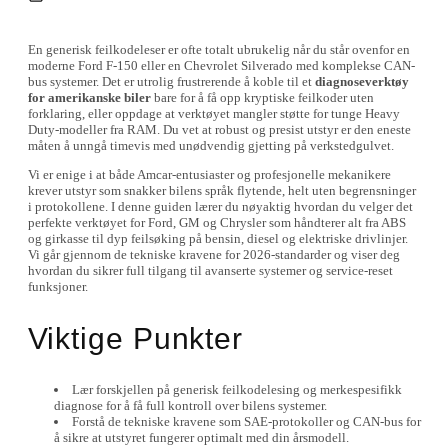
En generisk feilkodeleser er ofte totalt ubrukelig når du står ovenfor en
moderne Ford F-150 eller en Chevrolet Silverado med komplekse CAN-
bus systemer. Det er utrolig frustrerende å koble til et
diagnoseverktøy
for amerikanske biler
bare for å få opp kryptiske feilkoder uten
forklaring, eller oppdage at verktøyet mangler støtte for tunge Heavy
Duty-modeller fra RAM. Du vet at robust og presist utstyr er den eneste
måten å unngå timevis med unødvendig gjetting på verkstedgulvet.
Vi er enige i at både Amcar-entusiaster og profesjonelle mekanikere
krever utstyr som snakker bilens språk flytende, helt uten begrensninger
i protokollene. I denne guiden lærer du nøyaktig hvordan du velger det
perfekte verktøyet for Ford, GM og Chrysler som håndterer alt fra ABS
og girkasse til dyp feilsøking på bensin, diesel og elektriske drivlinjer.
Vi går gjennom de tekniske kravene for 2026-standarder og viser deg
hvordan du sikrer full tilgang til avanserte systemer og service-reset
funksjoner.
Viktige Punkter
Lær forskjellen på generisk feilkodelesing og merkespesifikk
diagnose for å få full kontroll over bilens systemer.
Forstå de tekniske kravene som SAE-protokoller og CAN-bus for
å sikre at utstyret fungerer optimalt med din årsmodell.