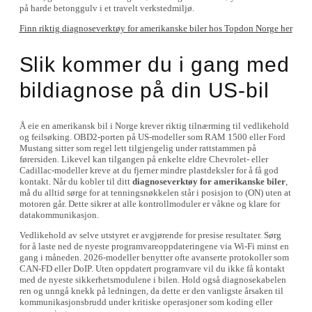
på harde betonggulv i et travelt verkstedmiljø.
Finn riktig diagnoseverktøy for amerikanske biler hos Topdon Norge her
Slik kommer du i gang med
bildiagnose på din US-bil
Å eie en amerikansk bil i Norge krever riktig tilnærming til vedlikehold
og feilsøking. OBD2-porten på US-modeller som RAM 1500 eller Ford
Mustang sitter som regel lett tilgjengelig under rattstammen på
førersiden. Likevel kan tilgangen på enkelte eldre Chevrolet- eller
Cadillac-modeller kreve at du fjerner mindre plastdeksler for å få god
kontakt. Når du kobler til ditt
diagnoseverktøy for amerikanske biler
,
må du alltid sørge for at tenningsnøkkelen står i posisjon to (ON) uten at
motoren går. Dette sikrer at alle kontrollmoduler er våkne og klare for
datakommunikasjon.
Vedlikehold av selve utstyret er avgjørende for presise resultater. Sørg
for å laste ned de nyeste programvareoppdateringene via Wi-Fi minst en
gang i måneden. 2026-modeller benytter ofte avanserte protokoller som
CAN-FD eller DoIP. Uten oppdatert programvare vil du ikke få kontakt
med de nyeste sikkerhetsmodulene i bilen. Hold også diagnosekabelen
ren og unngå knekk på ledningen, da dette er den vanligste årsaken til
kommunikasjonsbrudd under kritiske operasjoner som koding eller