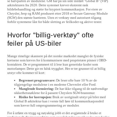
se halvparten av modulene. GM har på sin side innført "Global B" (VIP)
arkitekturen fra 2020. Dette systemet krever ekstremt rask
bildebehandling og støtte for kryptert kommunikasjon. For eiere av
Chrysler, Jeep og RAM produsert etter 2018 er Secure Gateway Module
(SGW) den største barrieren. Uten et verktøy med autorisert tilgang
forblir systemene låst for både sletting av feilkoder og aktive tester.
Hvorfor "billig-verktøy" ofte
feiler på US-biler
Mange rimelige skannere på det norske markedet mangler de fysiske
kretsene som kreves for å kommunisere med proprietære pinner i OBD-
kontakten. De er programmert til å lese kun generiske koder som
motorlamper. Dette gir en falsk trygghet. Her er tre grunner til at billig
utstyr ofte kommer til kort:
Begrenset programvare:
De leser ofte bare 10 % av de
tilgjengelige modulene i en moderne Chevrolet eller Ford.
Manglende lisensiering:
De har ikke tilgang til de nødvendige
sikkerhetsnøklene for å passere Chryslers SGW-brannmur.
Risiko for korrupsjon:
Bruk av uoriginalt utstyr på biler med
Global B arkitektur kan i verste fall føre til kommunikasjonsfeil
som krever full omprogrammering av moduler.
For å utføre en trygg og nøyaktig jobb er det avgjørende å bruke et