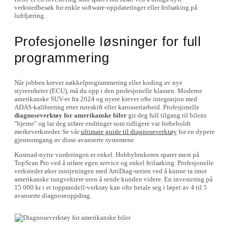
verkstedbesøk for enkle software-oppdateringer eller feilsøking på
luftfjæring.
Profesjonelle løsninger for full
programmering
Når jobben krever nøkkelprogrammering eller koding av nye
styreenheter (ECU), må du opp i den profesjonelle klassen. Moderne
amerikanske SUV-er fra 2024 og nyere krever ofte integrasjon med
ADAS-kalibrering etter ruteskift eller karosseriarbeid. Profesjonelle
diagnoseverktøy for amerikanske biler
gir deg full tilgang til bilens
"hjerne" og lar deg utføre endringer som tidligere var forbeholdt
merkeverksteder. Se vår
ultimate guide til diagnoseverktøy
for en dypere
gjennomgang av disse avanserte systemene.
Kostnad-nytte vurderingen er enkel. Hobbybrukeren sparer mest på
TopScan Pro ved å utføre egen service og enkel feilsøking. Profesjonelle
verksteder øker inntjeningen med ArtiDiag-serien ved å kunne ta imot
amerikanske tungvektere uten å sende kunden videre. En investering på
15 000 kr i et toppmodell-verktøy kan ofte betale seg i løpet av 4 til 5
avanserte diagnoseoppdrag.