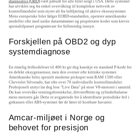
diagnostics (OBD)
vært påbudt for alle biler solgt i USA. Dette systemet
har utviklet seg fra enkel overvåking til komplekse nettverk av
kontrollmoduler som styrer alt fra luftfjæring til aktive eksossystemer.
Mens europeiske biler følger EOBD-standarden, opererer amerikanske
modeller ofte med unike datastrømmer og proprietære koder som krever
spesialtilpasset programvare for fullstendig innsyn.
Forskjellen på OBD2 og dyp
systemdiagnose
En rimelig feilkodeleser til 400 kr gir deg kanskje en standard P-kode for
en defekt oksygensensor, men den overser ofte kritiske systemer.
Amerikanske biler, spesielt moderne pickuper som RAM 1500 eller
Chevrolet Silverado, har ofte over 70 individuelle kontrollmoduler.
Profesjonelt utstyr lar deg lese "Live Data" på store V8-motorer i sanntid.
Du kan overvåke tenningsforsinkelse, drivstofftrim og sylinderbalanse
mens motoren går. Dette er avgjørende for å identifisere periodiske feil i
girkassen eller ABS-systemet før de fører til kostbare havarier.
Amcar-miljøet i Norge og
behovet for presisjon