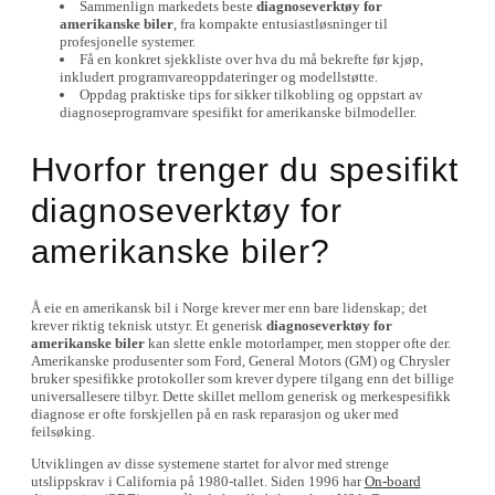
Sammenlign markedets beste
diagnoseverktøy for
amerikanske biler
, fra kompakte entusiastløsninger til
profesjonelle systemer.
Få en konkret sjekkliste over hva du må bekrefte før kjøp,
inkludert programvareoppdateringer og modellstøtte.
Oppdag praktiske tips for sikker tilkobling og oppstart av
diagnoseprogramvare spesifikt for amerikanske bilmodeller.
Hvorfor trenger du spesifikt
diagnoseverktøy for
amerikanske biler?
Å eie en amerikansk bil i Norge krever mer enn bare lidenskap; det
krever riktig teknisk utstyr. Et generisk
diagnoseverktøy for
amerikanske biler
kan slette enkle motorlamper, men stopper ofte der.
Amerikanske produsenter som Ford, General Motors (GM) og Chrysler
bruker spesifikke protokoller som krever dypere tilgang enn det billige
universallesere tilbyr. Dette skillet mellom generisk og merkespesifikk
diagnose er ofte forskjellen på en rask reparasjon og uker med
feilsøking.
Utviklingen av disse systemene startet for alvor med strenge
utslippskrav i California på 1980-tallet. Siden 1996 har
On-board