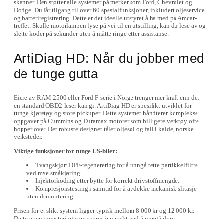
skanner. Den støtter alle systemer på merker som Ford, Chevrolet og
Dodge. Du får tilgang til over 60 spesialfunksjoner, inkludert oljeservice
og batteriregistrering. Dette er det ideelle utstyret å ha med på Amcar-
treffet. Skulle motorlampen lyse på vei til en utstilling, kan du lese av og
slette koder på sekunder uten å måtte ringe etter assistanse.
ArtiDiag HD: Når du jobber med
de tunge gutta
Eiere av RAM 2500 eller Ford F-serie i Norge trenger mer kraft enn det
en standard OBD2-leser kan gi. ArtiDiag HD er spesifikt utviklet for
tunge kjøretøy og store pickuper. Dette systemet håndterer komplekse
oppgaver på Cummins og Duramax motorer som billigere verktøy ofte
hopper over. Det robuste designet tåler oljesøl og fall i kalde, norske
verksteder.
Viktige funksjoner for tunge US-biler:
Tvangskjørt DPF-regenerering for å unngå tette partikkelfiltre
ved mye småkjøring.
Injektorkoding etter bytte for korrekt drivstoffmengde.
Kompresjonstesting i sanntid for å avdekke mekanisk slitasje
uten demontering.
Prisen for et slikt system ligger typisk mellom 8 000 kr og 12 000 kr.
Dette er en investering som spares inn raskt ved å unngå dyre