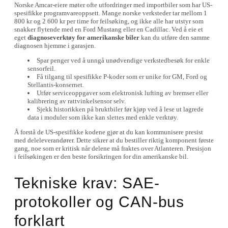
Norske Amcar-eiere møter ofte utfordringer med importbiler som har US-
spesifikke programvareoppsett. Mange norske verksteder tar mellom 1
800 kr og 2 600 kr per time for feilsøking, og ikke alle har utstyr som
snakker flytende med en Ford Mustang eller en Cadillac. Ved å eie et
eget
diagnoseverktøy for amerikanske biler
kan du utføre den samme
diagnosen hjemme i garasjen.
Spar penger ved å unngå unødvendige verkstedbesøk for enkle
sensorfeil.
Få tilgang til spesifikke P-koder som er unike for GM, Ford og
Stellantis-konsernet.
Utfør serviceoppgaver som elektronisk lufting av bremser eller
kalibrering av rattvinkelsensor selv.
Sjekk historikken på bruktbiler før kjøp ved å lese ut lagrede
data i moduler som ikke kan slettes med enkle verktøy.
Å forstå de US-spesifikke kodene gjør at du kan kommunisere presist
med deleleverandører. Dette sikrer at du bestiller riktig komponent første
gang, noe som er kritisk når delene må fraktes over Atlanteren. Presisjon
i feilsøkingen er den beste forsikringen for din amerikanske bil.
Tekniske krav: SAE-
protokoller og CAN-bus
forklart