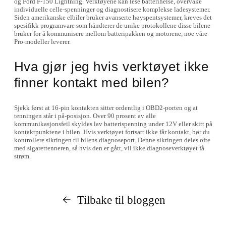
og Ford F-150 Lightning. Verktøyene kan lese batterihelse, overvåke
individuelle celle-spenninger og diagnostisere komplekse ladesystemer.
Siden amerikanske elbiler bruker avanserte høyspentsystemer, kreves det
spesifikk programvare som håndterer de unike protokollene disse bilene
bruker for å kommunisere mellom batteripakken og motorene, noe våre
Pro-modeller leverer.
Hva gjør jeg hvis verktøyet ikke
finner kontakt med bilen?
Sjekk først at 16-pin kontakten sitter ordentlig i OBD2-porten og at
tenningen står i på-posisjon. Over 90 prosent av alle
kommunikasjonsfeil skyldes lav batterispenning under 12V eller skitt på
kontaktpunktene i bilen. Hvis verktøyet fortsatt ikke får kontakt, bør du
kontrollere sikringen til bilens diagnoseport. Denne sikringen deles ofte
med sigarettenneren, så hvis den er gått, vil ikke diagnoseverktøyet få
strøm.
Tilbake til bloggen