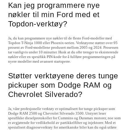
Kan jeg programmere nye
nøkler til min Ford med et
Topdon-verktøy?
Ja, du kan programmere nye nøkler til de fleste Ford-modeller med
Topdon T-Ninja 1000 eller Phoenix-serien. Verktøyene støtter over 95
prosent av Ford-modellene produsert mellom 2005 og 2024. Prosessen
tar vanligvis under 10 minutter. Husk at du ofte trenger to eksisterende
nøkler eller en spesifikk PIN-kode for å fullføre programmeringen på
nyere modeller med avansert startsperre.
Støtter verktøyene deres tunge
pickuper som Dodge RAM og
Chevrolet Silverado?
Ja, våre profesjonelle verktøy er optimalisert for tunge pickuper som
Dodge RAM 2500 og Chevrolet Silverado 3500. Utstyret leser
spesifikke dieselprotokoller for Cummins og Duramax motorer, noe som
er avgjørende for vedlikehold av partikkelfilter og injektorer. Med et
spesialisert diagnoseverktøy for amerikanske biler kan du også utføre