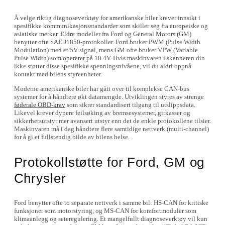
Å velge riktig diagnoseverktøy for amerikanske biler krever innsikt i
spesifikke kommunikasjonsstandarder som skiller seg fra europeiske og
asiatiske merker. Eldre modeller fra Ford og General Motors (GM)
benytter ofte SAE J1850-protokoller. Ford bruker PWM (Pulse Width
Modulation) med et 5V signal, mens GM ofte bruker VPW (Variable
Pulse Width) som opererer på 10.4V. Hvis maskinvaren i skanneren din
ikke støtter disse spesifikke spenningsnivåene, vil du aldri oppnå
kontakt med bilens styreenheter.
Moderne amerikanske biler har gått over til komplekse CAN-bus
systemer for å håndtere økt datamengde. Utviklingen styres av strenge
føderale OBD-krav
som sikrer standardisert tilgang til utslippsdata.
Likevel krever dypere feilsøking av bremsesystemer, girkasser og
sikkerhetsutstyr mer avansert utstyr enn det de enkle protokollene tilsier.
Maskinvaren må i dag håndtere flere samtidige nettverk (multi-channel)
for å gi et fullstendig bilde av bilens helse.
Protokollstøtte for Ford, GM og
Chrysler
Ford benytter ofte to separate nettverk i samme bil: HS-CAN for kritiske
funksjoner som motorstyring, og MS-CAN for komfortmoduler som
klimaanlegg og seteregulering. Et mangelfullt diagnoseverktøy vil kun