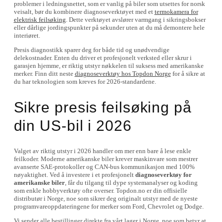
problemer i ledningsnettet, som er vanlig på biler som utsettes for norsk
veisalt, bør du kombinere diagnoseverktøyet med et
termokamera for
elektrisk feilsøking
. Dette verktøyet avslører varmgang i sikringsbokser
eller dårlige jordingspunkter på sekunder uten at du må demontere hele
interiøret.
Presis diagnostikk sparer deg for både tid og unødvendige
delekostnader. Enten du driver et profesjonelt verksted eller skrur i
garasjen hjemme, er riktig utstyr nøkkelen til suksess med amerikanske
merker. Finn ditt neste
diagnoseverktøy hos Topdon Norge
for å sikre at
du har teknologien som kreves for 2026-standardene.
Sikre presis feilsøking på
din US-bil i 2026
Valget av riktig utstyr i 2026 handler om mer enn bare å lese enkle
feilkoder. Moderne amerikanske biler krever maskinvare som mestrer
avanserte SAE-protokoller og CAN-bus kommunikasjon med 100%
nøyaktighet. Ved å investere i et profesjonelt
diagnoseverktøy for
amerikanske biler
, får du tilgang til dype systemanalyser og koding
som enkle hobbyverktøy ofte overser. Topdon.no er din offisielle
distributør i Norge, noe som sikrer deg originalt utstyr med de nyeste
programvareoppdateringene for merker som Ford, Chevrolet og Dodge.
Vi sender alle bestillinger direkte fra vårt lager i Norge, noe som betyr at