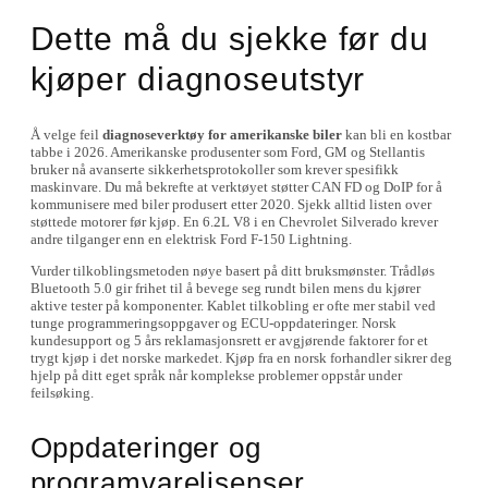
Dette må du sjekke før du
kjøper diagnoseutstyr
Å velge feil
diagnoseverktøy for amerikanske biler
kan bli en kostbar
tabbe i 2026. Amerikanske produsenter som Ford, GM og Stellantis
bruker nå avanserte sikkerhetsprotokoller som krever spesifikk
maskinvare. Du må bekrefte at verktøyet støtter CAN FD og DoIP for å
kommunisere med biler produsert etter 2020. Sjekk alltid listen over
støttede motorer før kjøp. En 6.2L V8 i en Chevrolet Silverado krever
andre tilganger enn en elektrisk Ford F-150 Lightning.
Vurder tilkoblingsmetoden nøye basert på ditt bruksmønster. Trådløs
Bluetooth 5.0 gir frihet til å bevege seg rundt bilen mens du kjører
aktive tester på komponenter. Kablet tilkobling er ofte mer stabil ved
tunge programmeringsoppgaver og ECU-oppdateringer. Norsk
kundesupport og 5 års reklamasjonsrett er avgjørende faktorer for et
trygt kjøp i det norske markedet. Kjøp fra en norsk forhandler sikrer deg
hjelp på ditt eget språk når komplekse problemer oppstår under
feilsøking.
Oppdateringer og
programvarelisenser