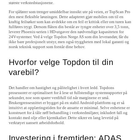
største verkstedstasjonene.
For sjåfører som trenger umiddelbar innsikt ute på veien, er TopScan Pro
den mest fleksible løsningen. Dette adapteret gjør mobilen om til en
kraftig feilsøker som kan avdekke om en feil er kritisk eller om turen kan
fullføres trygt. Dersom flåten din består av tyngre enheter over 3,5 tonn,
leverer Phoenix-serien i HD-utgaver den nødvendige kapasiteten for
24V-systemer. Ved å velge Topdon Norge AS som din leverandør, får du
ikke bare profesjonelt utstyr, men også tryggheten med lokal garanti og
norsk teknisk support som forstår dine behov.
Hvorfor velge Topdon til din
varebil?
Det handler om hastighet og pålitelighet i hvert ledd. Topdons
prosessorer er optimalisert for å lese ut fullstendige systemrapporter på
sekunder, noe som sparer verdifull tid når marginene er små.
Brukergrensesnittet er bygget på en stabil Android-plattform og er så
intuitivt at opplæringstiden for de ansatte er minimal. Selve enhetene er
konstruert for å tåle røff behandling i verkstedmiljøer, inkludert fall og
kontakt med olje eller kjemikalier. Dette sikrer en lang levetid på
verktøyet uansett arbeidsforhold.
Investering i fremtiden: ADAS