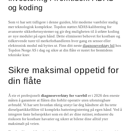
og koding
Som vi har sett tidligere i denne guiden, blir moderne varebiler stadig
mer teknologisk komplekse. Topdon støtter ADAS-kalibrering for
avanserte sikkerhetssystemer og gir deg muligheten til å utføre koding
av nye moduler på egen hånd. Dette eliminerer behovet for kostbare og
tidkrevende turer til merkeforhandleren hver gang en sensor eller
elektronisk modul må byttes ut. Finn ditt neste
diagnoseverktøy bil
hos
Topdon Norge AS i dag og sikre at din flåte er rustet for fremtidens
tekniske krav.
Sikre maksimal oppetid for
din flåte
Å eie et profesjonelt
diagnoseverktøy for varebil
er i 2026 den eneste
måten å garantere at flåten din forblir operativ uten uforutsigbare
avbrudd. Vi har sett hvordan riktig utstyr lar deg håndtere alt fra tette
dieselpartikkelfiltre til kompleks batteriregistrering på egen hånd. Ved å
integrere faste helsesjekker som en del av dine rutiner, reduserer du
risikoen for kostbare havarier og sikrer at bilene dine alltid yter
maksimalt på veien.