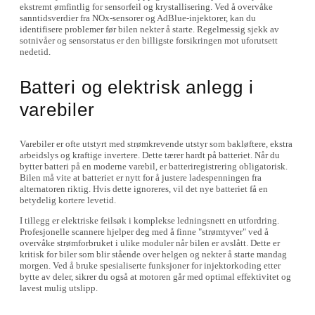
ekstremt ømfintlig for sensorfeil og krystallisering. Ved å overvåke
sanntidsverdier fra NOx-sensorer og AdBlue-injektorer, kan du
identifisere problemer før bilen nekter å starte. Regelmessig sjekk av
sotnivåer og sensorstatus er den billigste forsikringen mot uforutsett
nedetid.
Batteri og elektrisk anlegg i
varebiler
Varebiler er ofte utstyrt med strømkrevende utstyr som bakløftere, ekstra
arbeidslys og kraftige invertere. Dette tærer hardt på batteriet. Når du
bytter batteri på en moderne varebil, er batteriregistrering obligatorisk.
Bilen må vite at batteriet er nytt for å justere ladespenningen fra
alternatoren riktig. Hvis dette ignoreres, vil det nye batteriet få en
betydelig kortere levetid.
I tillegg er elektriske feilsøk i komplekse ledningsnett en utfordring.
Profesjonelle scannere hjelper deg med å finne "strømtyver" ved å
overvåke strømforbruket i ulike moduler når bilen er avslått. Dette er
kritisk for biler som blir stående over helgen og nekter å starte mandag
morgen. Ved å bruke spesialiserte funksjoner for injektorkoding etter
bytte av deler, sikrer du også at motoren går med optimal effektivitet og
lavest mulig utslipp.