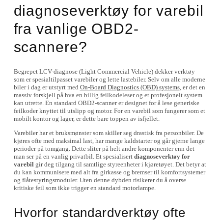
diagnoseverktøy for varebil
fra vanlige OBD2-
scannere?
Begrepet LCV-diagnose (Light Commercial Vehicle) dekker verktøy
som er spesialtilpasset varebiler og lette lastebiler. Selv om alle moderne
biler i dag er utstyrt med
On-Board Diagnostics (OBD) systems
, er det en
massiv forskjell på hva en billig feilkodeleser og et profesjonelt system
kan utrette. En standard OBD2-scanner er designet for å lese generiske
feilkoder knyttet til utslipp og motor. For en varebil som fungerer som et
mobilt kontor og lager, er dette bare toppen av isfjellet.
Varebiler har et bruksmønster som skiller seg drastisk fra personbiler. De
kjøres ofte med maksimal last, har mange kaldstarter og går gjerne lange
perioder på tomgang. Dette sliter på helt andre komponenter enn det
man ser på en vanlig privatbil. Et spesialisert
diagnoseverktøy for
varebil
gir deg tilgang til samtlige styreenheter i kjøretøyet. Det betyr at
du kan kommunisere med alt fra girkasse og bremser til komfortsystemer
og flåtestyringsmoduler. Uten denne dybden risikerer du å overse
kritiske feil som ikke trigger en standard motorlampe.
Hvorfor standardverktøy ofte