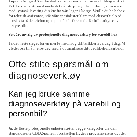
Topdon Norge AS
er din dedikerte partner for alt innen bildiagnostikk.
Vi tilbyr verktøy med markedets råeste pris/ytelse-forhold, kombinert
med lynrask levering direkte fra vårt lager i Norge. Skulle du ha behov
for teknisk assistanse, står våre spesialister klare med eksperthjelp på
norsk via både telefon og e-post for å sikre at du får fullt utbytte av
utstyret ditt.
Se vårt utvalg av profesjonelle diagnoseverktøy for varebil her
Ta det neste steget for en mer lønnsom og driftssikker hverdag i dag. Vi
gleder oss til å hjelpe deg med å optimalisere ditt vedlikeholdsarbeid.
Ofte stilte spørsmål om
diagnoseverktøy
Kan jeg bruke samme
diagnoseverktøy på varebil og
personbil?
Ja, de fleste profesjonelle enheter støtter begge kategorier via den
standardiserte OBD2-porten. Forskjellen ligger i programvarens dybde,