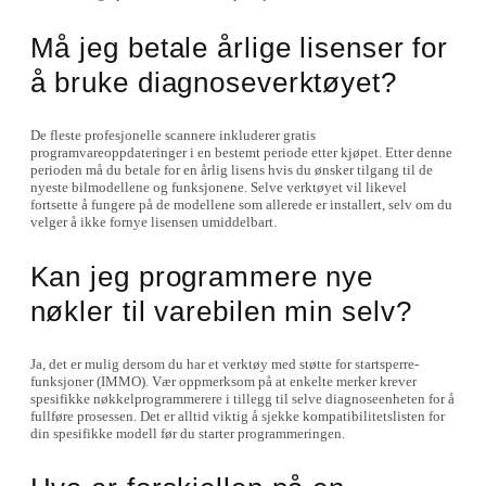
Må jeg betale årlige lisenser for
å bruke diagnoseverktøyet?
De fleste profesjonelle scannere inkluderer gratis
programvareoppdateringer i en bestemt periode etter kjøpet. Etter denne
perioden må du betale for en årlig lisens hvis du ønsker tilgang til de
nyeste bilmodellene og funksjonene. Selve verktøyet vil likevel
fortsette å fungere på de modellene som allerede er installert, selv om du
velger å ikke fornye lisensen umiddelbart.
Kan jeg programmere nye
nøkler til varebilen min selv?
Ja, det er mulig dersom du har et verktøy med støtte for startsperre-
funksjoner (IMMO). Vær oppmerksom på at enkelte merker krever
spesifikke nøkkelprogrammerere i tillegg til selve diagnoseenheten for å
fullføre prosessen. Det er alltid viktig å sjekke kompatibilitetslisten for
din spesifikke modell før du starter programmeringen.