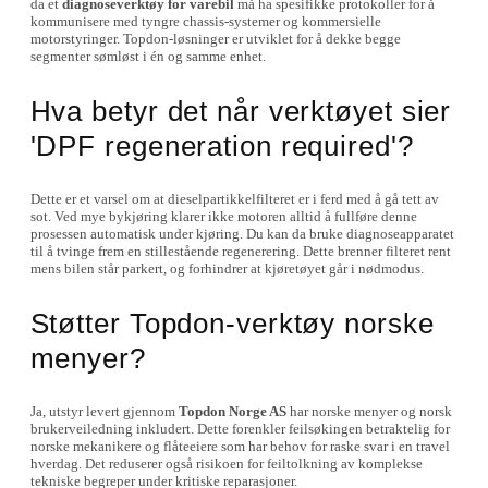
da et
diagnoseverktøy for varebil
må ha spesifikke protokoller for å
kommunisere med tyngre chassis-systemer og kommersielle
motorstyringer. Topdon-løsninger er utviklet for å dekke begge
segmenter sømløst i én og samme enhet.
Hva betyr det når verktøyet sier
'DPF regeneration required'?
Dette er et varsel om at dieselpartikkelfilteret er i ferd med å gå tett av
sot. Ved mye bykjøring klarer ikke motoren alltid å fullføre denne
prosessen automatisk under kjøring. Du kan da bruke diagnoseapparatet
til å tvinge frem en stillestående regenerering. Dette brenner filteret rent
mens bilen står parkert, og forhindrer at kjøretøyet går i nødmodus.
Støtter Topdon-verktøy norske
menyer?
Ja, utstyr levert gjennom
Topdon Norge AS
har norske menyer og norsk
brukerveiledning inkludert. Dette forenkler feilsøkingen betraktelig for
norske mekanikere og flåteeiere som har behov for raske svar i en travel
hverdag. Det reduserer også risikoen for feiltolkning av komplekse
tekniske begreper under kritiske reparasjoner.