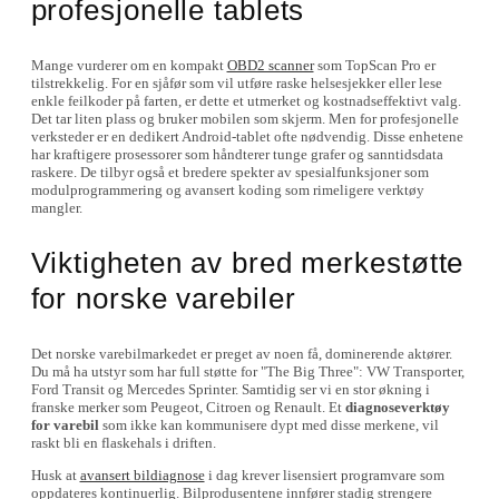
profesjonelle tablets
Mange vurderer om en kompakt
OBD2 scanner
som TopScan Pro er
tilstrekkelig. For en sjåfør som vil utføre raske helsesjekker eller lese
enkle feilkoder på farten, er dette et utmerket og kostnadseffektivt valg.
Det tar liten plass og bruker mobilen som skjerm. Men for profesjonelle
verksteder er en dedikert Android-tablet ofte nødvendig. Disse enhetene
har kraftigere prosessorer som håndterer tunge grafer og sanntidsdata
raskere. De tilbyr også et bredere spekter av spesialfunksjoner som
modulprogrammering og avansert koding som rimeligere verktøy
mangler.
Viktigheten av bred merkestøtte
for norske varebiler
Det norske varebilmarkedet er preget av noen få, dominerende aktører.
Du må ha utstyr som har full støtte for "The Big Three": VW Transporter,
Ford Transit og Mercedes Sprinter. Samtidig ser vi en stor økning i
franske merker som Peugeot, Citroen og Renault. Et
diagnoseverktøy
for varebil
som ikke kan kommunisere dypt med disse merkene, vil
raskt bli en flaskehals i driften.
Husk at
avansert bildiagnose
i dag krever lisensiert programvare som
oppdateres kontinuerlig. Bilprodusentene innfører stadig strengere