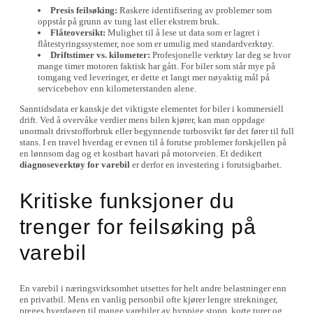
Presis feilsøking:
Raskere identifisering av problemer som
oppstår på grunn av tung last eller ekstrem bruk.
Flåteoversikt:
Mulighet til å lese ut data som er lagret i
flåtestyringssystemer, noe som er umulig med standardverktøy.
Driftstimer vs. kilometer:
Profesjonelle verktøy lar deg se hvor
mange timer motoren faktisk har gått. For biler som står mye på
tomgang ved leveringer, er dette et langt mer nøyaktig mål på
servicebehov enn kilometerstanden alene.
Sanntidsdata er kanskje det viktigste elementet for biler i kommersiell
drift. Ved å overvåke verdier mens bilen kjører, kan man oppdage
unormalt drivstofforbruk eller begynnende turbosvikt før det fører til full
stans. I en travel hverdag er evnen til å forutse problemer forskjellen på
en lønnsom dag og et kostbart havari på motorveien. Et dedikert
diagnoseverktøy for varebil
er derfor en investering i forutsigbarhet.
Kritiske funksjoner du
trenger for feilsøking på
varebil
En varebil i næringsvirksomhet utsettes for helt andre belastninger enn
en privatbil. Mens en vanlig personbil ofte kjører lengre strekninger,
preges hverdagen til mange varebiler av hyppige stopp, korte turer og