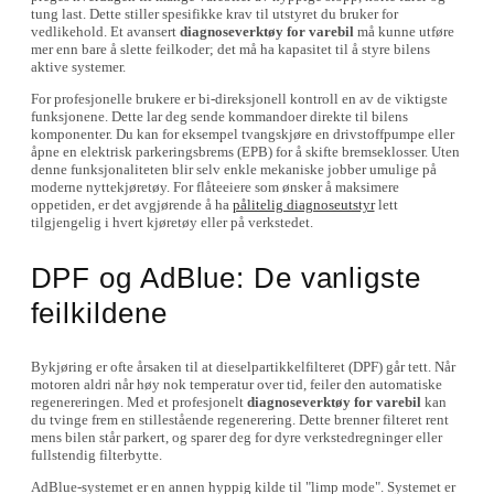
tung last. Dette stiller spesifikke krav til utstyret du bruker for
vedlikehold. Et avansert
diagnoseverktøy for varebil
må kunne utføre
mer enn bare å slette feilkoder; det må ha kapasitet til å styre bilens
aktive systemer.
For profesjonelle brukere er bi-direksjonell kontroll en av de viktigste
funksjonene. Dette lar deg sende kommandoer direkte til bilens
komponenter. Du kan for eksempel tvangskjøre en drivstoffpumpe eller
åpne en elektrisk parkeringsbrems (EPB) for å skifte bremseklosser. Uten
denne funksjonaliteten blir selv enkle mekaniske jobber umulige på
moderne nyttekjøretøy. For flåteeiere som ønsker å maksimere
oppetiden, er det avgjørende å ha
pålitelig diagnoseutstyr
lett
tilgjengelig i hvert kjøretøy eller på verkstedet.
DPF og AdBlue: De vanligste
feilkildene
Bykjøring er ofte årsaken til at dieselpartikkelfilteret (DPF) går tett. Når
motoren aldri når høy nok temperatur over tid, feiler den automatiske
regenereringen. Med et profesjonelt
diagnoseverktøy for varebil
kan
du tvinge frem en stillestående regenerering. Dette brenner filteret rent
mens bilen står parkert, og sparer deg for dyre verkstedregninger eller
fullstendig filterbytte.
AdBlue-systemet er en annen hyppig kilde til "limp mode". Systemet er