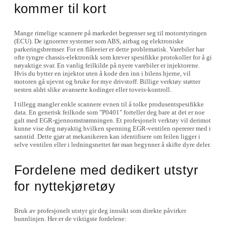
kommer til kort
Mange rimelige scannere på markedet begrenser seg til motorstyringen
(ECU). De ignorerer systemer som ABS, airbag og elektroniske
parkeringsbremser. For en flåteeier er dette problematisk. Varebiler har
ofte tyngre chassis-elektronikk som krever spesifikke protokoller for å gi
nøyaktige svar. En vanlig feilkilde på nyere varebiler er injektorene.
Hvis du bytter en injektor uten å kode den inn i bilens hjerne, vil
motoren gå ujevnt og bruke for mye drivstoff. Billige verktøy støtter
nesten aldri slike avanserte kodinger eller toveis-kontroll.
I tillegg mangler enkle scannere evnen til å tolke produsentspesifikke
data. En generisk feilkode som "P0401" forteller deg bare at det er noe
galt med EGR-gjennomstrømningen. Et profesjonelt verktøy vil derimot
kunne vise deg nøyaktig hvilken spenning EGR-ventilen opererer med i
sanntid. Dette gjør at mekanikeren kan identifisere om feilen ligger i
selve ventilen eller i ledningsnettet før man begynner å skifte dyre deler.
Fordelene med dedikert utstyr
for nyttekjøretøy
Bruk av profesjonelt utstyr gir deg innsikt som direkte påvirker
bunnlinjen. Her er de viktigste fordelene: