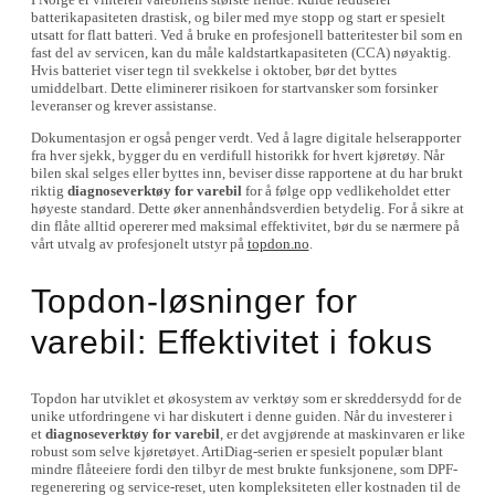
batterikapasiteten drastisk, og biler med mye stopp og start er spesielt
utsatt for flatt batteri. Ved å bruke en profesjonell batteritester bil som en
fast del av servicen, kan du måle kaldstartkapasiteten (CCA) nøyaktig.
Hvis batteriet viser tegn til svekkelse i oktober, bør det byttes
umiddelbart. Dette eliminerer risikoen for startvansker som forsinker
leveranser og krever assistanse.
Dokumentasjon er også penger verdt. Ved å lagre digitale helserapporter
fra hver sjekk, bygger du en verdifull historikk for hvert kjøretøy. Når
bilen skal selges eller byttes inn, beviser disse rapportene at du har brukt
riktig
diagnoseverktøy for varebil
for å følge opp vedlikeholdet etter
høyeste standard. Dette øker annenhåndsverdien betydelig. For å sikre at
din flåte alltid opererer med maksimal effektivitet, bør du se nærmere på
vårt utvalg av profesjonelt utstyr på
topdon.no
.
Topdon-løsninger for
varebil: Effektivitet i fokus
Topdon har utviklet et økosystem av verktøy som er skreddersydd for de
unike utfordringene vi har diskutert i denne guiden. Når du investerer i
et
diagnoseverktøy for varebil
, er det avgjørende at maskinvaren er like
robust som selve kjøretøyet. ArtiDiag-serien er spesielt populær blant
mindre flåteeiere fordi den tilbyr de mest brukte funksjonene, som DPF-
regenerering og service-reset, uten kompleksiteten eller kostnaden til de