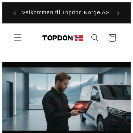
Gå
videre til
Velkommen til Topdon Norge AS
innholdet
Handlekurv