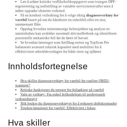
Lær å utføre kritiske vedlikeholdsoppgaver som tvungen DPF-
regenerering og nullstilling av variable serviceintervaller uten å
måtte oppsøke eksternt verksted.
Få en konkret veiledning for å velge riktig
diagnoseverktøy for
varebil
basert på om du håndterer en enkeltbil eller en stor,
sammensatt flåte.
Oppdag hvordan rutinemessige helsesjekker og analyse av
sanntidsdata kan avdekke unormalt drivstofforbruk og identifisere
potensielle mekaniske feil før de fører til havari.
Se hvordan løsninger som ArtiDiag-serien og TopScan Pro
balanserer avansert teknisk kapasitet med mobilitet for å
effektivisere arbeidshverdagen for både eiere og sjåfører.
Innholdsfortegnelse
Hva skiller diagnoseverktøy for varebil fra vanlige OBD2-
scannere?
Kritiske funksjoner du trenger for feilsøking på varebil
Valg av verktøy: Fra enkel feilkodeleser til profesjonelt
verkstedutstyr
Slik bruker du diagnoseverktøyet for å redusere driftskostnader
Topdon-løsninger for varebil: Effektivitet i fokus
Hva skiller