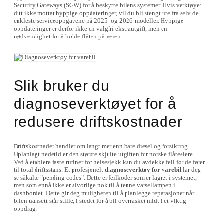
Security Gateways (SGW) for å beskytte bilens systemer. Hvis verktøyet
ditt ikke mottar hyppige oppdateringer, vil du bli stengt ute fra selv de
enkleste serviceoppgavene på 2025- og 2026-modeller. Hyppige
oppdateringer er derfor ikke en valgfri ekstrautgift, men en
nødvendighet for å holde flåten på veien.
Slik bruker du
diagnoseverktøyet for å
redusere driftskostnader
Driftskostnader handler om langt mer enn bare diesel og forsikring.
Uplanlagt nedetid er den største skjulte utgiften for norske flåteeiere.
Ved å etablere faste rutiner for helsesjekk kan du avdekke feil før de fører
til total driftsstans. Et profesjonelt
diagnoseverktøy for varebil
lar deg
se såkalte "pending codes". Dette er feilkoder som er lagret i systemet,
men som ennå ikke er alvorlige nok til å tenne varsellampen i
dashbordet. Dette gir deg muligheten til å planlegge reparasjoner når
bilen uansett står stille, i stedet for å bli overrasket midt i et viktig
oppdrag.