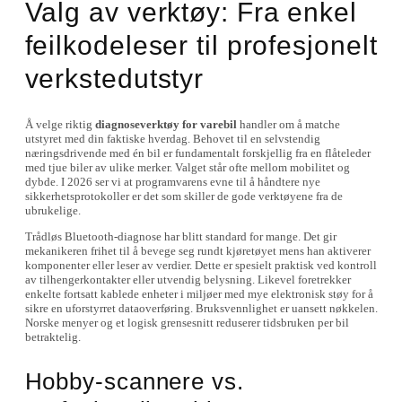
Valg av verktøy: Fra enkel
feilkodeleser til profesjonelt
verkstedutstyr
Å velge riktig
diagnoseverktøy for varebil
handler om å matche
utstyret med din faktiske hverdag. Behovet til en selvstendig
næringsdrivende med én bil er fundamentalt forskjellig fra en flåteleder
med tjue biler av ulike merker. Valget står ofte mellom mobilitet og
dybde. I 2026 ser vi at programvarens evne til å håndtere nye
sikkerhetsprotokoller er det som skiller de gode verktøyene fra de
ubrukelige.
Trådløs Bluetooth-diagnose har blitt standard for mange. Det gir
mekanikeren frihet til å bevege seg rundt kjøretøyet mens han aktiverer
komponenter eller leser av verdier. Dette er spesielt praktisk ved kontroll
av tilhengerkontakter eller utvendig belysning. Likevel foretrekker
enkelte fortsatt kablede enheter i miljøer med mye elektronisk støy for å
sikre en uforstyrret dataoverføring. Bruksvennlighet er uansett nøkkelen.
Norske menyer og et logisk grensesnitt reduserer tidsbruken per bil
betraktelig.
Hobby-scannere vs.