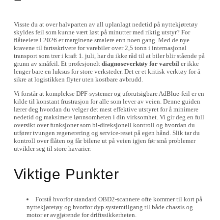
Visste du at over halvparten av all uplanlagt nedetid på nyttekjøretøy
skyldes feil som kunne vært løst på minutter med riktig utstyr? For
flåteeiere i 2026 er marginene smalere enn noen gang. Med de nye
kravene til fartsskrivere for varebiler over 2,5 tonn i internasjonal
transport som trer i kraft 1. juli, har du ikke råd til at biler blir stående på
grunn av småfeil. Et profesjonelt
diagnoseverktøy for varebil
er ikke
lenger bare en luksus for store verksteder. Det er et kritisk verktøy for å
sikre at logistikken flyter uten kostbare avbrudd.
Vi forstår at komplekse DPF-systemer og uforutsigbare AdBlue-feil er en
kilde til konstant frustrasjon for alle som lever av veien. Denne guiden
lærer deg hvordan du velger det mest effektive utstyret for å minimere
nedetid og maksimere lønnsomheten i din virksomhet. Vi gir deg en full
oversikt over funksjoner som bi-direksjonell kontroll og hvordan du
utfører tvungen regenerering og service-reset på egen hånd. Slik tar du
kontroll over flåten og får bilene ut på veien igjen før små problemer
utvikler seg til store havarier.
Viktige Punkter
Forstå hvorfor standard OBD2-scannere ofte kommer til kort på
nyttekjøretøy og hvorfor dyp systemtilgang til både chassis og
motor er avgjørende for driftssikkerheten.