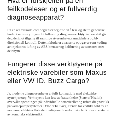
Hva er forskjellen på en
feilkodeleser og et fullverdig
diagnoseapparat?
En enkel feilkodeleser begrenser seg ofte til å lese og slette generiske
koder i motorstyringen. Et fullverdig
diagnoseverktøy for varebil
gir
deg derimot tilgang til samtlige styreenheter, sanntidsdata og bi-
direksjonell kontroll. Dette inkluderer avanserte oppgaver som koding
av injektorer, lufting av ABS-bremser og kalibrering av sensorer etter
delebytte.
Fungerer disse verktøyene på
elektriske varebiler som Maxus
eller VW ID. Buzz Cargo?
Ja, moderne diagnoseenheter er fullt kompatible med elektriske
nyttekjøretøy. Verktøyene kan lese av batterihelse (State of Health),
overvåke spenningen på individuelle battericeller og utføre diagnostikk
på varmepumpesystemer. Dette er helt avgjørende for vedlikehold av en
moderne, elektrisk flåte der tradisjonelle mekaniske feilkilder er erstattet
av kompleks elektronikk.