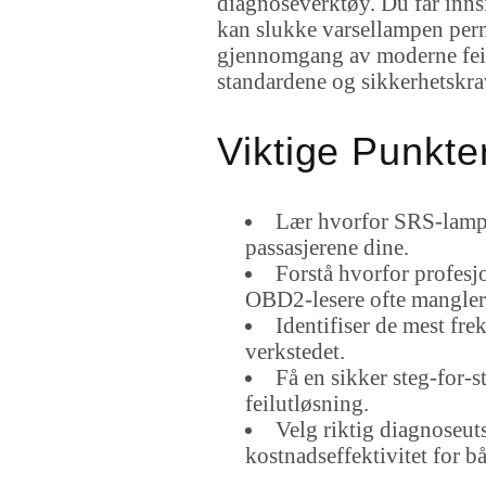
diagnoseverktøy. Du får inns
kan slukke varsellampen perm
gjennomgang av moderne feils
standardene og sikkerhetskra
Viktige Punkte
Lær hvorfor SRS-lampe
passasjerene dine.
Forstå hvorfor profesj
OBD2-lesere ofte mangler
Identifiser de mest fre
verkstedet.
Få en sikker steg-for-
feilutløsning.
Velg riktig diagnoseu
kostnadseffektivitet for b