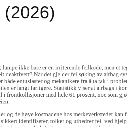
t (2026)
-lampe ikke bare er en irriterende feilkode, men et te
 deaktivert? Når det gjelder feilsøking av airbag syst
 både entusiaster og mekanikere fra å ta tak i problem
len er langt farligere. Statistikk viser at airbags i 
all i frontkollisjoner med hele 61 prosent, noe som g
eien.
koder og de høye kostnadene hos merkeverksteder kan
ikkert identifiserer, tolker og utbedrer feil ved hjelp