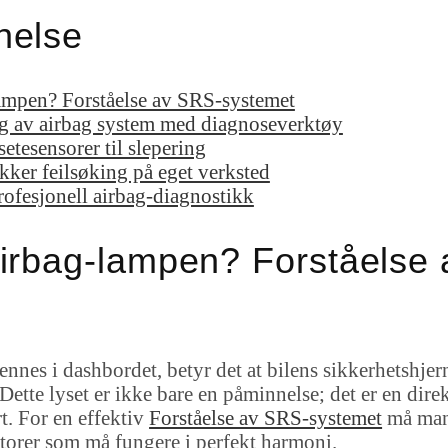
nelse
lampen? Forståelse av SRS-systemet
ng av airbag system med diagnoseverktøy
setesensorer til slepering
kker feilsøking på eget verksted
profesjonell airbag-diagnostikk
airbag-lampen? Forståelse
ennes i dashbordet, betyr det at bilens sikkerhetshjer
Dette lyset er ikke bare en påminnelse; det er en dire
rt. For en effektiv
Forståelse av SRS-systemet
må man 
atorer som må fungere i perfekt harmoni.