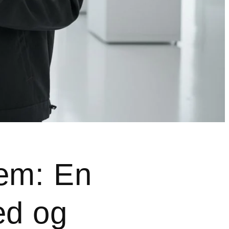
tem: En
ed og