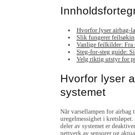
Innholdsforteg
Hvorfor lyser airbag-
Slik fungerer feilsøki
Vanlige feilkilder: Fra 
Steg-for-steg guide: Si
Velg riktig utstyr for 
Hvorfor lyser 
systemet
Når varsellampen for airbag t
uregelmessighet i kretsløpet. 
deler av systemet er deaktive
nettverk av sensorer og aktu