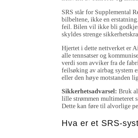
SRS står for Supplemental Res
bilbeltene, ikke en erstatnin
feil. Bilen vil ikke bli godkj
skyldes strenge sikkerhetskra
Hjertet i dette nettverket 
alle tennsatser og kommunise
verdi som avviker fra de fab
feilsøking av airbag system 
eller den høye motstanden lig
Sikkerhetsadvarsel:
Bruk ald
lille strømmen multimeteret s
Dette kan føre til alvorlige p
Hva er et SRS-sys