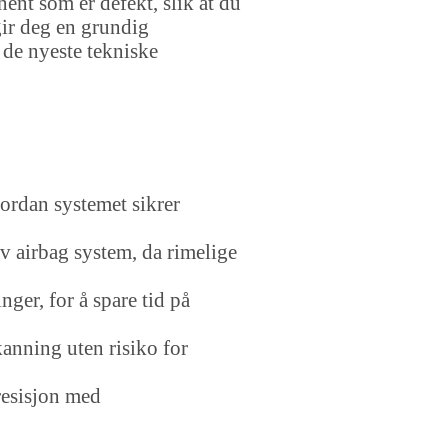
ent som er defekt, slik at du
gir deg en grundig
 de nyeste tekniske
ordan systemet sikrer
av airbag system, da rimelige
nger, for å spare tid på
kanning uten risiko for
resisjon med