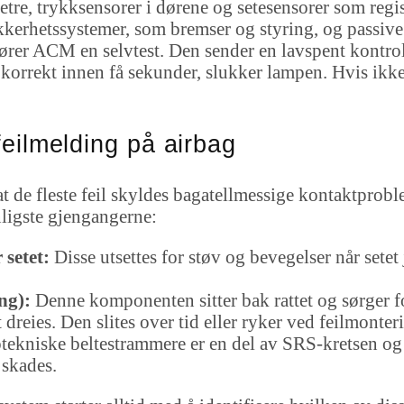
tre, trykksensorer i dørene og setesensorer som regi
sikkerhetssystemer, som bremser og styring, og passi
jører ACM en selvtest. Den sender en lavspent kontro
korrekt innen få sekunder, slukker lampen. Hvis ikke,
 feilmelding på airbag
 at de fleste feil skyldes bagatellmessige kontaktprob
nligste gjengangerne:
setet:
Disse utsettes for støv og bevegelser når setet 
ng):
Denne komponenten sitter bak rattet og sørger for
 dreies. Den slites over tid eller ryker ved feilmonte
ekniske beltestrammere er en del av SRS-kretsen og 
 skades.