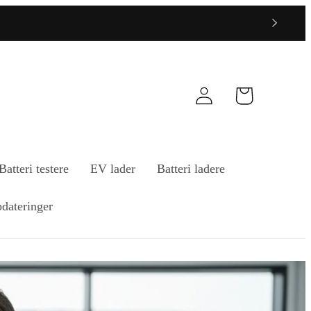
Logg
Handlekurv
inn
Batteri testere
EV lader
Batteri ladere
dateringer