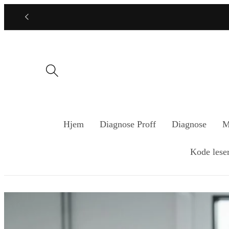
Gå
videre til
innholdet
Hjem
Diagnose Proff
Diagnose
M
Kode lese