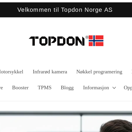
Velkommen til Topdon Norge AS
otorsykkel
Infrarød kamera
Nøkkel programering
re
Booster
TPMS
Blogg
Informasjon
Opp