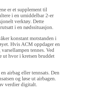
ne er et supplement til
ultere i en umiddelbar 2-er
esjonelt verktøy. Dette
utsatt i en nødssituasjon.
åker konstant motstanden i
etøyet. Hvis ACM oppdager en
g varsellampen tennes. Ved
 ut hvor i kretsen bruddet
 en airbag eller tennsats. Den
nsatsen og løse ut airbagen.
v verdier digitalt.