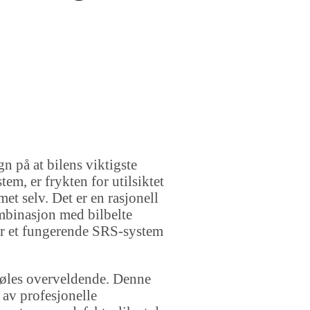
gn på at bilens viktigste
em, er frykten for utilsiktet
et selv. Det er en rasjonell
kombinasjon med bilbelte
jør et fungerende SRS-system
 føles overveldende. Denne
 av profesjonelle