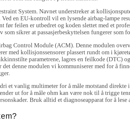
traint System. Navnet understreker at kollisjonspute
g. Ved en EU-kontroll vil en lysende airbag-lampe res
ent før feilen er utbedret og koden slettet med et prof
v som sikrer at passasjerbeskyttelsen fungerer som for
er Airbag Control Module (ACM). Denne modulen overv
rer med kollisjonssensorer plassert rundt om i kjør
rikkinnstilte parametrene, lagres en feilkode (DTC) o
er det denne modulen vi kommuniserer med for å finne
ger.
ri et vanlig multimeter for å måle motstand direkte i
ender ut for å måle ohm kan være nok til å trigge ten
ersonskader. Bruk alltid et diagnoseapparat for å lese a
tem?