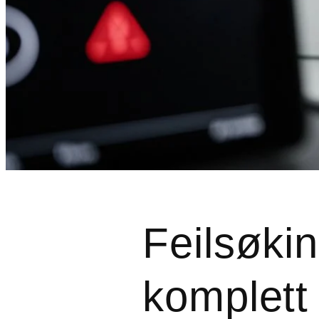
Feilsøki
komplett