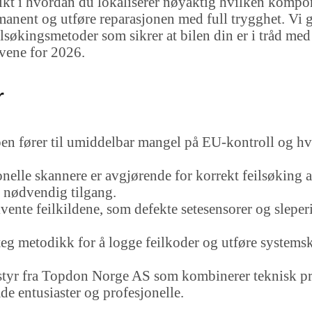
ikt i hvordan du lokaliserer nøyaktig hvilken kompon
anent og utføre reparasjonen med full trygghet. Vi 
økingsmetoder som sikrer at bilen din er i tråd med
vene for 2026.
r
n fører til umiddelbar mangel på EU-kontroll og hv
onelle skannere er avgjørende for korrekt feilsøking 
 nødvendig tilgang.
kvente feilkildene, som defekte setesensorer og sleperi
steg metodikk for å logge feilkoder og utføre systems
tstyr fra Topdon Norge AS som kombinerer teknisk p
åde entusiaster og profesjonelle.