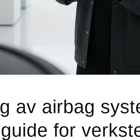
ng av airbag sys
 guide for verkst