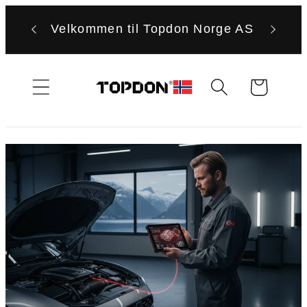
Gå
videre til
Velkommen til Topdon Norge AS
innholdet
Handlekurv