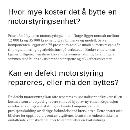
Hvor mye koster det å bytte en
motorstyringsenhet?
Prisen for å bytte en motorstyringsenhet i Norge ligger normalt mellom
12 000 kr og 35 000 kr avhengig av bilmerke og modell. Selve
komponenten utgjør ofte 75 prosent av totalkostnaden, mens resten går
til programmering og arbeidstimer på verkstedet. Brukte enheter kan
kjøpes billigere, men disse krever ofte avansert koding for å fungere
sammen med bilens eksisterende startsperre og sikkerhetssystemer.
Kan en defekt motorstyring
repareres, eller må den byttes?
En defekt motorstyring kan ofte repareres av spesialiserte teknikere til en
kostnad som er betydelig lavere enn ved kjøp av ny enhet. Reparasjon
innebærer vanligvis utskifting av brente komponenter eller
presisjonslodding av dårlige forbindelser på kretskortet. Dette sparer ofte
bileiere for opptil 60 prosent av utgiftene, forutsatt at enheten ikke har
omfattende vannskader eller er totalbrent etter en kortslutning.