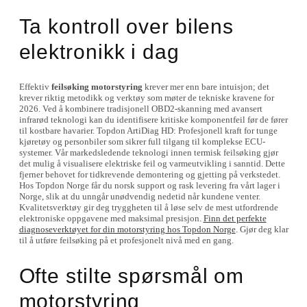
Ta kontroll over bilens
elektronikk i dag
Effektiv
feilsøking motorstyring
krever mer enn bare intuisjon; det
krever riktig metodikk og verktøy som møter de tekniske kravene for
2026. Ved å kombinere tradisjonell OBD2-skanning med avansert
infrarød teknologi kan du identifisere kritiske komponentfeil før de fører
til kostbare havarier. Topdon ArtiDiag HD: Profesjonell kraft for tunge
kjøretøy og personbiler som sikrer full tilgang til komplekse ECU-
systemer. Vår markedsledende teknologi innen termisk feilsøking gjør
det mulig å visualisere elektriske feil og varmeutvikling i sanntid. Dette
fjerner behovet for tidkrevende demontering og gjetting på verkstedet.
Hos Topdon Norge får du norsk support og rask levering fra vårt lager i
Norge, slik at du unngår unødvendig nedetid når kundene venter.
Kvalitetsverktøy gir deg tryggheten til å løse selv de mest utfordrende
elektroniske oppgavene med maksimal presisjon.
Finn det perfekte
diagnoseverktøyet for din motorstyring hos Topdon Norge
. Gjør deg klar
til å utføre feilsøking på et profesjonelt nivå med en gang.
Ofte stilte spørsmål om
motorstyring