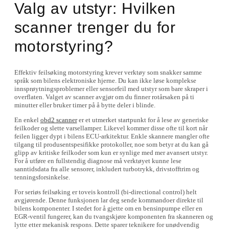
Valg av utstyr: Hvilken
scanner trenger du for
motorstyring?
Effektiv feilsøking motorstyring krever verktøy som snakker samme
språk som bilens elektroniske hjerne. Du kan ikke løse komplekse
innsprøytningsproblemer eller sensorfeil med utstyr som bare skraper i
overflaten. Valget av scanner avgjør om du finner rotårsaken på ti
minutter eller bruker timer på å bytte deler i blinde.
En enkel
obd2 scanner
er et utmerket startpunkt for å lese av generiske
feilkoder og slette varsellamper. Likevel kommer disse ofte til kort når
feilen ligger dypt i bilens ECU-arkitektur. Enkle skannere mangler ofte
tilgang til produsentspesifikke protokoller, noe som betyr at du kan gå
glipp av kritiske feilkoder som kun er synlige med mer avansert utstyr.
For å utføre en fullstendig diagnose må verktøyet kunne lese
sanntidsdata fra alle sensorer, inkludert turbotrykk, drivstofftrim og
tenningsforsinkelse.
For seriøs feilsøking er toveis kontroll (bi-directional control) helt
avgjørende. Denne funksjonen lar deg sende kommandoer direkte til
bilens komponenter. I stedet for å gjette om en bensinpumpe eller en
EGR-ventil fungerer, kan du tvangskjøre komponenten fra skanneren og
lytte etter mekanisk respons. Dette sparer teknikere for unødvendig