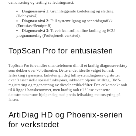
demontering og testing av ledningsnett.
Diagnosenivå 1:
Grunnleggende kodelesing og sletting
(Hobbynivå).
Diagnosenivå 2:
Full systemtilgang og sanntidsgrafikk
(Entusiast/Semiproff).
Diagnosenivå 3:
Toveis kontroll, online koding og ECU-
programmering (Profesjonelt verksted).
TopScan Pro for entusiasten
TopScan Pro forvandler smarttelefonen din til et kraftig diagnoseverktøy
som dekker over 70 bilmerker. Dette er det ideelle valget for rask
feilsøking i garasjen. Enheten gir deg full systemdiagnose og støtter
over 8 essensielle spesialfunksjoner, inkludert oljenullstilling, BMS-
registrering og regenerering av dieselpartikkelfilter. Den er kompakt nok
til å ligge i hanskerommet, men kraftig nok til å lese avanserte
datastrømmer som hjelper deg med presis feilsøking motorstyring på
farten.
ArtiDiag HD og Phoenix-serien
for verkstedet