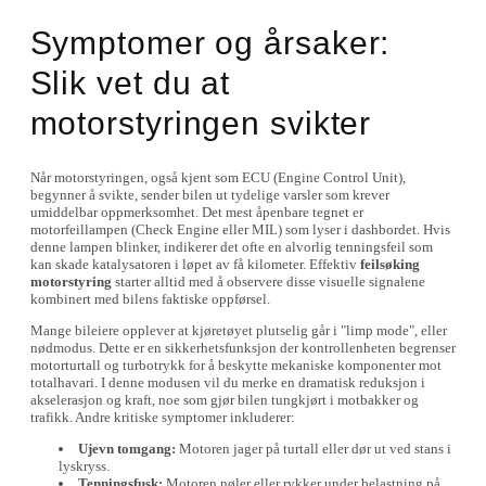
Symptomer og årsaker:
Slik vet du at
motorstyringen svikter
Når motorstyringen, også kjent som ECU (Engine Control Unit),
begynner å svikte, sender bilen ut tydelige varsler som krever
umiddelbar oppmerksomhet. Det mest åpenbare tegnet er
motorfeillampen (Check Engine eller MIL) som lyser i dashbordet. Hvis
denne lampen blinker, indikerer det ofte en alvorlig tenningsfeil som
kan skade katalysatoren i løpet av få kilometer. Effektiv
feilsøking
motorstyring
starter alltid med å observere disse visuelle signalene
kombinert med bilens faktiske oppførsel.
Mange bileiere opplever at kjøretøyet plutselig går i "limp mode", eller
nødmodus. Dette er en sikkerhetsfunksjon der kontrollenheten begrenser
motorturtall og turbotrykk for å beskytte mekaniske komponenter mot
totalhavari. I denne modusen vil du merke en dramatisk reduksjon i
akselerasjon og kraft, noe som gjør bilen tungkjørt i motbakker og
trafikk. Andre kritiske symptomer inkluderer:
Ujevn tomgang:
Motoren jager på turtall eller dør ut ved stans i
lyskryss.
Tenningsfusk:
Motoren nøler eller rykker under belastning på