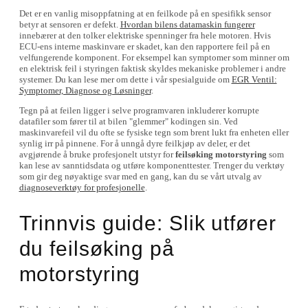
Det er en vanlig misoppfatning at en feilkode på en spesifikk sensor
betyr at sensoren er defekt.
Hvordan bilens datamaskin fungerer
innebærer at den tolker elektriske spenninger fra hele motoren. Hvis
ECU-ens interne maskinvare er skadet, kan den rapportere feil på en
velfungerende komponent. For eksempel kan symptomer som minner om
en elektrisk feil i styringen faktisk skyldes mekaniske problemer i andre
systemer. Du kan lese mer om dette i vår spesialguide om
EGR Ventil:
Symptomer, Diagnose og Løsninger
.
Tegn på at feilen ligger i selve programvaren inkluderer korrupte
datafiler som fører til at bilen "glemmer" kodingen sin. Ved
maskinvarefeil vil du ofte se fysiske tegn som brent lukt fra enheten eller
synlig irr på pinnene. For å unngå dyre feilkjøp av deler, er det
avgjørende å bruke profesjonelt utstyr for
feilsøking motorstyring
som
kan lese av sanntidsdata og utføre komponenttester. Trenger du verktøy
som gir deg nøyaktige svar med en gang, kan du se vårt utvalg av
diagnoseverktøy for profesjonelle
.
Trinnvis guide: Slik utfører
du feilsøking på
motorstyring