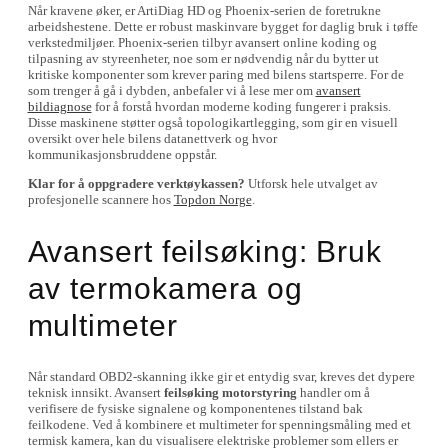
Når kravene øker, er ArtiDiag HD og Phoenix-serien de foretrukne
arbeidshestene. Dette er robust maskinvare bygget for daglig bruk i tøffe
verkstedmiljøer. Phoenix-serien tilbyr avansert online koding og
tilpasning av styreenheter, noe som er nødvendig når du bytter ut
kritiske komponenter som krever paring med bilens startsperre. For de
som trenger å gå i dybden, anbefaler vi å lese mer om
avansert
bildiagnose
for å forstå hvordan moderne koding fungerer i praksis.
Disse maskinene støtter også topologikartlegging, som gir en visuell
oversikt over hele bilens datanettverk og hvor
kommunikasjonsbruddene oppstår.
Klar for å oppgradere verktøykassen?
Utforsk hele utvalget av
profesjonelle scannere hos
Topdon Norge
.
Avansert feilsøking: Bruk
av termokamera og
multimeter
Når standard OBD2-skanning ikke gir et entydig svar, kreves det dypere
teknisk innsikt. Avansert
feilsøking motorstyring
handler om å
verifisere de fysiske signalene og komponentenes tilstand bak
feilkodene. Ved å kombinere et multimeter for spenningsmåling med et
termisk kamera, kan du visualisere elektriske problemer som ellers er