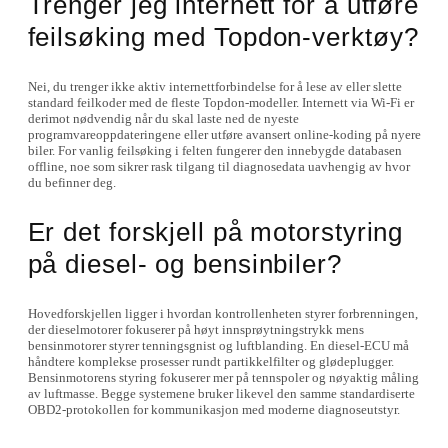
Trenger jeg internett for å utføre
feilsøking med Topdon-verktøy?
Nei, du trenger ikke aktiv internettforbindelse for å lese av eller slette
standard feilkoder med de fleste Topdon-modeller. Internett via Wi-Fi er
derimot nødvendig når du skal laste ned de nyeste
programvareoppdateringene eller utføre avansert online-koding på nyere
biler. For vanlig feilsøking i felten fungerer den innebygde databasen
offline, noe som sikrer rask tilgang til diagnosedata uavhengig av hvor
du befinner deg.
Er det forskjell på motorstyring
på diesel- og bensinbiler?
Hovedforskjellen ligger i hvordan kontrollenheten styrer forbrenningen,
der dieselmotorer fokuserer på høyt innsprøytningstrykk mens
bensinmotorer styrer tenningsgnist og luftblanding. En diesel-ECU må
håndtere komplekse prosesser rundt partikkelfilter og glødeplugger.
Bensinmotorens styring fokuserer mer på tennspoler og nøyaktig måling
av luftmasse. Begge systemene bruker likevel den samme standardiserte
OBD2-protokollen for kommunikasjon med moderne diagnoseutstyr.