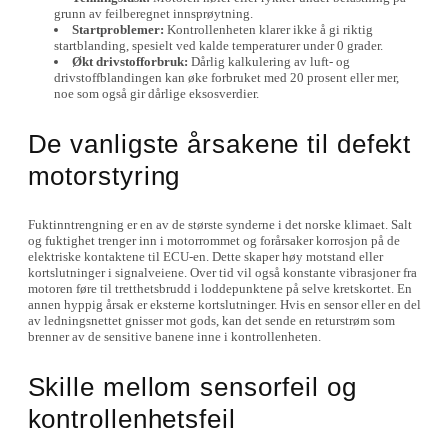
grunn av feilberegnet innsprøytning.
Startproblemer:
Kontrollenheten klarer ikke å gi riktig
startblanding, spesielt ved kalde temperaturer under 0 grader.
Økt drivstofforbruk:
Dårlig kalkulering av luft- og
drivstoffblandingen kan øke forbruket med 20 prosent eller mer,
noe som også gir dårlige eksosverdier.
De vanligste årsakene til defekt
motorstyring
Fuktinntrengning er en av de største synderne i det norske klimaet. Salt
og fuktighet trenger inn i motorrommet og forårsaker korrosjon på de
elektriske kontaktene til ECU-en. Dette skaper høy motstand eller
kortslutninger i signalveiene. Over tid vil også konstante vibrasjoner fra
motoren føre til tretthetsbrudd i loddepunktene på selve kretskortet. En
annen hyppig årsak er eksterne kortslutninger. Hvis en sensor eller en del
av ledningsnettet gnisser mot gods, kan det sende en returstrøm som
brenner av de sensitive banene inne i kontrollenheten.
Skille mellom sensorfeil og
kontrollenhetsfeil