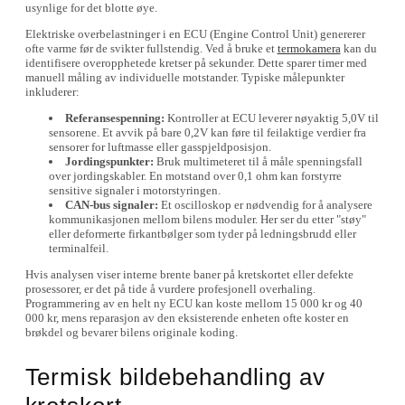
usynlige for det blotte øye.
Elektriske overbelastninger i en ECU (Engine Control Unit) genererer
ofte varme før de svikter fullstendig. Ved å bruke et
termokamera
kan du
identifisere overopphetede kretser på sekunder. Dette sparer timer med
manuell måling av individuelle motstander. Typiske målepunkter
inkluderer:
Referansespenning:
Kontroller at ECU leverer nøyaktig 5,0V til
sensorene. Et avvik på bare 0,2V kan føre til feilaktige verdier fra
sensorer for luftmasse eller gasspjeldposisjon.
Jordingspunkter:
Bruk multimeteret til å måle spenningsfall
over jordingskabler. En motstand over 0,1 ohm kan forstyrre
sensitive signaler i motorstyringen.
CAN-bus signaler:
Et oscilloskop er nødvendig for å analysere
kommunikasjonen mellom bilens moduler. Her ser du etter "støy"
eller deformerte firkantbølger som tyder på ledningsbrudd eller
terminalfeil.
Hvis analysen viser interne brente baner på kretskortet eller defekte
prosessorer, er det på tide å vurdere profesjonell overhaling.
Programmering av en helt ny ECU kan koste mellom 15 000 kr og 40
000 kr, mens reparasjon av den eksisterende enheten ofte koster en
brøkdel og bevarer bilens originale koding.
Termisk bildebehandling av