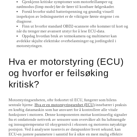
Gjenkjenn kritiske symptomer som motorfeillamper og
nødmodus (limp mode) før de fører til kostbare følgeskader.
Forstå hvorfor stabil batterispenning og grundig visuell
inspeksjon av ledningsnettet er de viktigste første stegene i en
diagnose.
Finn ut hvorfor standard OBD2-scannere ofte kommer til kort og
når du trenger mer avansert utstyr for å lese ECU-data.
Oppdag hvordan bruk av termokamera og multimeter kan
avdekke skjulte elektriske overbelastninger og jordingsfeil i
motorstyringen.
Hva er motorstyring (ECU)
og hvorfor er feilsøking
kritisk?
Motorstyringsenheten, ofte forkortet til ECU, fungerer som bilens
sentrale hjerne.
Hva er en motorstyringsenhet (ECU)
innebærer i praksis
en kraftig datamaskin som har ansvaret for å kontrollere alle vitale
funksjoner i motoren. Denne komponenten mottar kontinuerlig signaler
fra et omfattende nettverk av sensorer som overvåker alt fra luftmengde
og innsugstemperatur til oksygennivå i eksosen og motorens nøyaktige
posisjon. Ved å analysere tusenvis av datapunkter hvert sekund, kan
ECU-en justere parametere i sanntid for å sikre en mest mulig effektiv