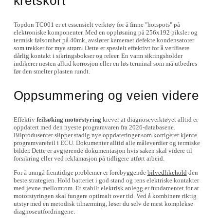
kretskort
Topdon TC001 er et essensielt verktøy for å finne "hotspots" på
elektroniske komponenter. Med en oppløsning på 256x192 piksler og
termisk følsomhet på 40mk, avslører kameraet defekte kondensatorer
som trekker for mye strøm. Dette er spesielt effektivt for å verifisere
dårlig kontakt i sikringsbokser og releer. En varm sikringsholder
indikerer nesten alltid korrosjon eller en løs terminal som må utbedres
før den smelter plasten rundt.
Oppsummering og veien videre
Effektiv
feilsøking motorstyring
krever at diagnoseverktøyet alltid er
oppdatert med den nyeste programvaren fra 2026-databasene.
Bilprodusenter slipper stadig nye oppdateringer som korrigerer kjente
programvarefeil i ECU. Dokumenter alltid alle måleverdier og termiske
bilder. Dette er avgjørende dokumentasjon hvis saken skal videre til
forsikring eller ved reklamasjon på tidligere utført arbeid.
For å unngå fremtidige problemer er forebyggende
bilvedlikehold
den
beste strategien. Hold batteriet i god stand og rens elektriske kontakter
med jevne mellomrom. Et stabilt elektrisk anlegg er fundamentet for at
motorstyringen skal fungere optimalt over tid. Ved å kombinere riktig
utstyr med en metodisk tilnærming, løser du selv de mest komplekse
diagnoseutfordringene.