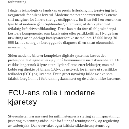
forbrenning.
I dagens teknologiske landskap er presis
feilsøking motorstyring
helt
avgjørende for bilens levetid. Moderne motorer opererer med ekstremt
små marginer for å møte strenge utslippskrav. En liten feil i en sensor kan
føre til at motoren går i "nødmodus", eller verre; at den kjører med
feilaktig luft-drivstoffblanding. Dette kan raskt føre til følgeskader på
kostbare komponenter som katalysator eller partikkelfilter. I Norge kan
utskifting av en ødelagt katalysator fort koste mellom 15 000 kr og 30
000 kr, noe som gjør forebyggende diagnose til en smart økonomisk
investering.
Siden moderne biler er komplekse digitale systemer, kreves det
profesjonelle diagnoseverktøy for å kommunisere med styreenheten. Det
er ikke lenger nok å lytte etter ulyder eller se etter lekkasjer; man må
koble seg direkte på bilens CAN-bus nettverk for å hente ut spesifikke
feilkoder (DTC) og livedata. Dette gir et nøyaktig bilde av hva som
faktisk foregår inne i forbrenningskammeret og de elektroniske kretsene.
ECU-ens rolle i moderne
kjøretøy
Styreenheten har ansvaret for millimeterpresis styring av innsprøytning,
justering av tenningstidspunkt for å unngå tenningsbank, og regulering
av turbotrykk. Den overvåker også kritiske sikkerhetssystemer og