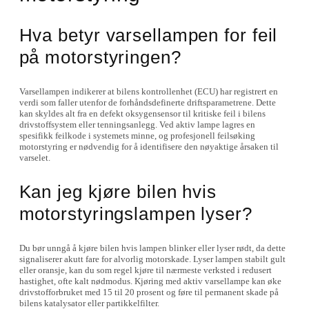
Hva betyr varsellampen for feil
på motorstyringen?
Varsellampen indikerer at bilens kontrollenhet (ECU) har registrert en
verdi som faller utenfor de forhåndsdefinerte driftsparametrene. Dette
kan skyldes alt fra en defekt oksygensensor til kritiske feil i bilens
drivstoffsystem eller tenningsanlegg. Ved aktiv lampe lagres en
spesifikk feilkode i systemets minne, og profesjonell feilsøking
motorstyring er nødvendig for å identifisere den nøyaktige årsaken til
varselet.
Kan jeg kjøre bilen hvis
motorstyringslampen lyser?
Du bør unngå å kjøre bilen hvis lampen blinker eller lyser rødt, da dette
signaliserer akutt fare for alvorlig motorskade. Lyser lampen stabilt gult
eller oransje, kan du som regel kjøre til nærmeste verksted i redusert
hastighet, ofte kalt nødmodus. Kjøring med aktiv varsellampe kan øke
drivstofforbruket med 15 til 20 prosent og føre til permanent skade på
bilens katalysator eller partikkelfilter.