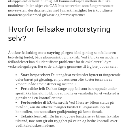
utslippsverdier kontinuerlig. All kommunikasjon mellom de ulike
modulene i bilen skjer via CAN-bus nettverket, som fungerer som et
nervesystem der data sendes med lynrask hastighet for å koordinere
motorens ytelser med girkasse og bremsesystemer.
Hvorfor feilsøke motorstyring
selv?
Å utføre
feilsøking motorstyring
på egen hånd gir deg som bileier en
betydelig fordel, både økonomisk og praktisk. Ved å bruke en moderne
feilkodeleser kan du identifisere problemer før de eskalerer til dyre
verkstedregninger. Her er de viktigste grunnene til å gjøre jobben selv:
Store besparelser:
Du unngår at verkstedet bytter ut fungerende
deler basert på gjetning, en prosess som ofte koster tusenvis av
kroner i både arbeidstimer og materiell.
Periodiske feil:
Du kan fange opp feil som bare oppstår under
spesifikke kjøreforhold, noe som ofte er vanskelig for et verksted å
gjenskape i en kontrollert test.
Forberedelse til EU-kontroll:
Ved å lese av bilens status på
forhånd, kan du utbedre mangler knyttet til avgassutslipp før
kontrollen, noe som sikrer godkjenning på første forsøk.
Teknisk kontroll:
Du får en dypere forståelse av bilens faktiske
tilstand, noe som gir økt trygghet på veien og bedre kontroll over
vedlikeholdskostnadene.