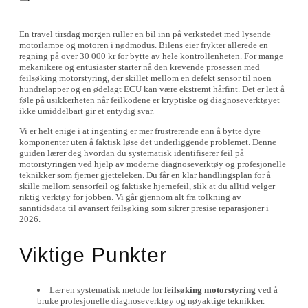
En travel tirsdag morgen ruller en bil inn på verkstedet med lysende
motorlampe og motoren i nødmodus. Bilens eier frykter allerede en
regning på over 30 000 kr for bytte av hele kontrollenheten. For mange
mekanikere og entusiaster starter nå den krevende prosessen med
feilsøking motorstyring, der skillet mellom en defekt sensor til noen
hundrelapper og en ødelagt ECU kan være ekstremt hårfint. Det er lett å
føle på usikkerheten når feilkodene er kryptiske og diagnoseverktøyet
ikke umiddelbart gir et entydig svar.
Vi er helt enige i at ingenting er mer frustrerende enn å bytte dyre
komponenter uten å faktisk løse det underliggende problemet. Denne
guiden lærer deg hvordan du systematisk identifiserer feil på
motorstyringen ved hjelp av moderne diagnoseverktøy og profesjonelle
teknikker som fjerner gjetteleken. Du får en klar handlingsplan for å
skille mellom sensorfeil og faktiske hjernefeil, slik at du alltid velger
riktig verktøy for jobben. Vi går gjennom alt fra tolkning av
sanntidsdata til avansert feilsøking som sikrer presise reparasjoner i
2026.
Viktige Punkter
Lær en systematisk metode for
feilsøking motorstyring
ved å
bruke profesjonelle diagnoseverktøy og nøyaktige teknikker.