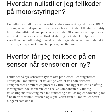
Hvordan nullstiller jeg feilkoder
på motorstyringen?
Du nullstiller feilkoder ved å koble et diagnoseverktøy til bilens OBD2-
port og velge funksjonen for sletting av lagrede koder. Effektive verktøy
fra Topdon utfører denne prosessen på under 30 sekunder ved hjelp av et
intuitivt brukergrensesnitt. Husk at sletting av koden kun fjerner
varsellampen midlertidig; hvis den underliggende mekaniske feilen ikke
utbedres, vil systemet tenne lampen igjen etter kort tid.
Hvorfor får jeg feilkode på en
sensor når sensoren er ny?
Feilkoder på nye sensorer skyldes ofte problemer i ledningsnettet,
korrosjon i kontakter eller feilaktige verdier fra andre relaterte
komponenter. I omtrent 25 prosent av tilfellene ligger feilen i en dårlig
jordingsforbindelse snarere enn i selve komponenten. Grundig
feilsøking motorstyring med multimeter og oscilloskop er nødvendig for
å bekrefte at strømtilførselen og signalveien frem til kontrollenheten
fungerer som de skal.