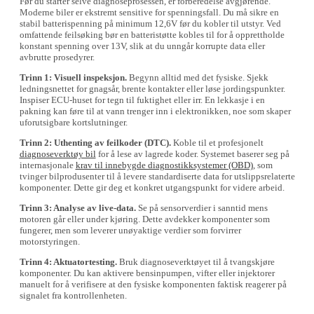
Før du starter selve diagnoseprosessen, er forberedelse avgjørende.
Moderne biler er ekstremt sensitive for spenningsfall. Du må sikre en
stabil batterispenning på minimum 12,6V før du kobler til utstyr. Ved
omfattende feilsøking bør en batteristøtte kobles til for å opprettholde
konstant spenning over 13V, slik at du unngår korrupte data eller
avbrutte prosedyrer.
Trinn 1: Visuell inspeksjon.
Begynn alltid med det fysiske. Sjekk
ledningsnettet for gnagsår, brente kontakter eller løse jordingspunkter.
Inspiser ECU-huset for tegn til fuktighet eller irr. En lekkasje i en
pakning kan føre til at vann trenger inn i elektronikken, noe som skaper
uforutsigbare kortslutninger.
Trinn 2: Uthenting av feilkoder (DTC).
Koble til et profesjonelt
diagnoseverktøy bil
for å lese av lagrede koder. Systemet baserer seg på
internasjonale
krav til innebygde diagnostikksystemer (OBD)
, som
tvinger bilprodusenter til å levere standardiserte data for utslippsrelaterte
komponenter. Dette gir deg et konkret utgangspunkt for videre arbeid.
Trinn 3: Analyse av live-data.
Se på sensorverdier i sanntid mens
motoren går eller under kjøring. Dette avdekker komponenter som
fungerer, men som leverer unøyaktige verdier som forvirrer
motorstyringen.
Trinn 4: Aktuatortesting.
Bruk diagnoseverktøyet til å tvangskjøre
komponenter. Du kan aktivere bensinpumpen, vifter eller injektorer
manuelt for å verifisere at den fysiske komponenten faktisk reagerer på
signalet fra kontrollenheten.