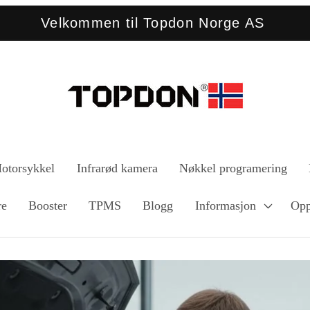
Velkommen til Topdon Norge AS
otorsykkel
Infrarød kamera
Nøkkel programering
re
Booster
TPMS
Blogg
Informasjon
Opp