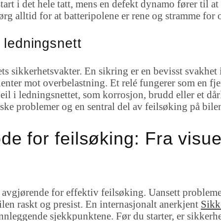
 start i det hele tatt, mens en defekt dynamo fører til 
Sørg alltid for at batteripolene er rene og stramme for
g ledningsnett
ets sikkerhetsvakter. En sikring er en bevisst svakhet
nter mot overbelastning. Et relé fungerer som en fje
Feil i ledningsnettet, som korrosjon, brudd eller et då
riske problemer og en sentral del av feilsøking på bile
e for feilsøking: Fra visuell
avgjørende for effektiv feilsøking. Uansett problemet
eilen raskt og presist. En internasjonalt anerkjent
Sikk
unnleggende sjekkpunktene. Før du starter, er sikkerhe