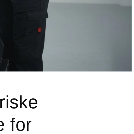
riske
 for