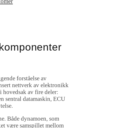
tomer
e komponenter
ggende forståelse av
sert nettverk av elektronikk
i hovedsak av fire deler:
v en sentral datamaskin, ECU
telse.
lene. Både dynamoen, som
ket være samspillet mellom