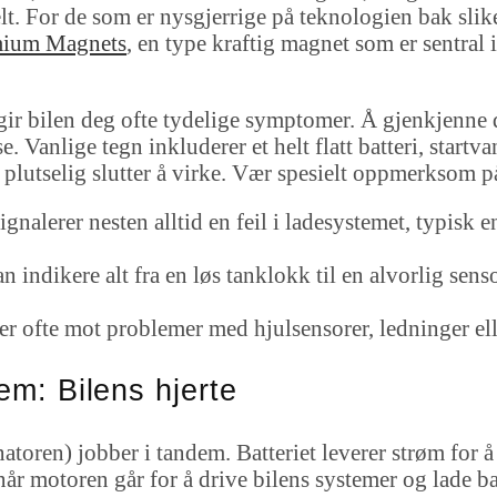
elt. For de som er nysgjerrige på teknologien bak sli
mium Magnets
, en type kraftig magnet som er sentral
 gir bilen deg ofte tydelige symptomer. Å gjenkjenne d
. Vanlige tegn inkluderer et helt flatt batteri, startv
plutselig slutter å virke. Vær spesielt oppmerksom p
gnalerer nesten alltid en feil i ladesystemet, typisk 
 indikere alt fra en løs tanklokk til en alvorlig sensor
r ofte mot problemer med hjulsensorer, ledninger ell
em: Bilens hjerte
atoren) jobber i tandem. Batteriet leverer strøm for 
 motoren går for å drive bilens systemer og lade batt