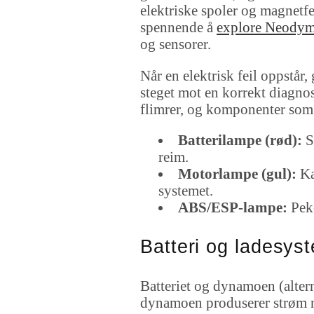
elektriske spoler og magnetf
spennende å
explore Neody
og sensorer.
Når en elektrisk feil oppstår,
steget mot en korrekt diagnose
flimrer, og komponenter som 
Batterilampe (rød):
Si
reim.
Motorlampe (gul):
Kan
systemet.
ABS/ESP-lampe:
Peke
Batteri og ladesyst
Batteriet og dynamoen (altern
dynamoen produserer strøm når