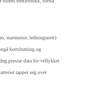
r bilens elektronikk, forstå
o, startmotor, ledningsnett)
unngå kortslutning og
g presise data for vellykket
atteriet tapper seg over