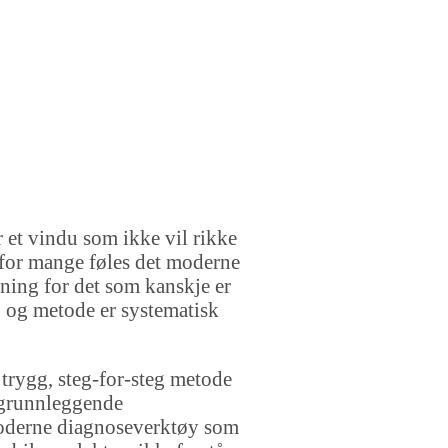
r et vindu som ikke vil rikke
og for mange føles det moderne
gning for det som kanskje er
p og metode er systematisk
 trygg, steg-for-steg metode
e grunnleggende
moderne diagnoseverktøy som