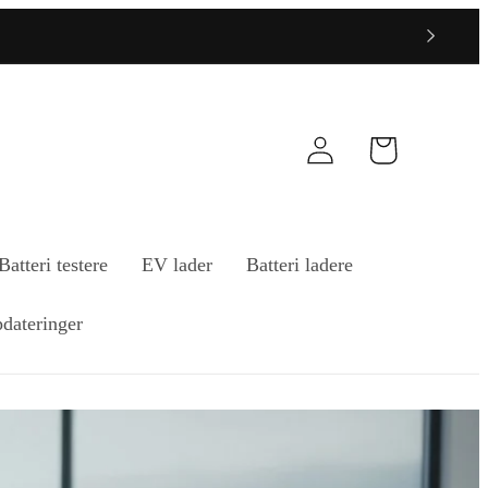
Logg
Handlekurv
inn
Batteri testere
EV lader
Batteri ladere
dateringer