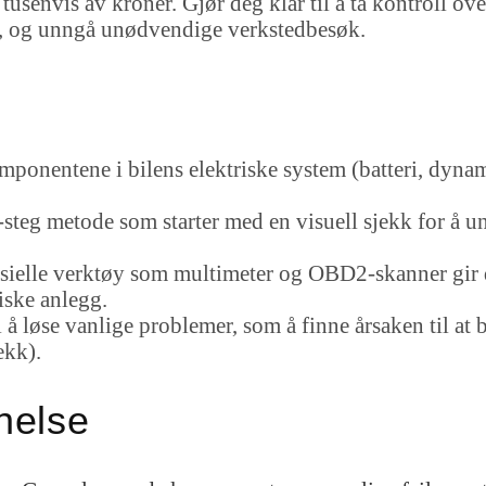
tusenvis av kroner. Gjør deg klar til å ta kontroll ove
t, og unngå unødvendige verkstedbesøk.
mponentene i bilens elektriske system (batteri, dynam
r-steg metode som starter med en visuell sjekk for å 
ielle verktøy som multimeter og OBD2-skanner gir de
riske anlegg.
l å løse vanlige problemer, som å finne årsaken til at b
ekk).
nelse