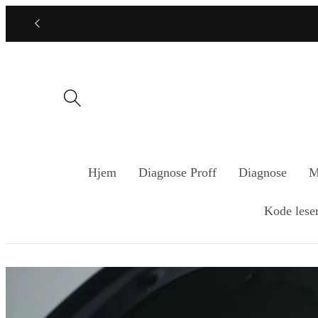
Gå
videre til
innholdet
Hjem
Diagnose Proff
Diagnose
M
Kode lese