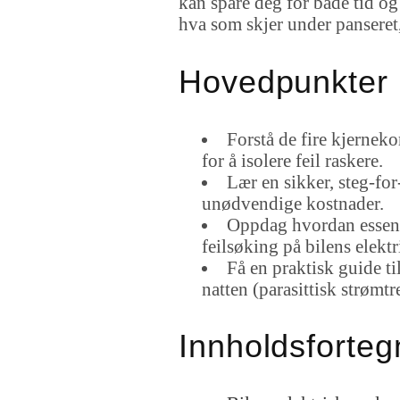
kan spare deg for både tid og 
hva som skjer under pansere
Hovedpunkter
Forstå de fire kjerneko
for å isolere feil raskere.
Lær en sikker, steg-fo
unødvendige kostnader.
Oppdag hvordan essens
feilsøking på bilens elekt
Få en praktisk guide ti
natten (parasittisk strømtr
Innholdsforteg