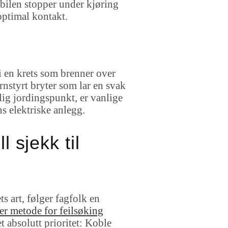
at bilen stopper under kjøring
 optimal kontakt.
 i en krets som brenner over
rnstyrt bryter som lar en svak
rlig jordingspunkt, er vanlige
ns elektriske anlegg.
 sjekk til
s art, følger fagfolk en
er metode for feilsøking
t absolutt prioritet: Koble