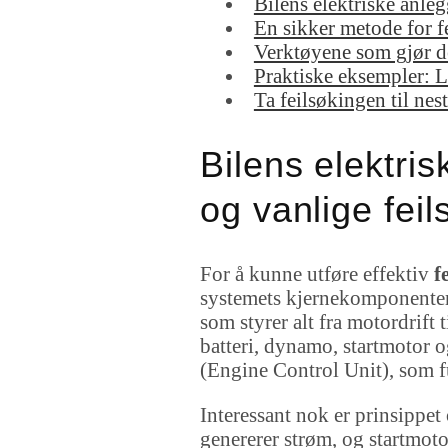
Bilens elektriske anl
En sikker metode for fe
Verktøyene som gjør de
Praktiske eksempler: L
Ta feilsøkingen til ne
Bilens elektr
og vanlige fei
For å kunne utføre effektiv
f
systemets kjernekomponenter 
som styrer alt fra motordrift
batteri, dynamo, startmotor o
(Engine Control Unit), som f
Interessant nok er prinsippe
genererer strøm, og startmot