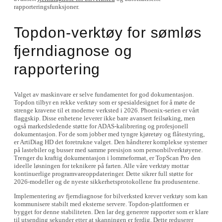
rapporteringsfunksjoner.
Topdon-verktøy for sømløs
fjerndiagnose og
rapportering
Valget av maskinvare er selve fundamentet for god dokumentasjon.
Topdon tilbyr en rekke verktøy som er spesialdesignet for å møte de
strenge kravene til et moderne verksted i 2026. Phoenix-serien er vårt
flaggskip. Disse enhetene leverer ikke bare avansert feilsøking, men
også markedsledende støtte for ADAS-kalibrering og profesjonell
dokumentasjon. For de som jobber med tyngre kjøretøy og flåtestyring,
er ArtiDiag HD det foretrukne valget. Den håndterer komplekse systemer
på lastebiler og busser med samme presisjon som personbilverktøyene.
Trenger du kraftig dokumentasjon i lommeformat, er TopScan Pro den
ideelle løsningen for teknikere på farten. Alle våre verktøy mottar
kontinuerlige programvareoppdateringer. Dette sikrer full støtte for
2026-modeller og de nyeste sikkerhetsprotokollene fra produsentene.
Implementering av fjerndiagnose for bilverksted krever verktøy som kan
kommunisere stabilt med eksterne servere. Topdon-plattformen er
bygget for denne stabiliteten. Den lar deg generere rapporter som er klare
til utsending sekunder etter at skanningen er ferdig. Dette reduserer