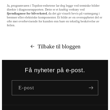
Ja, programvaren i Topdon-enhetene lar deg legge ved termiske bilder
direkte i diagnoserapporten. Dette er et kraftig verktøy ved
fjerndiagnose for bilverksted
, da det gir visuelt bevis på varmegang i
bremser eller elektriske komponenter. Et bilde av en overopphetet del er
ofte mer overbevisende for kunden enn bare en tekstlig beskrivelse av
feilen.
Tilbake til bloggen
Få nyheter på e-post.
E-post