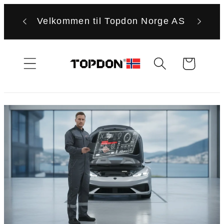
Gå
videre til
Velkommen til Topdon Norge AS
innholdet
Handlekurv