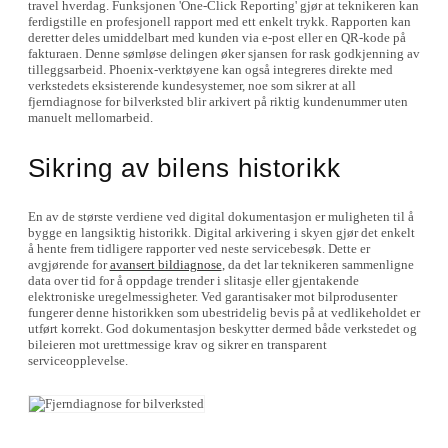
travel hverdag. Funksjonen 'One-Click Reporting' gjør at teknikeren kan
ferdigstille en profesjonell rapport med ett enkelt trykk. Rapporten kan
deretter deles umiddelbart med kunden via e-post eller en QR-kode på
fakturaen. Denne sømløse delingen øker sjansen for rask godkjenning av
tilleggsarbeid. Phoenix-verktøyene kan også integreres direkte med
verkstedets eksisterende kundesystemer, noe som sikrer at all
fjerndiagnose for bilverksted blir arkivert på riktig kundenummer uten
manuelt mellomarbeid.
Sikring av bilens historikk
En av de største verdiene ved digital dokumentasjon er muligheten til å
bygge en langsiktig historikk. Digital arkivering i skyen gjør det enkelt
å hente frem tidligere rapporter ved neste servicebesøk. Dette er
avgjørende for
avansert bildiagnose
, da det lar teknikeren sammenligne
data over tid for å oppdage trender i slitasje eller gjentakende
elektroniske uregelmessigheter. Ved garantisaker mot bilprodusenter
fungerer denne historikken som ubestridelig bevis på at vedlikeholdet er
utført korrekt. God dokumentasjon beskytter dermed både verkstedet og
bileieren mot urettmessige krav og sikrer en transparent
serviceopplevelse.