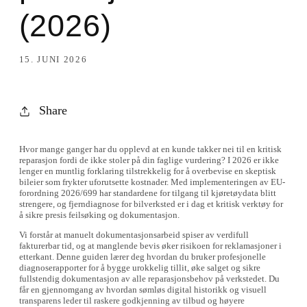
(2026)
15. JUNI 2026
Share
Hvor mange ganger har du opplevd at en kunde takker nei til en kritisk
reparasjon fordi de ikke stoler på din faglige vurdering? I 2026 er ikke
lenger en muntlig forklaring tilstrekkelig for å overbevise en skeptisk
bileier som frykter uforutsette kostnader. Med implementeringen av EU-
forordning 2026/699 har standardene for tilgang til kjøretøydata blitt
strengere, og fjerndiagnose for bilverksted er i dag et kritisk verktøy for
å sikre presis feilsøking og dokumentasjon.
Vi forstår at manuelt dokumentasjonsarbeid spiser av verdifull
fakturerbar tid, og at manglende bevis øker risikoen for reklamasjoner i
etterkant. Denne guiden lærer deg hvordan du bruker profesjonelle
diagnoserapporter for å bygge urokkelig tillit, øke salget og sikre
fullstendig dokumentasjon av alle reparasjonsbehov på verkstedet. Du
får en gjennomgang av hvordan sømløs digital historikk og visuell
transparens leder til raskere godkjenning av tilbud og høyere