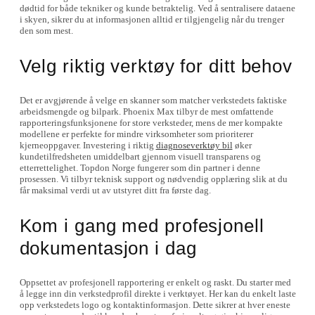
dødtid for både tekniker og kunde betraktelig. Ved å sentralisere dataene
i skyen, sikrer du at informasjonen alltid er tilgjengelig når du trenger
den som mest.
Velg riktig verktøy for ditt behov
Det er avgjørende å velge en skanner som matcher verkstedets faktiske
arbeidsmengde og bilpark. Phoenix Max tilbyr de mest omfattende
rapporteringsfunksjonene for store verksteder, mens de mer kompakte
modellene er perfekte for mindre virksomheter som prioriterer
kjerneoppgaver. Investering i riktig
diagnoseverktøy bil
øker
kundetilfredsheten umiddelbart gjennom visuell transparens og
etterrettelighet. Topdon Norge fungerer som din partner i denne
prosessen. Vi tilbyr teknisk support og nødvendig opplæring slik at du
får maksimal verdi ut av utstyret ditt fra første dag.
Kom i gang med profesjonell
dokumentasjon i dag
Oppsettet av profesjonell rapportering er enkelt og raskt. Du starter med
å legge inn din verkstedprofil direkte i verktøyet. Her kan du enkelt laste
opp verkstedets logo og kontaktinformasjon. Dette sikrer at hver eneste