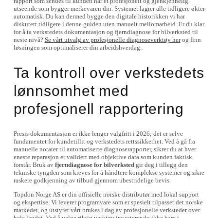
rapport som sendes til kunden har et profesjonelt og gjenkjennelig
utseende som bygger merkevaren din. Systemet lagrer alle tidligere økter
automatisk. Du kan dermed bygge den digitale historikken vi har
diskutert tidligere i denne guiden uten manuelt mellomarbeid. Er du klar
for å ta verkstedets dokumentasjon og fjerndiagnose for bilverksted til
neste nivå?
Se vårt utvalg av profesjonelle diagnoseverktøy her
og finn
løsningen som optimaliserer din arbeidshverdag.
Ta kontroll over verkstedets
lønnsomhet med
profesjonell rapportering
Presis dokumentasjon er ikke lenger valgfritt i 2026; det er selve
fundamentet for kundetillit og verkstedets rettssikkerhet. Ved å gå fra
manuelle notater til automatiserte diagnoserapporter, sikrer du at hver
eneste reparasjon er validert med objektive data som kunden faktisk
forstår. Bruk av
fjerndiagnose for bilverksted
gir deg i tillegg den
tekniske tyngden som kreves for å håndtere komplekse systemer og sikre
raskere godkjenning av tilbud gjennom ubestridelige bevis.
Topdon Norge AS er din offisielle norske distributør med lokal support
og ekspertise. Vi leverer programvare som er spesielt tilpasset det norske
markedet, og utstyret vårt brukes i dag av profesjonelle verksteder over
hele landet. Ved å velge riktig verktøy investerer du ikke bare i