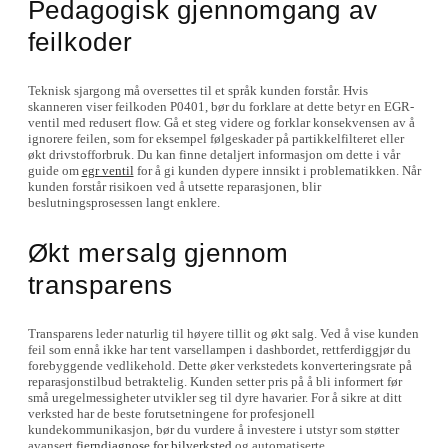
Pedagogisk gjennomgang av
feilkoder
Teknisk sjargong må oversettes til et språk kunden forstår. Hvis
skanneren viser feilkoden P0401, bør du forklare at dette betyr en EGR-
ventil med redusert flow. Gå et steg videre og forklar konsekvensen av å
ignorere feilen, som for eksempel følgeskader på partikkelfilteret eller
økt drivstofforbruk. Du kan finne detaljert informasjon om dette i vår
guide om
egr ventil
for å gi kunden dypere innsikt i problematikken. Når
kunden forstår risikoen ved å utsette reparasjonen, blir
beslutningsprosessen langt enklere.
Økt mersalg gjennom
transparens
Transparens leder naturlig til høyere tillit og økt salg. Ved å vise kunden
feil som ennå ikke har tent varsellampen i dashbordet, rettferdiggjør du
forebyggende vedlikehold. Dette øker verkstedets konverteringsrate på
reparasjonstilbud betraktelig. Kunden setter pris på å bli informert før
små uregelmessigheter utvikler seg til dyre havarier. For å sikre at ditt
verksted har de beste forutsetningene for profesjonell
kundekommunikasjon, bør du vurdere å investere i utstyr som støtter
avansert
fjerndiagnose for bilverksted
og automatiserte