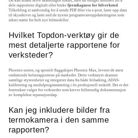
Du kan utføre selve skanningen lokalt, men du trenger internett for å
dele rapportene digitalt eller bruke
fjerndiagnose for bilverksted
.
Tilkobling er nødvendig for å sende PDF-filer via e-post, laste opp data
til skyarkivet og laste ned de nyeste programvareoppdateringene som
sikrer støtte for helt nye bilmodeller.
Hvilket Topdon-verktøy gir de
mest detaljerte rapportene for
verksteder?
Phoenix-serien, og spesielt flaggskipet Phoenix Max, leverer de mest
omfattende helserapportene på markedet. Dette verktøyet skanner
samtlige styreenheter og integrerer data fra både feilsøking, ADAS-
kalibrering og modulprogrammering i én profesjonell utskrift. Det er det
foretrukne valget for verksteder som krever fullstendig dokumentasjon
av komplekse reparasjonsløp.
Kan jeg inkludere bilder fra
termokamera i den samme
rapporten?