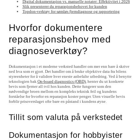
Digital dokumentasjon vs. manuelle notater: Effektivitet i 2026
Slik presenterer du reparasjonsbehovet for kunden
Topdon-verktøy for sømløs fjerndiagnose og rapportering
Hvorfor dokumentere
reparasjonsbehov med
diagnoseverktøy?
Dokumentasjon i et moderne verksted handler om mer enn bare å skrive
ned hva som er gjort. Det handler om å bruke objektive data fra bilens
styreenheter for å validere hver eneste anbefalte utbedring. Ved å benytte
teknologien bak
On-board diagnostics (OBD)
, henter du ut konkrete
bevis som fjerner all tvil hos kunden. Dette fungerer som den
nødvendige broen mellom en kompleks teknisk feil og kundens
forståelse for hvorfor en reparasjon koster penger. Uten visuelle bevis
forblir prisoverslaget ofte bare en påstand i kundens øyne.
Tillit som valuta på verkstedet
Dokumentasjon for hobbyister