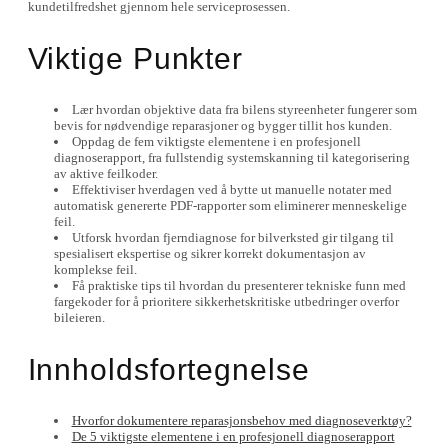
kundetilfredshet gjennom hele serviceprosessen.
Viktige Punkter
Lær hvordan objektive data fra bilens styreenheter fungerer som
bevis for nødvendige reparasjoner og bygger tillit hos kunden.
Oppdag de fem viktigste elementene i en profesjonell
diagnoserapport, fra fullstendig systemskanning til kategorisering
av aktive feilkoder.
Effektiviser hverdagen ved å bytte ut manuelle notater med
automatisk genererte PDF-rapporter som eliminerer menneskelige
feil.
Utforsk hvordan fjerndiagnose for bilverksted gir tilgang til
spesialisert ekspertise og sikrer korrekt dokumentasjon av
komplekse feil.
Få praktiske tips til hvordan du presenterer tekniske funn med
fargekoder for å prioritere sikkerhetskritiske utbedringer overfor
bileieren.
Innholdsfortegnelse
Hvorfor dokumentere reparasjonsbehov med diagnoseverktøy?
De 5 viktigste elementene i en profesjonell diagnoserapport