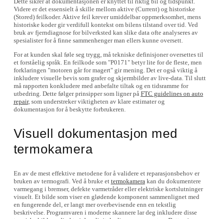
Dette sikrer at dokumentasjonen er knyttet til riktig bil og tidspunkt.
Videre er det essensielt å skille mellom aktive (Current) og historiske
(Stored) feilkoder. Aktive feil krever umiddelbar oppmerksomhet, mens
historiske koder gir verdifull kontekst om bilens tilstand over tid. Ved
bruk av fjerndiagnose for bilverksted kan slike data ofte analyseres av
spesialister for å finne sammenhenger man ellers kunne oversett.
For at kunden skal føle seg trygg, må tekniske definisjoner oversettes til
et forståelig språk. En feilkode som "P0171" betyr lite for de fleste, men
forklaringen "motoren går for magert" gir mening. Det er også viktig å
inkludere visuelle bevis som grafer og skjermbilder av live-data. Til slutt
må rapporten konkludere med anbefalte tiltak og en tidsramme for
utbedring. Dette følger prinsipper som ligner på
FTC guidelines on auto
repair
, som understreker viktigheten av klare estimater og
dokumentasjon for å beskytte forbrukeren.
Visuell dokumentasjon med
termokamera
En av de mest effektive metodene for å validere et reparasjonsbehov er
bruken av termografi. Ved å bruke et
termokamera
kan du dokumentere
varmegang i bremser, defekte varmetråder eller elektriske kortslutninger
visuelt. Et bilde som viser en glødende komponent sammenlignet med
en fungerende del, er langt mer overbevisende enn en tekstlig
beskrivelse. Programvaren i moderne skannere lar deg inkludere disse