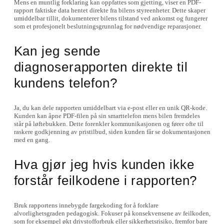
Mens en muntlig forklaring kan oppfattes som gjetting, viser en PDF-
rapport faktiske data hentet direkte fra bilens styreenheter. Dette skaper
umiddelbar tillit, dokumenterer bilens tilstand ved ankomst og fungerer
som et profesjonelt beslutningsgrunnlag for nødvendige reparasjoner.
Kan jeg sende
diagnoserapporten direkte til
kundens telefon?
Ja, du kan dele rapporten umiddelbart via e-post eller en unik QR-kode.
Kunden kan åpne PDF-filen på sin smarttelefon mens bilen fremdeles
står på løftebukken. Dette forenkler kommunikasjonen og fører ofte til
raskere godkjenning av pristilbud, siden kunden får se dokumentasjonen
med en gang.
Hva gjør jeg hvis kunden ikke
forstår feilkodene i rapporten?
Bruk rapportens innebygde fargekoding for å forklare
alvorlighetsgraden pedagogisk. Fokuser på konsekvensene av feilkoden,
som for eksempel økt drivstofforbruk eller sikkerhetsrisiko, fremfor bare