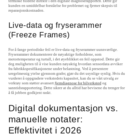
termiske bildene direkte i den digitale diagnoserapporten. Dette gir
kunden en umiddelbar forståelse for problemet og fjerner skepsis til
reparasjonskostnaden.
Live-data og fryserammer
(Freeze Frames)
For å fange periodiske feil er live-data og fryserammer uunnværlige.
Fryserammer dokumenterer de nøyaktige forholdene, som
motortemperatur og turtall, i det øyeblikket en feil oppstod. Dette gir
deg muligheten til å vise kunden nøyaktig hvordan sensordata avviker
fra fabrikkspesifikasjonene under belastning. Ved å presentere
uregelmessig ytelse gjennom grafer, gjør du det usynlige synlig. Hvis du
vurderer å oppgradere verkstedets kapasitet, kan du se vårt utvalg av
verktøy som støtter avansert
fjerndiagnose for bilverksted
og
sanntidsrapportering. Dette sikrer at du alltid har bevisene du trenger for
å få jobben godkjent raskt.
Digital dokumentasjon vs.
manuelle notater:
Effektivitet i 2026