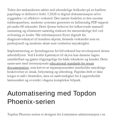
Tiden der mekanikeren rablet ned uforståelige feilkoder på en krøllete
papirlapp er definitivt forbi. I 2026 er digital dokumentasjon selve
ryggraden i et effektivt verksted. Den største fordelen er den enorme
tidsbesparelsen; moderne systemer genererer en fullstendig PDF-rapport
på under 60 sekunder. Dette fjerner behovet for tidkrevende manuell
inntasting og eliminerer samtidig risikoen for menneskelige feil ved
avlesning av koder. Når informasjonen flyter digitalt fra
diagnoseverktøyet til kundens skjerm, fremstår verkstedet som en
profesjonell og moderne aktør som verdsetter nøyaktighet.
Implementering av fjerndiagnose for bilverksted har revolusjonert denne
arbeidsflyten. Ved å koble kjøretøyet til skyen kan dataene lagres
umiddelbart og gjøres tilgjengelige for både teknikere og kunder. Dette
samsvarer med internasjonale
educational standards for repair
documentation
, som krever at reparasjonsordrer inneholder nøyaktige
beskrivelser av årsak, bekymring og utbedring. Papirløs drift er ikke
lenger et mål i fremtiden, men en nødvendighet for å opprettholde
lønnsomhet og oversikt i dagens komplekse bilpark.
Automatisering med Topdon
Phoenix-serien
Topdon Phoenix-serien er designet for å minimere administrasjon i en