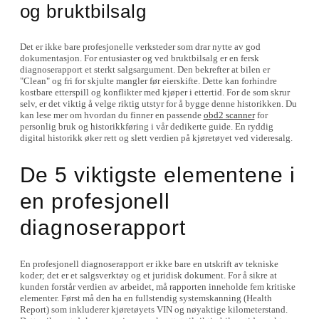
og bruktbilsalg
Det er ikke bare profesjonelle verksteder som drar nytte av god
dokumentasjon. For entusiaster og ved bruktbilsalg er en fersk
diagnoserapport et sterkt salgsargument. Den bekrefter at bilen er
"Clean" og fri for skjulte mangler før eierskifte. Dette kan forhindre
kostbare etterspill og konflikter med kjøper i ettertid. For de som skrur
selv, er det viktig å velge riktig utstyr for å bygge denne historikken. Du
kan lese mer om hvordan du finner en passende
obd2 scanner
for
personlig bruk og historikkføring i vår dedikerte guide. En ryddig
digital historikk øker rett og slett verdien på kjøretøyet ved videresalg.
De 5 viktigste elementene i
en profesjonell
diagnoserapport
En profesjonell diagnoserapport er ikke bare en utskrift av tekniske
koder; det er et salgsverktøy og et juridisk dokument. For å sikre at
kunden forstår verdien av arbeidet, må rapporten inneholde fem kritiske
elementer. Først må den ha en fullstendig systemskanning (Health
Report) som inkluderer kjøretøyets VIN og nøyaktige kilometerstand.