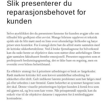
Slik presenterer du
reparasjonsbehovet for
kunden
Selve øyeblikket der du presenterer funnene for kunden avgjør ofte om
tilbudet blir godkjent eller avvist. Mange bileiere opplever et teknisk
sjokk når de blir møtt med en liste over uforståelige feilkoder og høye
priser uten kontekst. For å unngå dette bør du alltid starte samtalen med
de kritiske sikkerhetsfeilene. Ved å bruke fjerndiagnose for bilverksted
kan du raskt hente ut objektive data som støtter dine anbefalinger. Dette
gjør samtalen faktabasert fremfor emosjonell. Presenter rapporten som et
profesjonelt beslutningsgrunnlag; det er ikke bare en regning, men en
oversikt over bilens helsetilstand.
En effektiv strategi for å prioritere utbedringer er bruk av fargekoder.
Rødt markerer kritiske feil som krever umiddelbar utbedring for
sikkerhet eller drift. Gult indikerer latente problemer som bør følges med
på eller utbedres i nær fremtid. Grønt bekrefter at systemet fungerer som
det skal. Denne visuelle prioriteringen hjelper kunden å forstå hva som
må gjøres nå, og hva som kan vente. Når prisspørsmål oppstår, kan du
enkelt vise til de objektive dataene i rapporten for å rettferdiggjøre
kostnadene.