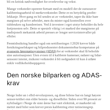
bli en kritisk nødvendighet for overlevelse og vekst.
Mange verksteder opererer fortsatt med en modell der de outsourcer
kalibreringsarbeid til merkeverksteder. Dette er en betydelig profitt-
lekkasje. Hver gang en bil sendes ut av verkstedet, taper du ikke bare
marginen på selve arbeidet, men du mister også kontrollen over
tidsbruken og kundereisen. Ved å investere i eget utstyr beholder du hele
fortjenesten selv. Dette er spesielt viktig i et marked der marginene på
tradisjonelt mekanisk arbeid presses av lengre serviceintervaller på
elbiler.
Fremtidssikring handler også om sertifiseringer. I 2026 krever både
forsikringsselskaper og bilprodusenter dokumenterbar kompetanse på
avanserte førerstøttesystemer (ADAS)
for at verkstedet skal få beholde
sine autorisasjoner. Uten evnen til å kalibrere kameraer, radarer og lidar-
sensorer internt, risikerer verkstedet å bli nedgradert til kun å utføre
enkle vedlikeholdsoppgaver.
Den norske bilparken og ADAS-
krav
Norge leder an i elbil-revolusjonen, og disse bilene har en langt høyere
sensor-tetthet enn eldre bensin- og dieselbiler. Siden over 90 prosent av
nybilsalget i Norge de siste årene har vært elektrisk, er markedet nå
mettet med biler som krever presis kalibrering etter rutineinngrep.