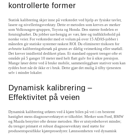
kontrollerte former
Statisk kalibrering skjer inne på verkstedet ved hjelp av fysiske tavler,
lasere og nivelleringsverktøy. Dette er metoden som kreves av merker
som Volkswagen-gruppen, Toyota og Honda. Den største fordelen er
forutsigbarhet. Du jobber uavhengig av vær, føre og trafikkforhold på
norske veier. For verksteder med et volum på over 15 ADAS-jobber i
måneden gir statiske systemer raskest ROI. Du eliminerer risikoen for
avbrutte kalibreringsforsøk på grunn av dårlig veimerking eller snøfall.
Det krever imidlertid dedikert plass. Et standard oppsett trenger ofte et
område på 5 ganger 10 meter med helt flatt gulv for å sikre presisjon.
Mange løser dette ved å bruke mobile, sammenleggbare stativer som kan
ryddes bort når de ikke er i bruk. Dette gjør det mulig å tilby tjenesten
selv i mindre lokaler.
Dynamisk kalibrering –
Effektivitet på veien
Dynamisk kalibrering utføres ved å kjøre bilen på vei i en bestemt
hastighet mens diagnoseverktøyet er tilkoblet. Merker som Ford, BMW
og Mazda benytter ofte denne metoden. Her er utstyrsbehovet mindre;
du trenger primært et robust diagnoseverktøy med støtte for
produsentspesifikke kjøreprosedyrer. Lønnsomheten ved dynamisk