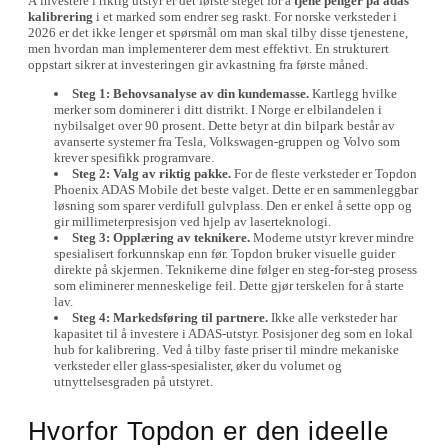
Å investere i riktig utstyr er det første steget for å
tjene penger på adas
kalibrering
i et marked som endrer seg raskt. For norske verksteder i
2026 er det ikke lenger et spørsmål om man skal tilby disse tjenestene,
men hvordan man implementerer dem mest effektivt. En strukturert
oppstart sikrer at investeringen gir avkastning fra første måned.
Steg 1: Behovsanalyse av din kundemasse.
Kartlegg hvilke
merker som dominerer i ditt distrikt. I Norge er elbilandelen i
nybilsalget over 90 prosent. Dette betyr at din bilpark består av
avanserte systemer fra Tesla, Volkswagen-gruppen og Volvo som
krever spesifikk programvare.
Steg 2: Valg av riktig pakke.
For de fleste verksteder er Topdon
Phoenix ADAS Mobile det beste valget. Dette er en sammenleggbar
løsning som sparer verdifull gulvplass. Den er enkel å sette opp og
gir millimeterpresisjon ved hjelp av laserteknologi.
Steg 3: Opplæring av teknikere.
Moderne utstyr krever mindre
spesialisert forkunnskap enn før. Topdon bruker visuelle guider
direkte på skjermen. Teknikerne dine følger en steg-for-steg prosess
som eliminerer menneskelige feil. Dette gjør terskelen for å starte
lav.
Steg 4: Markedsføring til partnere.
Ikke alle verksteder har
kapasitet til å investere i ADAS-utstyr. Posisjoner deg som en lokal
hub for kalibrering. Ved å tilby faste priser til mindre mekaniske
verksteder eller glass-spesialister, øker du volumet og
utnyttelsesgraden på utstyret.
Hvorfor Topdon er den ideelle