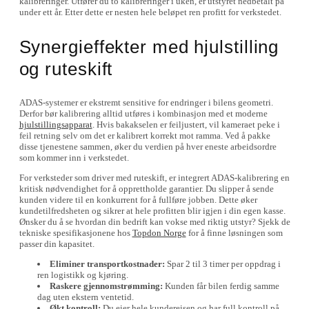
kalibreringer. Utfører du to kalibreringer i uken, er utstyret nedbetalt på
under ett år. Etter dette er nesten hele beløpet ren profitt for verkstedet.
Synergieffekter med hjulstilling
og ruteskift
ADAS-systemer er ekstremt sensitive for endringer i bilens geometri.
Derfor bør kalibrering alltid utføres i kombinasjon med et moderne
hjulstillingsapparat
. Hvis bakakselen er feiljustert, vil kameraet peke i
feil retning selv om det er kalibrert korrekt mot ramma. Ved å pakke
disse tjenestene sammen, øker du verdien på hver eneste arbeidsordre
som kommer inn i verkstedet.
For verksteder som driver med ruteskift, er integrert ADAS-kalibrering en
kritisk nødvendighet for å opprettholde garantier. Du slipper å sende
kunden videre til en konkurrent for å fullføre jobben. Dette øker
kundetilfredsheten og sikrer at hele profitten blir igjen i din egen kasse.
Ønsker du å se hvordan din bedrift kan vokse med riktig utstyr? Sjekk de
tekniske spesifikasjonene hos
Topdon Norge
for å finne løsningen som
passer din kapasitet.
Eliminer transportkostnader:
Spar 2 til 3 timer per oppdrag i
ren logistikk og kjøring.
Raskere gjennomstrømming:
Kunden får bilen ferdig samme
dag uten ekstern ventetid.
Økt kontroll:
Du eier hele kundereisen og har full kontroll på