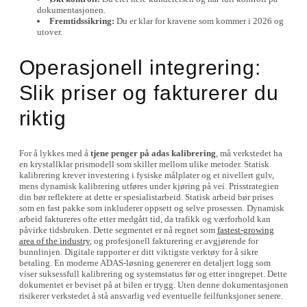
dokumentasjonen.
Fremtidssikring:
Du er klar for kravene som kommer i 2026 og
utover.
Operasjonell integrering:
Slik priser og fakturerer du
riktig
For å lykkes med å
tjene penger på adas kalibrering
, må verkstedet ha
en krystallklar prismodell som skiller mellom ulike metoder. Statisk
kalibrering krever investering i fysiske målplater og et nivellert gulv,
mens dynamisk kalibrering utføres under kjøring på vei. Prisstrategien
din bør reflektere at dette er spesialistarbeid. Statisk arbeid bør prises
som en fast pakke som inkluderer oppsett og selve prosessen. Dynamisk
arbeid faktureres ofte etter medgått tid, da trafikk og værforhold kan
påvirke tidsbruken. Dette segmentet er nå regnet som
fastest-growing
area of the industry
, og profesjonell fakturering er avgjørende for
bunnlinjen. Digitale rapporter er ditt viktigste verktøy for å sikre
betaling. En moderne ADAS-løsning genererer en detaljert logg som
viser suksessfull kalibrering og systemstatus før og etter inngrepet. Dette
dokumentet er beviset på at bilen er trygg. Uten denne dokumentasjonen
risikerer verkstedet å stå ansvarlig ved eventuelle feilfunksjoner senere.