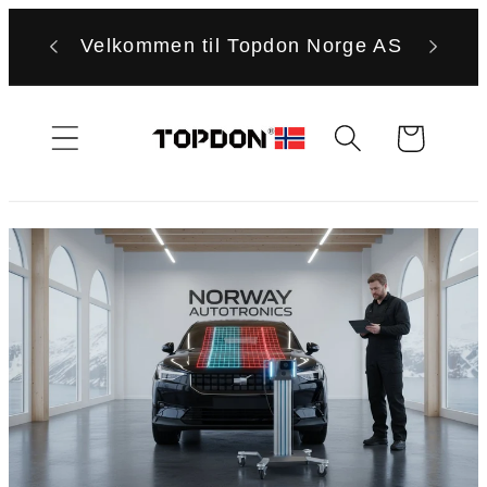
Gå
videre til
Velkommen til Topdon Norge AS
innholdet
Handlekurv