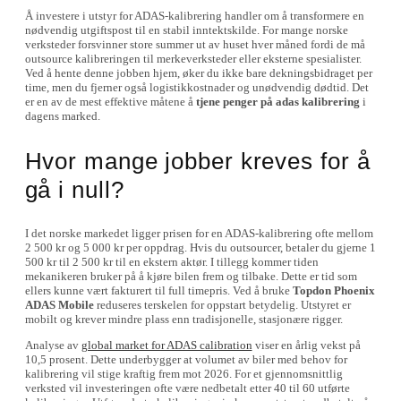
Å investere i utstyr for ADAS-kalibrering handler om å transformere en
nødvendig utgiftspost til en stabil inntektskilde. For mange norske
verksteder forsvinner store summer ut av huset hver måned fordi de må
outsource kalibreringen til merkeverksteder eller eksterne spesialister.
Ved å hente denne jobben hjem, øker du ikke bare dekningsbidraget per
time, men du fjerner også logistikkostnader og unødvendig dødtid. Det
er en av de mest effektive måtene å
tjene penger på adas kalibrering
i
dagens marked.
Hvor mange jobber kreves for å
gå i null?
I det norske markedet ligger prisen for en ADAS-kalibrering ofte mellom
2 500 kr og 5 000 kr per oppdrag. Hvis du outsourcer, betaler du gjerne 1
500 kr til 2 500 kr til en ekstern aktør. I tillegg kommer tiden
mekanikeren bruker på å kjøre bilen frem og tilbake. Dette er tid som
ellers kunne vært fakturert til full timepris. Ved å bruke
Topdon Phoenix
ADAS Mobile
reduseres terskelen for oppstart betydelig. Utstyret er
mobilt og krever mindre plass enn tradisjonelle, stasjonære rigger.
Analyse av
global market for ADAS calibration
viser en årlig vekst på
10,5 prosent. Dette underbygger at volumet av biler med behov for
kalibrering vil stige kraftig frem mot 2026. For et gjennomsnittlig
verksted vil investeringen ofte være nedbetalt etter 40 til 60 utførte