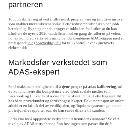
partneren
Topdon skiller seg ut ved å tilby norsk programvare og intuitive menyer
som snakker mekanikerens språk. Dette reduserer tidsbruken per jobb
betraktelig. Hyppige oppdateringer er inkludert for å sikre at du kan
håndtere de nyeste 2026-modellene med en gang de ruller ut på veien.
For en komplett verkstedløsning bør du kombinere ADAS-riggen med et
profesjonelt
diagnoseverktøy bil
for full kontroll over kjøretøyets
elektronikk.
Markedsfør verkstedet som
ADAS-ekspert
For å maksimere muligheten til å
tjene penger på adas kalibrering
, må
du kommunisere din kompetanse utad. Bruk sosiale medier som
Facebook og LinkedIn til å vise frem utstyret i bruk. Dette bygger tillit
hos både privatkunder og forsikringsselskaper. Dokumentasjon av utført
arbeid er en kritisk del av verdikjeden, og Topdons systemer genererer
profesjonelle rapporter som du kan sende direkte til kunden.
Er du klar for å oppgradere verkstedet til fremtidens standard? Se vårt
utvalg av ADAS-utstyr her og finn løsningen som passer din drift.