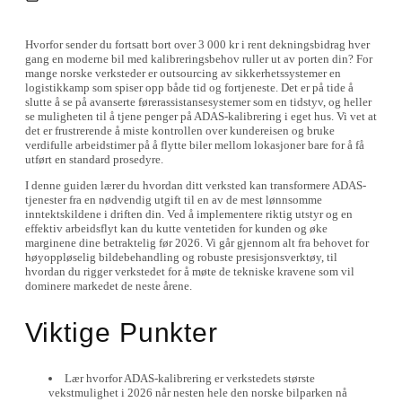
Hvorfor sender du fortsatt bort over 3 000 kr i rent dekningsbidrag hver
gang en moderne bil med kalibreringsbehov ruller ut av porten din? For
mange norske verksteder er outsourcing av sikkerhetssystemer en
logistikkamp som spiser opp både tid og fortjeneste. Det er på tide å
slutte å se på avanserte førerassistansesystemer som en tidstyv, og heller
se muligheten til å tjene penger på ADAS-kalibrering i eget hus. Vi vet at
det er frustrerende å miste kontrollen over kundereisen og bruke
verdifulle arbeidstimer på å flytte biler mellom lokasjoner bare for å få
utført en standard prosedyre.
I denne guiden lærer du hvordan ditt verksted kan transformere ADAS-
tjenester fra en nødvendig utgift til en av de mest lønnsomme
inntektskildene i driften din. Ved å implementere riktig utstyr og en
effektiv arbeidsflyt kan du kutte ventetiden for kunden og øke
marginene dine betraktelig før 2026. Vi går gjennom alt fra behovet for
høyoppløselig bildebehandling og robuste presisjonsverktøy, til
hvordan du rigger verkstedet for å møte de tekniske kravene som vil
dominere markedet de neste årene.
Viktige Punkter
Lær hvorfor ADAS-kalibrering er verkstedets største
vekstmulighet i 2026 når nesten hele den norske bilparken nå