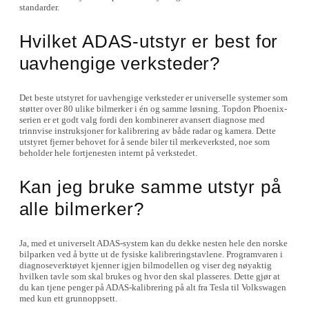
standarder.
Hvilket ADAS-utstyr er best for
uavhengige verksteder?
Det beste utstyret for uavhengige verksteder er universelle systemer som
støtter over 80 ulike bilmerker i én og samme løsning. Topdon Phoenix-
serien er et godt valg fordi den kombinerer avansert diagnose med
trinnvise instruksjoner for kalibrering av både radar og kamera. Dette
utstyret fjerner behovet for å sende biler til merkeverksted, noe som
beholder hele fortjenesten internt på verkstedet.
Kan jeg bruke samme utstyr på
alle bilmerker?
Ja, med et universelt ADAS-system kan du dekke nesten hele den norske
bilparken ved å bytte ut de fysiske kalibreringstavlene. Programvaren i
diagnoseverktøyet kjenner igjen bilmodellen og viser deg nøyaktig
hvilken tavle som skal brukes og hvor den skal plasseres. Dette gjør at
du kan tjene penger på ADAS-kalibrering på alt fra Tesla til Volkswagen
med kun ett grunnoppsett.