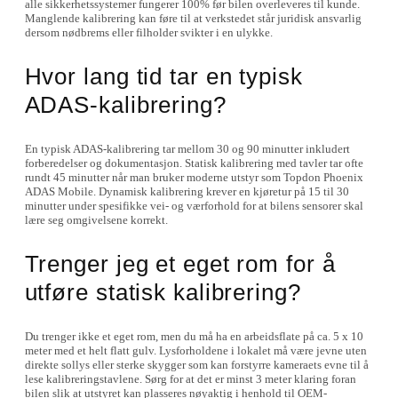
alle sikkerhetssystemer fungerer 100% før bilen overleveres til kunde.
Manglende kalibrering kan føre til at verkstedet står juridisk ansvarlig
dersom nødbrems eller filholder svikter i en ulykke.
Hvor lang tid tar en typisk
ADAS-kalibrering?
En typisk ADAS-kalibrering tar mellom 30 og 90 minutter inkludert
forberedelser og dokumentasjon. Statisk kalibrering med tavler tar ofte
rundt 45 minutter når man bruker moderne utstyr som Topdon Phoenix
ADAS Mobile. Dynamisk kalibrering krever en kjøretur på 15 til 30
minutter under spesifikke vei- og værforhold for at bilens sensorer skal
lære seg omgivelsene korrekt.
Trenger jeg et eget rom for å
utføre statisk kalibrering?
Du trenger ikke et eget rom, men du må ha en arbeidsflate på ca. 5 x 10
meter med et helt flatt gulv. Lysforholdene i lokalet må være jevne uten
direkte sollys eller sterke skygger som kan forstyrre kameraets evne til å
lese kalibreringstavlene. Sørg for at det er minst 3 meter klaring foran
bilen slik at utstyret kan plasseres nøyaktig i henhold til OEM-