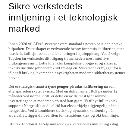
Sikre verkstedets
inntjening i et teknologisk
marked
Innen 2026 vil ADAS-systemer være standard i nesten hele den norske
bilparken. Dette skaper et vedvarende behov for presis kalibrering etter
ruteskift, kollisjonsskader eller endringer i hjuloppheng. Ved å velge
Topdon får verkstedet ditt tilgang til markedets mest intuitive
brukergrensesnitt. Dette forenkler komplekse oppgaver og sikrer at
teknikerne dine jobber effektivt fra dag én. Systemene er bygget for å
tåle tøff bruk og leverer den nøyaktigheten moderne sikkerhetssystemer
krever.
Det er strategisk smart å
tjene penger på adas kalibrering
nå som
etterspørselen skyter i været. Med en dokumentert ROI på under 12
måneder ved normal drift, er dette en av de mest lønnsomme
investeringene et moderne verksted kan gjøre. Vi tilbyr full teknisk
support i Norge, slik at du alltid har eksperthjelp tilgjengelig når du
trenger det. Ved å kombinere statisk og dynamisk kalibrering i én
arbeidsflyt, rigger du bedriften for fremtidens krav og økt bunnlinje.
Utforsk Topdon ADAS-løsninger og øk verkstedets inntjening i dag