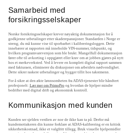
Samarbeid med
forsikringsselskaper
Norske forsikringsselskaper krever nøyaktig dokumentasjon for å
godkjenne utbetalinger etter skadereparasjoner. Standarden i Norge er
streng; du må kunne vise til sporbarhet i kalibreringsloggen. Dette
innebærer at rapporten må inneholde VIN-nummer, tidspunkt, og
hvilken programvareversjon som ble brukt. Mangelfull dokumentasjon
fører ofte til avkorting i oppgjøret eller krav om at jobben gjøres på nytt
hos et merkeverksted. Ved å levere en komplett digital rapport sammen
med fakturaen, eliminerer du diskusjoner om arbeidets nødvendighet.
Dette sikrer raskere utbetalinger og bygger tillit hos takstmenn.
For å sikre at den økte lønnsomheten fra ADAS-tjenester blir håndtert
profesjonelt:
Lær mer om PrimoPro
og hvordan de hjelper mindre
bedrifter med digital drift og økonomisk kontroll.
Kommunikasjon med kunden
Kunden ser sjelden verdien av noe de ikke kan ta på. Derfor må
kundemottakeren din kunne forklare at ADAS-kalibrering er en kritisk
sikkerhetskostnad, ikke et valgfritt tillegg. Bruk visuelle hjelpemidler