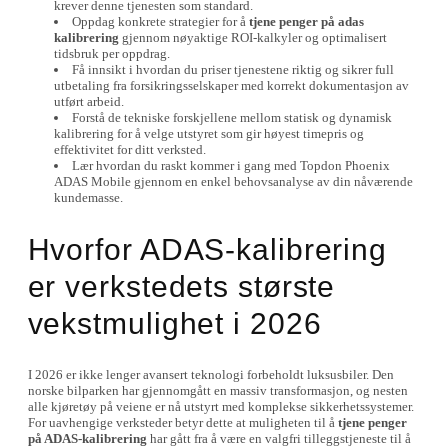
krever denne tjenesten som standard.
Oppdag konkrete strategier for å
tjene penger på adas
kalibrering
gjennom nøyaktige ROI-kalkyler og optimalisert
tidsbruk per oppdrag.
Få innsikt i hvordan du priser tjenestene riktig og sikrer full
utbetaling fra forsikringsselskaper med korrekt dokumentasjon av
utført arbeid.
Forstå de tekniske forskjellene mellom statisk og dynamisk
kalibrering for å velge utstyret som gir høyest timepris og
effektivitet for ditt verksted.
Lær hvordan du raskt kommer i gang med Topdon Phoenix
ADAS Mobile gjennom en enkel behovsanalyse av din nåværende
kundemasse.
Hvorfor ADAS-kalibrering
er verkstedets største
vekstmulighet i 2026
I 2026 er ikke lenger avansert teknologi forbeholdt luksusbiler. Den
norske bilparken har gjennomgått en massiv transformasjon, og nesten
alle kjøretøy på veiene er nå utstyrt med komplekse sikkerhetssystemer.
For uavhengige verksteder betyr dette at muligheten til å
tjene penger
på ADAS-kalibrering
har gått fra å være en valgfri tilleggstjeneste til å