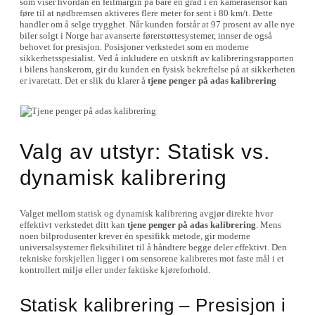
som viser hvordan en feilmargin på bare én grad i en kamerasensor kan
føre til at nødbremsen aktiveres flere meter for sent i 80 km/t. Dette
handler om å selge trygghet. Når kunden forstår at 97 prosent av alle nye
biler solgt i Norge har avanserte førerstøttesystemer, innser de også
behovet for presisjon. Posisjoner verkstedet som en moderne
sikkerhetsspesialist. Ved å inkludere en utskrift av kalibreringsrapporten
i bilens hanskerom, gir du kunden en fysisk bekreftelse på at sikkerheten
er ivaretatt. Det er slik du klarer å
tjene penger på adas kalibrering
Valg av utstyr: Statisk vs.
dynamisk kalibrering
Valget mellom statisk og dynamisk kalibrering avgjør direkte hvor
effektivt verkstedet ditt kan
tjene penger på adas kalibrering
. Mens
noen bilprodusenter krever én spesifikk metode, gir moderne
universalsystemer fleksibilitet til å håndtere begge deler effektivt. Den
tekniske forskjellen ligger i om sensorene kalibreres mot faste mål i et
kontrollert miljø eller under faktiske kjøreforhold.
Statisk kalibrering – Presisjon i