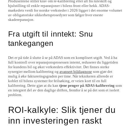
Produsentene stiller krav om re-kalibrering etter alt fra ruteskift og
hjulstilling til enkle reparasjoner i bilens front eller hekk. ADAS-
markedets verdi for norske verksteder i 2026 ligger i det enorme volumet
av obligatoriske sikkerhetsprosedyrer som følger hver eneste
skadereparasjon.
Fra utgift til inntekt: Snu
tankegangen
Det er på tide å slutte å se på ADAS som en komplisert utgift. Ved å ha
full kontroll over reparasjonsprosessen internt, reduserer du liggetiden
for kundens bil og øker verkstedets effektivitet. Det finnes sterke
synergier mellom kalibrering og
avansert bildiagnose
som gjør det
mulig å øke faktureringsgraden per time. Når teknikeren allerede er
koblet til bilens systemer for feilsøking, er veien kort til en full
kalibrering. Dette gjør at du kan
tjene penger på ADAS-kalibrering
som
en integrert del av den daglige driften, fremfor å se på det som et isolert
problem.
ROI-kalkyle: Slik tjener du
inn investeringen raskt