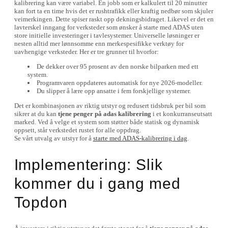
kalibrering kan være variabel. En jobb som er kalkulert til 20 minutter
kan fort ta en time hvis det er rushtrafikk eller kraftig nedbør som skjuler
veimerkingen. Dette spiser raskt opp dekningsbidraget. Likevel er det en
lavterskel inngang for verksteder som ønsker å starte med ADAS uten
store initielle investeringer i tavlesystemer. Universelle løsninger er
nesten alltid mer lønnsomme enn merkespesifikke verktøy for
uavhengige verksteder. Her er tre grunner til hvorfor:
De dekker over 95 prosent av den norske bilparken med ett
system.
Programvaren oppdateres automatisk for nye 2026-modeller.
Du slipper å lære opp ansatte i fem forskjellige systemer.
Det er kombinasjonen av riktig utstyr og redusert tidsbruk per bil som
sikrer at du kan
tjene penger på adas kalibrering
i et konkurranseutsatt
marked. Ved å velge et system som støtter både statisk og dynamisk
oppsett, står verkstedet rustet for alle oppdrag.
Se vårt utvalg av utstyr for å
starte med ADAS-kalibrering i dag
.
Implementering: Slik
kommer du i gang med
Topdon