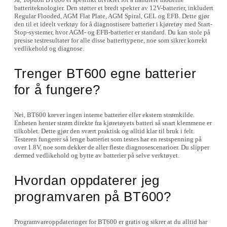
batteriteknologier. Den støtter et bredt spekter av 12V-batterier, inkludert
Regular Flooded, AGM Flat Plate, AGM Spiral, GEL og EFB. Dette gjør
den til et ideelt verktøy for å diagnostisere batterier i kjøretøy med Start-
Stop-systemer, hvor AGM- og EFB-batterier er standard. Du kan stole på
presise testresultater for alle disse batteritypene, noe som sikrer korrekt
vedlikehold og diagnose.
Trenger BT600 egne batterier
for å fungere?
Nei, BT600 krever ingen interne batterier eller ekstern strømkilde.
Enheten henter strøm direkte fra kjøretøyets batteri så snart klemmene er
tilkoblet. Dette gjør den svært praktisk og alltid klar til bruk i felt.
Testeren fungerer så lenge batteriet som testes har en restspenning på
over 1.8V, noe som dekker de aller fleste diagnosescenarioer. Du slipper
dermed vedlikehold og bytte av batterier på selve verktøyet.
Hvordan oppdaterer jeg
programvaren på BT600?
Programvareoppdateringer for BT600 er gratis og sikrer at du alltid har