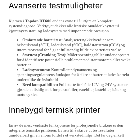
Avanserte testmuligheter
Kjernen i
Topdon BT600
er dens evne til å utføre en komplett
systemdiagnose. Verktøyet dekker alle kritiske områder knyttet til
kjøretøyets start- og ladesystem med imponerende presisjon.
Omfattende batteritest:
Analyserer nøkkelverdier som
helsetilstand (SOH), ladetilstand (SOC), kaldstartstrøm (CCA) og
intern motstand for å gi et fullstendig bilde av batteriets ytelse.
Starttest (Cranking Test):
Måler spenningsfallet under oppstart
for å identifisere potensielle problemer med startmotoren eller svake
batterier.
Ladesystemtest:
Kontrollerer dynamoens og
spenningsregulatorens funksjon for å sikre at batteriet lades korrekt
under ulike driftsforhold.
Bred kompatibilitet:
Full støtte for både 12V og 24V systemer
gjør den allsidig nok for personbiler, varebiler, lastebiler, båter og
motorsykler.
Innebygd termisk printer
En av de mest verdsatte funksjonene for profesjonelle brukere er den
integrerte termiske printeren. Evnen til å skrive ut testresultater
umiddelbart gir en enorm fordel i et verkstedmiljø. Det lar deg enkelt