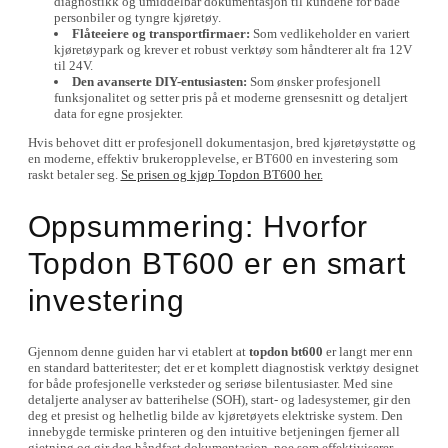
diagnostikk og umiddelbar dokumentasjon til kundene for både
personbiler og tyngre kjøretøy.
Flåteeiere og transportfirmaer:
Som vedlikeholder en variert
kjøretøypark og krever et robust verktøy som håndterer alt fra 12V
til 24V.
Den avanserte DIY-entusiasten:
Som ønsker profesjonell
funksjonalitet og setter pris på et moderne grensesnitt og detaljert
data for egne prosjekter.
Hvis behovet ditt er profesjonell dokumentasjon, bred kjøretøystøtte og
en moderne, effektiv brukeropplevelse, er BT600 en investering som
raskt betaler seg.
Se prisen og kjøp Topdon BT600 her.
Oppsummering: Hvorfor
Topdon BT600 er en smart
investering
Gjennom denne guiden har vi etablert at
topdon bt600
er langt mer enn
en standard batteritester; det er et komplett diagnostisk verktøy designet
for både profesjonelle verksteder og seriøse bilentusiaster. Med sine
detaljerte analyser av batterihelse (SOH), start- og ladesystemer, gir den
deg et presist og helhetlig bilde av kjøretøyets elektriske system. Den
innebygde termiske printeren og den intuitive betjeningen fjerner all
gjetning og gir deg håndfast dokumentasjon, noe som effektiviserer