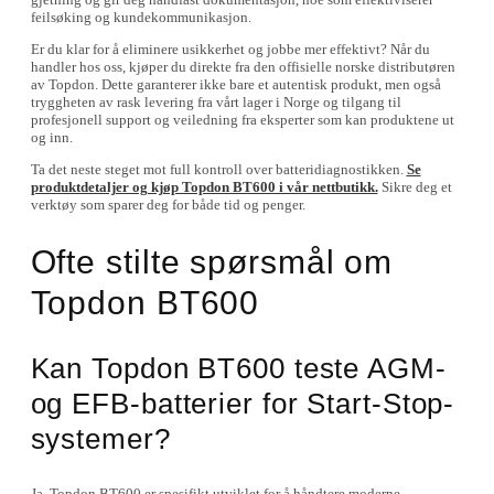
feilsøking og kundekommunikasjon.
Er du klar for å eliminere usikkerhet og jobbe mer effektivt? Når du
handler hos oss, kjøper du direkte fra den offisielle norske distributøren
av Topdon. Dette garanterer ikke bare et autentisk produkt, men også
tryggheten av rask levering fra vårt lager i Norge og tilgang til
profesjonell support og veiledning fra eksperter som kan produktene ut
og inn.
Ta det neste steget mot full kontroll over batteridiagnostikken.
Se
produktdetaljer og kjøp Topdon BT600 i vår nettbutikk.
Sikre deg et
verktøy som sparer deg for både tid og penger.
Ofte stilte spørsmål om
Topdon BT600
Kan Topdon BT600 teste AGM-
og EFB-batterier for Start-Stop-
systemer?
Ja, Topdon BT600 er spesifikt utviklet for å håndtere moderne