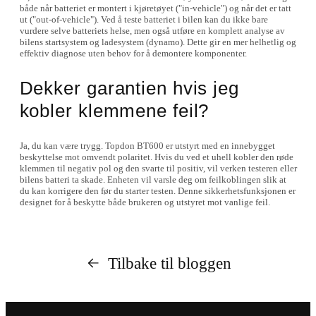
både når batteriet er montert i kjøretøyet ("in-vehicle") og når det er tatt
ut ("out-of-vehicle"). Ved å teste batteriet i bilen kan du ikke bare
vurdere selve batteriets helse, men også utføre en komplett analyse av
bilens startsystem og ladesystem (dynamo). Dette gir en mer helhetlig og
effektiv diagnose uten behov for å demontere komponenter.
Dekker garantien hvis jeg
kobler klemmene feil?
Ja, du kan være trygg. Topdon BT600 er utstyrt med en innebygget
beskyttelse mot omvendt polaritet. Hvis du ved et uhell kobler den røde
klemmen til negativ pol og den svarte til positiv, vil verken testeren eller
bilens batteri ta skade. Enheten vil varsle deg om feilkoblingen slik at
du kan korrigere den før du starter testen. Denne sikkerhetsfunksjonen er
designet for å beskytte både brukeren og utstyret mot vanlige feil.
Tilbake til bloggen