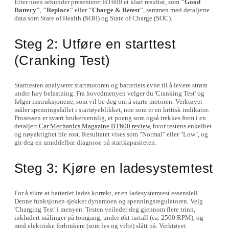
Etter noen sekunder presenterer BT600 et klart resultat, som
"Good
Battery"
,
"Replace"
eller
"Charge & Retest"
, sammen med detaljerte
data som State of Health (SOH) og State of Charge (SOC).
Steg 2: Utføre en starttest
(Cranking Test)
Starttesten analyserer startmotoren og batteriets evne til å levere strøm
under høy belastning. Fra hovedmenyen velger du 'Cranking Test' og
følger instruksjonene, som vil be deg om å starte motoren. Verktøyet
måler spenningsfallet i startøyeblikket, noe som er en kritisk indikator.
Prosessen er svært brukervennlig, et poeng som også trekkes frem i en
detaljert
Car Mechanics Magazine BT600 review
, hvor testens enkelhet
og nøyaktighet ble rost. Resultatet vises som "Normal" eller "Low", og
gir deg en umiddelbar diagnose på startkapasiteten.
Steg 3: Kjøre en ladesystemtest
For å sikre at batteriet lades korrekt, er en ladesystemtest essensiell.
Denne funksjonen sjekker dynamoen og spenningsregulatoren. Velg
'Charging Test' i menyen. Testen veileder deg gjennom flere trinn,
inkludert målinger på tomgang, under økt turtall (ca. 2500 RPM), og
med elektriske forbrukere (som lys og vifte) slått på. Verktøyet