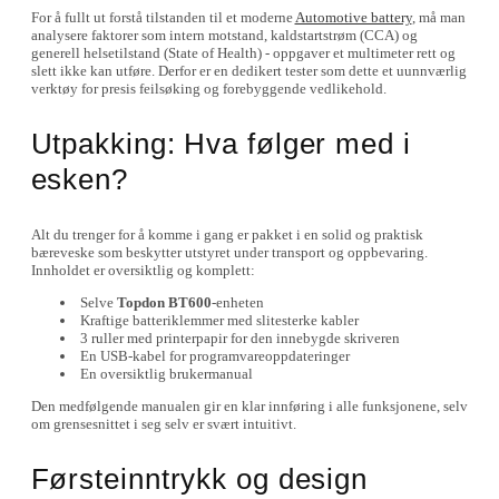
For å fullt ut forstå tilstanden til et moderne
Automotive battery
, må man
analysere faktorer som intern motstand, kaldstartstrøm (CCA) og
generell helsetilstand (State of Health) - oppgaver et multimeter rett og
slett ikke kan utføre. Derfor er en dedikert tester som dette et uunnværlig
verktøy for presis feilsøking og forebyggende vedlikehold.
Utpakking: Hva følger med i
esken?
Alt du trenger for å komme i gang er pakket i en solid og praktisk
bæreveske som beskytter utstyret under transport og oppbevaring.
Innholdet er oversiktlig og komplett:
Selve
Topdon BT600
-enheten
Kraftige batteriklemmer med slitesterke kabler
3 ruller med printerpapir for den innebygde skriveren
En USB-kabel for programvareoppdateringer
En oversiktlig brukermanual
Den medfølgende manualen gir en klar innføring i alle funksjonene, selv
om grensesnittet i seg selv er svært intuitivt.
Førsteinntrykk og design