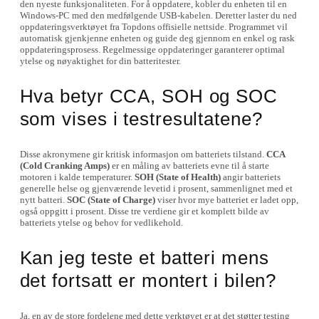
den nyeste funksjonaliteten. For å oppdatere, kobler du enheten til en
Windows-PC med den medfølgende USB-kabelen. Deretter laster du ned
oppdateringsverktøyet fra Topdons offisielle nettside. Programmet vil
automatisk gjenkjenne enheten og guide deg gjennom en enkel og rask
oppdateringsprosess. Regelmessige oppdateringer garanterer optimal
ytelse og nøyaktighet for din batteritester.
Hva betyr CCA, SOH og SOC
som vises i testresultatene?
Disse akronymene gir kritisk informasjon om batteriets tilstand.
CCA
(Cold Cranking Amps)
er en måling av batteriets evne til å starte
motoren i kalde temperaturer.
SOH (State of Health)
angir batteriets
generelle helse og gjenværende levetid i prosent, sammenlignet med et
nytt batteri.
SOC (State of Charge)
viser hvor mye batteriet er ladet opp,
også oppgitt i prosent. Disse tre verdiene gir et komplett bilde av
batteriets ytelse og behov for vedlikehold.
Kan jeg teste et batteri mens
det fortsatt er montert i bilen?
Ja, en av de store fordelene med dette verktøyet er at det støtter testing