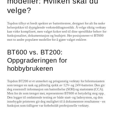
modeller: Hvilken skal du
velge?
Topdon tilbyr et bredt spekter av batteritestere, designet for alt fra raske
helsesjekker til dyptgående verksteddiagnostikk. Å velge riktig verktøy
kan virke komplisert, men valget koker ned til dine spesifikke behov for
funksjonalitet, dokumentasjon og budsjett. Her posisjonerer vi BT600
mot to andre populære modeller for å gjøre valget enklere.
BT600 vs. BT200:
Oppgraderingen for
hobbybrukeren
Topdon BT200 er et utmerket og prisgunstig verktøy for bilentusiasten
som trenger en rask og pålitelig sjekk av 12V- og 24V-batterier. Den gir
deg essensiell informasjon om batterihelse (SOH) og startstrøm (CCA).
Men for de som trenger mer, representerer BT600 et betydelig steg opp.
Den legger til omfattende testing av både start- og ladesystem, og den
innebygde printeren gir deg mulighet til å dokumentere resultatene - en
funksjon som tidligere var forbeholdt profesjonelle verktøy.