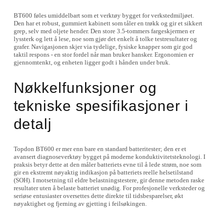
BT600 føles umiddelbart som et verktøy bygget for verkstedmiljøet.
Den har et robust, gummiert kabinett som tåler en trøkk og gir et sikkert
grep, selv med oljete hender. Den store 3.5-tommers fargeskjermen er
lyssterk og lett å lese, noe som gjør det enkelt å tolke testresultater og
grafer. Navigasjonen skjer via tydelige, fysiske knapper som gir god
taktil respons - en stor fordel når man bruker hansker. Ergonomien er
gjennomtenkt, og enheten ligger godt i hånden under bruk.
Nøkkelfunksjoner og
tekniske spesifikasjoner i
detalj
Topdon BT600 er mer enn bare en standard batteritester; den er et
avansert diagnoseverktøy bygget på moderne konduktivitetsteknologi. I
praksis betyr dette at den måler batteriets evne til å lede strøm, noe som
gir en ekstremt nøyaktig indikasjon på batteriets reelle helsetilstand
(SOH). I motsetning til eldre belastningstestere, gir denne metoden raske
resultater uten å belaste batteriet unødig. For profesjonelle verksteder og
seriøse entusiaster oversettes dette direkte til tidsbesparelser, økt
nøyaktighet og fjerning av gjetting i feilsøkingen.