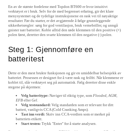
En av de største fordelene med Topdon BT600 er hvor intuitivt
verktøyet er i bruk. Selv for de med begrenset erfaring, gir det klare
menysystemet og de tydelige instruksjonene en rask vei til nøyaktige
resultater. Før du starter, er det avgjørende å følge grunnleggende
sikkerhetsregler: sørg for god ventilasjon, bruk vernebriller, og unngå
gnister nær batteriet. Koble alltid den røde klemmen til den positive (+)
polen først, deretter den svarte klemmen til den negative (-) polen.
Steg 1: Gjennomføre en
batteritest
Dette er den mest brukte funksjonen og gir en umiddelbar helsesjekk av
batteriet. Prosessen er designet for å være rask og feilfri. Når klemmene er
koblet til, slår verktøyet seg på automatisk. Følg deretter disse enkle
stegene på skjermen:
Velg batteritype:
Naviger til riktig type, som
Flooded
,
AGM
,
EFB
eller
Gel
.
Velg teststandard:
Velg standarden som er relevant for ditt
batteri, vanligvis CCA (Cold Cranking Amps).
Tast inn verdi:
Skriv inn CCA-verdien som er merket på
batteriets etikett.
Start testen:
Trykk "Enter" for å starte analysen.