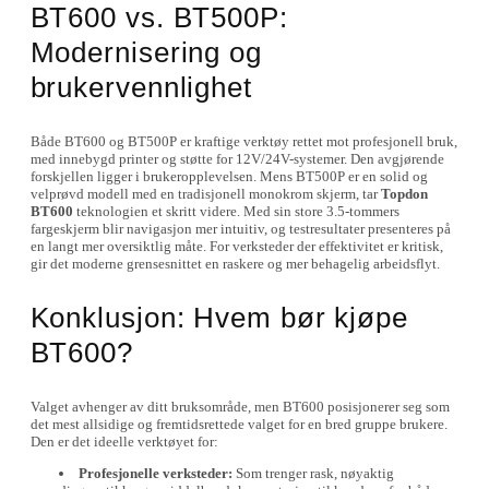
BT600 vs. BT500P:
Modernisering og
brukervennlighet
Både BT600 og BT500P er kraftige verktøy rettet mot profesjonell bruk,
med innebygd printer og støtte for 12V/24V-systemer. Den avgjørende
forskjellen ligger i brukeropplevelsen. Mens BT500P er en solid og
velprøvd modell med en tradisjonell monokrom skjerm, tar
Topdon
BT600
teknologien et skritt videre. Med sin store 3.5-tommers
fargeskjerm blir navigasjon mer intuitiv, og testresultater presenteres på
en langt mer oversiktlig måte. For verksteder der effektivitet er kritisk,
gir det moderne grensesnittet en raskere og mer behagelig arbeidsflyt.
Konklusjon: Hvem bør kjøpe
BT600?
Valget avhenger av ditt bruksområde, men BT600 posisjonerer seg som
det mest allsidige og fremtidsrettede valget for en bred gruppe brukere.
Den er det ideelle verktøyet for:
Profesjonelle verksteder:
Som trenger rask, nøyaktig