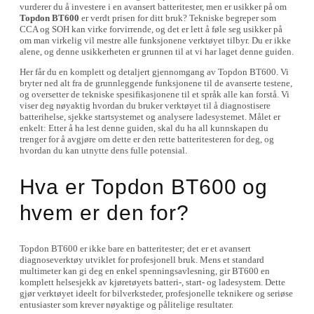
vurderer du å investere i en avansert batteritester, men er usikker på om
Topdon BT600
er verdt prisen for ditt bruk? Tekniske begreper som
CCA og SOH kan virke forvirrende, og det er lett å føle seg usikker på
om man virkelig vil mestre alle funksjonene verktøyet tilbyr. Du er ikke
alene, og denne usikkerheten er grunnen til at vi har laget denne guiden.
Her får du en komplett og detaljert gjennomgang av Topdon BT600. Vi
bryter ned alt fra de grunnleggende funksjonene til de avanserte testene,
og oversetter de tekniske spesifikasjonene til et språk alle kan forstå. Vi
viser deg nøyaktig hvordan du bruker verktøyet til å diagnostisere
batterihelse, sjekke startsystemet og analysere ladesystemet. Målet er
enkelt: Etter å ha lest denne guiden, skal du ha all kunnskapen du
trenger for å avgjøre om dette er den rette batteritesteren for deg, og
hvordan du kan utnytte dens fulle potensial.
Hva er Topdon BT600 og
hvem er den for?
Topdon BT600 er ikke bare en batteritester; det er et avansert
diagnoseverktøy utviklet for profesjonell bruk. Mens et standard
multimeter kan gi deg en enkel spenningsavlesning, gir BT600 en
komplett helsesjekk av kjøretøyets batteri-, start- og ladesystem. Dette
gjør verktøyet ideelt for bilverksteder, profesjonelle teknikere og seriøse
entusiaster som krever nøyaktige og pålitelige resultater.