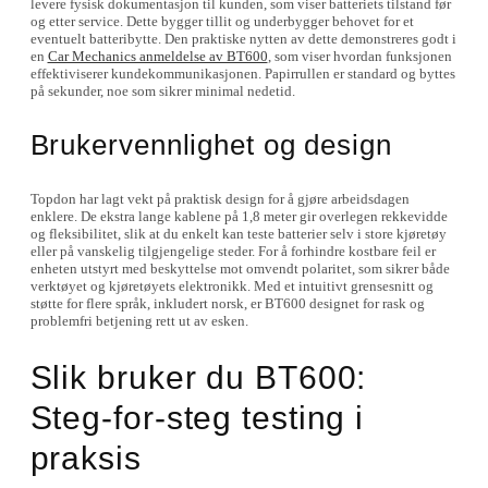
levere fysisk dokumentasjon til kunden, som viser batteriets tilstand før
og etter service. Dette bygger tillit og underbygger behovet for et
eventuelt batteribytte. Den praktiske nytten av dette demonstreres godt i
en
Car Mechanics anmeldelse av BT600
, som viser hvordan funksjonen
effektiviserer kundekommunikasjonen. Papirrullen er standard og byttes
på sekunder, noe som sikrer minimal nedetid.
Brukervennlighet og design
Topdon har lagt vekt på praktisk design for å gjøre arbeidsdagen
enklere. De ekstra lange kablene på 1,8 meter gir overlegen rekkevidde
og fleksibilitet, slik at du enkelt kan teste batterier selv i store kjøretøy
eller på vanskelig tilgjengelige steder. For å forhindre kostbare feil er
enheten utstyrt med beskyttelse mot omvendt polaritet, som sikrer både
verktøyet og kjøretøyets elektronikk. Med et intuitivt grensesnitt og
støtte for flere språk, inkludert norsk, er BT600 designet for rask og
problemfri betjening rett ut av esken.
Slik bruker du BT600:
Steg-for-steg testing i
praksis