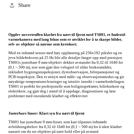
Share
Opplev uovertruffen klarhet fra nært til fjernt med TS001, et Android-
varmekamera med lang fokus som er utviklet for å ta skarpe bilder,
selv av objekter så nærme som kretskort.
Med en infrarød sensor med høy oppløsning på 256x192 piksler og en
jevn bildefrekvens på 25 Hz blir alle detaljer fanget opp med presisjon.
TS001s justerbare 9 mm-objektiv dekker avstander fra 0,32 til 1640 fot
(0,1 ~ 500 m), noe som gjør den velegnet til ulike bruksområder,
inkludert bygningsinspeksjoner, dyreobservasjon, bilreparasjoner og
PCB-inspeksjon. Den er utstyrt med måle- og observasjonsmodus og gir
nøyaktige temperaturavlesninger og intuitiv innsikt i varmefordelingen.
TS001 er perfekt for profesjonelle som boliginspektører, bilteknikere og
elektrikere, og gjør deg i stand til å oppdage, diagnostisere og løse
problemer med enestående klarhet og effektivitet.
Justerbare linser: Klart syn fra nært til fjernt
TS001 har justerbare 9 mm-linser, som kan tilpasses infrarøde
avbildningsbehov fra 0,32 til 1640 fot (0,1 ~ 500 m) for å sikre klarhet
uansett om du ser objekter på nært hold eller på avstand.