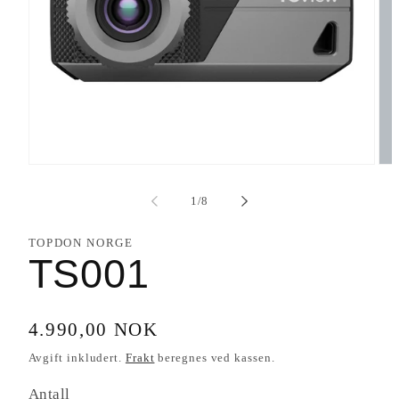
Åpne
Åpn
medie
med
1
2
av
1
/
8
i
i
modal
mod
TOPDON NORGE
TS001
Vanlig
4.990,00 NOK
pris
Avgift inkludert.
Frakt
beregnes ved kassen.
Antall