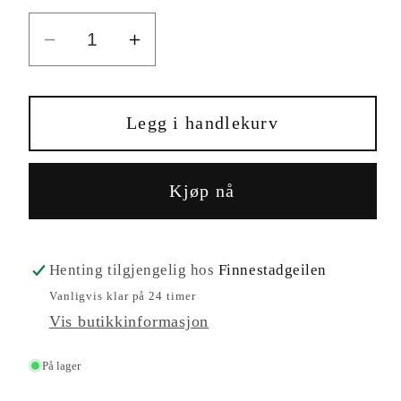
Senk
Øk
antallet
antallet
for
for
TS001
TS001
Legg i handlekurv
Kjøp nå
Henting tilgjengelig hos
Finnestadgeilen
Vanligvis klar på 24 timer
Vis butikkinformasjon
På lager