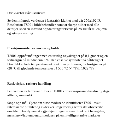
Der klarhet står i sentrum
Se den infrarøde verdenen i fantastisk klarhet med vår 256x192 IR
Resolution TS001-bildebehandler, som tar skarpe bilder med alle
detaljer. Med en infrarød oppdateringsfrekvens på 25 Hz får du en jevn
og sømløs visning.
Presisjonsmåler av varme og kulde
TS001 oppnår målinger med en utrolig nøyaktighet på 0,1 grader og en
feilmargin på mindre enn 3 %. Den er selve symbolet på pålitelighet.
Den dekker hele temperaturspekteret uten problemer, fra frostgrader på
-20 °C til glødende temperaturer på 550 °C (-4 °F til 1022 °F).
Rask visjon, raskere handling
I en verden av termiske bilder er TS001s observasjonsmodus din dyktige
allierte, som raskt
fange opp mål. Gjennom disse modusene identifiserer TS001 raskt
interessante punkter og avdekker uregelmessigheter i det observerte
området. Den dynamiske gjenkjenningen sporer objekter i bevegelse,
mens høy-/lavtemperaturmodusen på en intelligent måte markerer