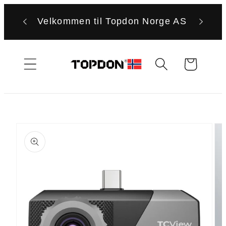
Gå
videre til
Velkommen til Topdon Norge AS
innholdet
Handlekurv
Hopp til
produktinformasjon