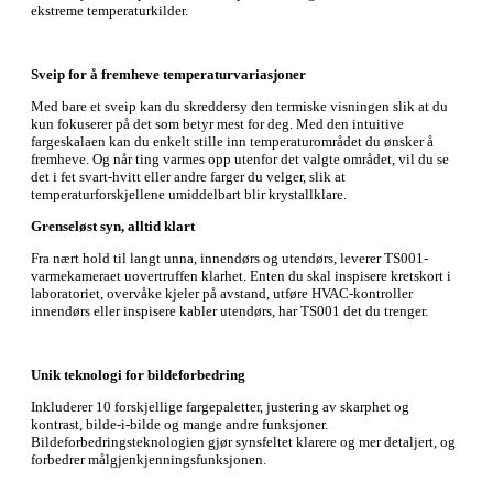
ekstreme temperaturkilder.
Sveip for å fremheve temperaturvariasjoner
Med bare et sveip kan du skreddersy den termiske visningen slik at du
kun fokuserer på det som betyr mest for deg. Med den intuitive
fargeskalaen kan du enkelt stille inn temperaturområdet du ønsker å
fremheve. Og når ting varmes opp utenfor det valgte området, vil du se
det i fet svart-hvitt eller andre farger du velger, slik at
temperaturforskjellene umiddelbart blir krystallklare.
Grenseløst syn, alltid klart
Fra nært hold til langt unna, innendørs og utendørs, leverer TS001-
varmekameraet uovertruffen klarhet. Enten du skal inspisere kretskort i
laboratoriet, overvåke kjeler på avstand, utføre HVAC-kontroller
innendørs eller inspisere kabler utendørs, har TS001 det du trenger.
Unik teknologi for bildeforbedring
Inkluderer 10 forskjellige fargepaletter, justering av skarphet og
kontrast, bilde-i-bilde og mange andre funksjoner.
Bildeforbedringsteknologien gjør synsfeltet klarere og mer detaljert, og
forbedrer målgjenkjenningsfunksjonen.