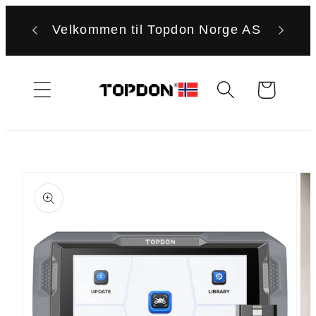
Gå
videre til
Velkommen til Topdon Norge AS
innholdet
Handlekurv
Hopp til
produktinformasjon