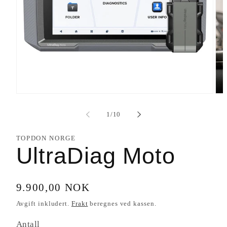
Åpne
Åpn
medie
med
1
2
av
1
/
10
i
i
modal
mod
TOPDON NORGE
UltraDiag Moto
Vanlig
9.900,00 NOK
pris
Avgift inkludert.
Frakt
beregnes ved kassen.
Antall