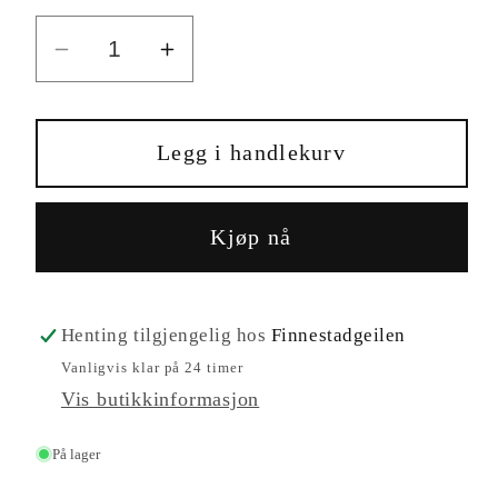
Senk
Øk
antallet
antallet
for
for
UltraDiag
UltraDiag
Legg i handlekurv
Moto
Moto
Kjøp nå
Henting tilgjengelig hos
Finnestadgeilen
Vanligvis klar på 24 timer
Vis butikkinformasjon
På lager