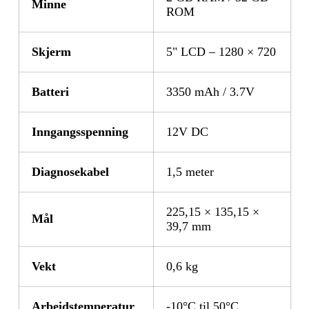
Minne
ROM
Skjerm
5" LCD – 1280 × 720
Batteri
3350 mAh / 3.7V
Inngangsspenning
12V DC
Diagnosekabel
1,5 meter
225,15 × 135,15 ×
Mål
39,7 mm
Vekt
0,6 kg
Arbeidstemperatur
-10°C til 50°C