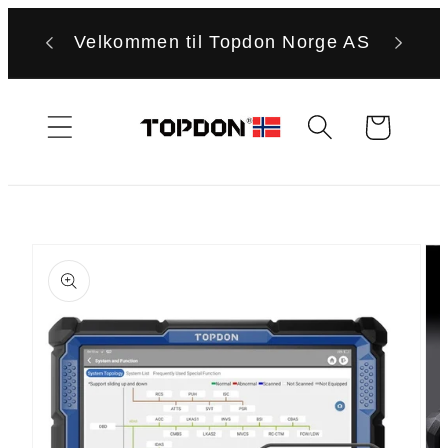
Gå
videre til
Velkommen til Topdon Norge AS
innholdet
Handlekurv
Hopp til
produktinformasjon