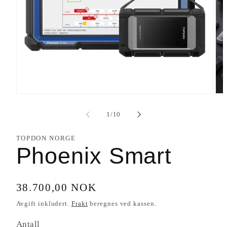
Åpne
Åpn
medie
med
1
2
av
1
/
10
i
i
modal
mod
TOPDON NORGE
Phoenix Smart
Vanlig
38.700,00 NOK
pris
Avgift inkludert.
Frakt
beregnes ved kassen.
Antall