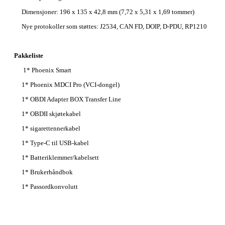
Dimensjoner: 196 x 135 x 42,8 mm (7,72 x 5,31 x 1,69 tommer)
Nye protokoller som støttes: J2534, CAN FD, DOIP, D-PDU, RP1210
Pakkeliste
1* Phoenix Smart
1* Phoenix MDCI Pro (VCI-dongel)
1* OBDI Adapter BOX Transfer Line
1* OBDII skjøtekabel
1* sigarettennerkabel
1* Type-C til USB-kabel
1* Batteriklemmer/kabelsett
1* Brukerhåndbok
1* Passordkonvolutt