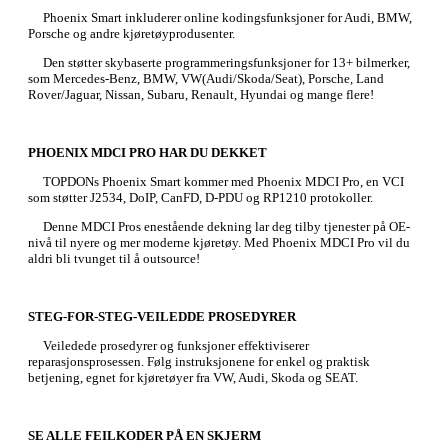
Phoenix Smart inkluderer online kodingsfunksjoner for Audi, BMW,
Porsche og andre kjøretøyprodusenter.
Den støtter skybaserte programmeringsfunksjoner for 13+ bilmerker,
som Mercedes-Benz, BMW, VW(Audi/Skoda/Seat), Porsche, Land
Rover/Jaguar, Nissan, Subaru, Renault, Hyundai og mange flere!
PHOENIX MDCI PRO HAR DU DEKKET
TOPDONs Phoenix Smart kommer med Phoenix MDCI Pro, en VCI
som støtter J2534, DoIP, CanFD, D-PDU og RP1210 protokoller.
Denne MDCI Pros enestående dekning lar deg tilby tjenester på OE-
nivå til nyere og mer moderne kjøretøy. Med Phoenix MDCI Pro vil du
aldri bli tvunget til å outsource!
STEG-FOR-STEG-VEILEDDE PROSEDYRER
Veiledede prosedyrer og funksjoner effektiviserer
reparasjonsprosessen. Følg instruksjonene for enkel og praktisk
betjening, egnet for kjøretøyer fra VW, Audi, Skoda og SEAT.
SE ALLE FEILKODER PÅ EN SKJERM