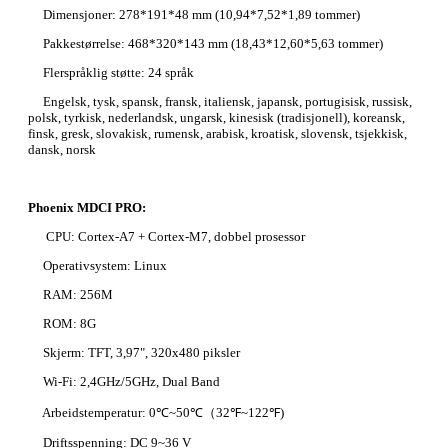
Dimensjoner: 278*191*48 mm (10,94*7,52*1,89 tommer)
Pakkestørrelse: 468*320*143 mm (18,43*12,60*5,63 tommer)
Flerspråklig støtte: 24 språk
Engelsk, tysk, spansk, fransk, italiensk, japansk, portugisisk, russisk,
polsk, tyrkisk, nederlandsk, ungarsk, kinesisk (tradisjonell), koreansk,
finsk, gresk, slovakisk, rumensk, arabisk, kroatisk, slovensk, tsjekkisk,
dansk, norsk
Phoenix MDCI PRO:
CPU: Cortex-A7 + Cortex-M7, dobbel prosessor
Operativsystem: Linux
RAM: 256M
ROM: 8G
Skjerm: TFT, 3,97", 320x480 piksler
Wi-Fi: 2,4GHz/5GHz, Dual Band
Arbeidstemperatur: 0℃~50℃（32℉~122℉)
Driftsspenning: DC 9~36 V