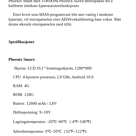
Phoenix Smart med TOPDONs Phoenix ADAS mobilpakke for å
kalibrere intrikate kjøreassistentfunksjoner.
Etter hvert som ADAS-programvare blir mer vanlig i moderne
kjøretøy, vil etterspørselen etter ADAS-rekalibrering bare vokse. Møt
denne økende etterspørselen med tillit.
Spesifikasjoner
Phoenix Smart:
Skjerm: LCD 10,1” berøringsskjerm, 1280*800
CPU: 4-kjerners prosessor, 2,0 GHz, Android 10.0
RAM: 4G
ROM: 128G
Batteri: 12600 mAh / 3,8V
Driftsspenning: 9~18V
Lagringstemperatur: -20℃~60℃（-4℉~140℉)
Arbeidstemperatur: 0℃~50℃（32℉~122℉)