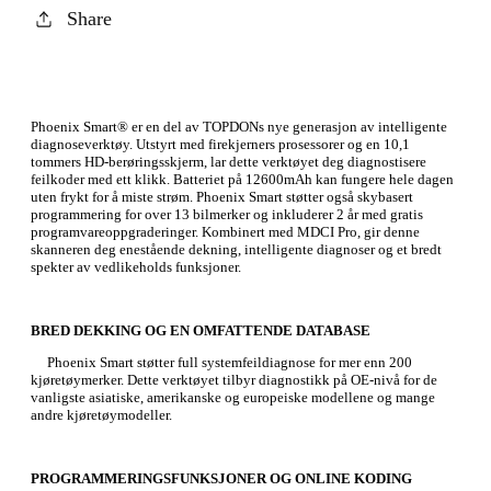
Share
Phoenix Smart® er en del av TOPDONs nye generasjon av intelligente
diagnoseverktøy. Utstyrt med firekjerners prosessorer og en 10,1
tommers HD-berøringsskjerm, lar dette verktøyet deg diagnostisere
feilkoder med ett klikk. Batteriet på 12600mAh kan fungere hele dagen
uten frykt for å miste strøm. Phoenix Smart støtter også skybasert
programmering for over 13 bilmerker og inkluderer 2 år med gratis
programvareoppgraderinger. Kombinert med MDCI Pro, gir denne
skanneren deg enestående dekning, intelligente diagnoser og et bredt
spekter av vedlikeholds funksjoner.
BRED DEKKING OG EN OMFATTENDE DATABASE
Phoenix Smart støtter full systemfeildiagnose for mer enn 200
kjøretøymerker. Dette verktøyet tilbyr diagnostikk på OE-nivå for de
vanligste asiatiske, amerikanske og europeiske modellene og mange
andre kjøretøymodeller.
PROGRAMMERINGSFUNKSJONER OG ONLINE KODING