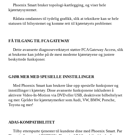
Phoenix Smart bruker topologi-kartlegging, og viser hele
kjøretøysystemet.
Rådata omdannes til tydelig grafikk, slik at teknikere kan se hele
statusen til bilsystemet og komme rett til kjøretøyets problemer.
FÅ TILGANG TIL FCA GATEWAY
Dette avanserte diagnoseverktøyet støtter FCA Gateway Access, slik
at brukerne kan jobbe på de mest moderne kjøretøyene og justere
beskyttede funksjoner.
GJØR MER MED SPESIELLE INNSTILLINGER
Med Phoenix Smart kan brukere låse opp spesielle funksjoner og
innstillinger i kjøretøy. Disse avanserte funksjonene inkluderer å
aktivere Video-In-Motion via DVD eller USB, deaktivere bilbeltelyset
og mer. Gjelder for kjøretøymerker som Audi, VW, BMW, Porsche,
Toyota og mer!
ADAS-KOMPATIBILITET
Tilby etterspurte tjenester til kundene dine med Phoenix Smart. Par