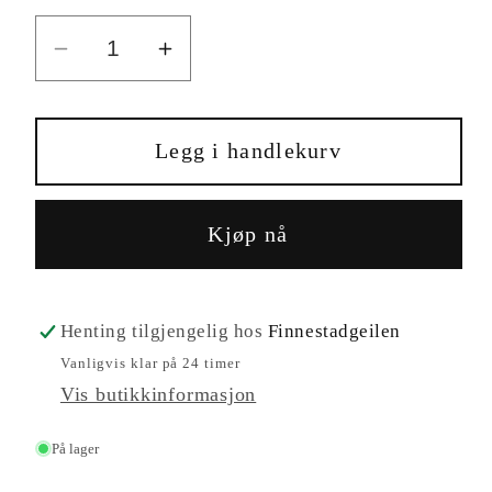
Senk
Øk
antallet
antallet
for
for
Phoenix
Phoenix
Legg i handlekurv
Smart
Smart
Kjøp nå
Henting tilgjengelig hos
Finnestadgeilen
Vanligvis klar på 24 timer
Vis butikkinformasjon
På lager